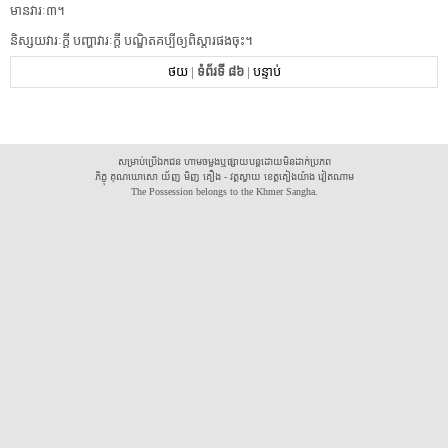
មាន​វារៈ៣។
និស្សយ​វារៈ​ក្តី បញ្ហា​វារៈ​ក្តី បណ្ឌិត​គប្បី​ឲ្យ​ពិស្តារ​ផង​ចុះ។
ថយ
|
ទំព័រទី ៨៦
|
បន្ទាប់
សម្រាប់ប្រើឯកជន ហាមចម្លងឬផ្សាយបន្តដោយមិនដាក់ប្រភព
ភិក្ខុ គុណឃោសោ យ័ញ មិញ គឿង - វត្តស្វាយ ខេត្តគៀងយ៉ាង វៀតណាម
The Possession belongs to the Khmer Sangha.