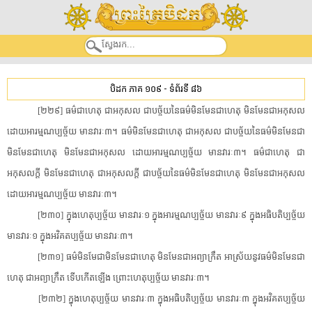
បិដក ភាគ ១០៩
-
ទំព័រទី ៨៦
[២២៩] ធម៌​ជាហេតុ ជាអកុសល ជា​បច្ច័យ​នៃ​ធម៌​មិនមែន​ជាហេតុ មិនមែន​ជាអកុសល
ដោយ​អារម្មណ​ប្ប​ច្ច័​យ មាន​វារៈ៣។ ធម៌​មិនមែន​ជាហេតុ ជាអកុសល ជា​បច្ច័យ​នៃ​ធម៌​មិនមែន​ជា​
មិនមែន​ជាហេតុ មិនមែន​ជាអកុសល ដោយ​អារម្មណ​ប្ប​ច្ច័​យ មាន​វារៈ៣។ ធម៌​ជាហេតុ ជា
អកុសល​ក្តី មិនមែន​ជាហេតុ ជាអកុសល​ក្តី ជា​បច្ច័យ​នៃ​ធម៌​មិនមែន​ជាហេតុ មិនមែន​ជាអកុសល
ដោយ​អារម្មណ​ប្ប​ច្ច័​យ មាន​វារៈ៣។
[២៣០] ក្នុង​ហេតុ​ប្ប​ច្ច័​យ មាន​វារៈ១ ក្នុង​អារម្មណ​ប្ប​ច្ច័​យ មាន​វារៈ៩ ក្នុង​អធិបតិ​ប្ប​ច្ច័​យ
មាន​វារៈ១ ក្នុង​អវិ​គត​ប្ប​ច្ច័​យ មាន​វារៈ៣។
[២៣១] ធម៌​មិន​មែ​ជា​មិនមែន​ជាហេតុ មិនមែន​ជា​អព្យាក្រឹត អាស្រ័យ​នូវ​ធម៌​មិនមែន​ជា
ហេតុ ជា​អព្យាក្រឹត ទើប​កើតឡើង ព្រោះ​ហេតុ​ប្ប​ច្ច័​យ មាន​វារៈ៣។
[២៣២] ក្នុង​ហេតុ​ប្ប​ច្ច័​យ មាន​វារៈ៣ ក្នុង​អធិបតិ​ប្ប​ច្ច័​យ មាន​វារៈ៣ ក្នុង​អវិ​គត​ប្ប​ច្ច័​យ