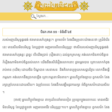
បិដក ភាគ ១១
-
ទំព័រទី ៤៥
របស់​អញ​បរិសុទ្ធ​ផូរផង់​ ​ឥតមាន​សៅហ្មង​ខ្លះ​។​ ​ពួក​សាវ័ក​ ​តែង​ដឹង​គ្រូ​នោះ​យ៉ាងនេះ​ថា​ ​គ្រូ​ដ៏​ចំរើន​
នេះ​ ​មាន​សីល​មិន​បរិសុទ្ធ​ ​តែ​ប្តេជ្ញា​ថា​ ​អញ​មាន​សីល​បរិសុទ្ធ​ខ្លះ​ ​ថា​សីល​របស់​អញ​បរិសុទ្ធ​ផូរផង់​ ​
ឥតមាន​សៅហ្មង​ខ្លះ​ ​ដូច្នេះ​ ​បើ​យើង​ប្រាប់​ ​(​រឿង​នោះ​)​ ​ដល់​ពួក​គ្រហស្ថ​ ​គង់​លោក​មិន​គាប់ចិត្ត​ទេ​ ​
ក៏​រឿង​ណា​មិន​គាប់ចិត្ត​ដល់​លោក​ ​យើង​នឹង​សើរើ​រឿង​លោក​នោះ​ ​ដូចម្តេច​បាន​ ​ព្រោះ​លោក​កំពុង​
រាប់អាន​ ​(​យើង​)​ ​ដោយ​ចីវរ​ ​បិណ្ឌបាត​ ​សេនាសនៈ​ ​និង​គិលាន​ប្ប​ច្ច​យ​ភេសជ្ជ​បរិក្ខារ​ ​លោក​នឹង​ធ្វើ​
កម្ម​ណា​ ​គង់​លោក​នឹង​ប្រាកដ​ឡើង​ ​ព្រោះ​កម្ម​នោះ​មិនខាន​។​ ​ម្នាល​ភិក្ខុ​ទាំងឡាយ​ ​ពួក​សាវ័ក​ ​តែង​
រក្សា​គ្រូ​បែបនេះ​ដោយ​សីល​។​ ​ឯ​គ្រូ​បែបនេះ​ ​តែង​នឹក​សង្ឃឹម​នូវ​ការ​រក្សា​ ​អំពី​ពួក​សាវ័ក​ដោយ​សីល​
។​
[​៣៧​]​ ​ម្នាល​ភិក្ខុ​ទាំងឡាយ​ ​ពាក្យ​ដទៃ​នៅ​មាន​ទៀត​ ​គ្រូ១ពួក​ក្នុង​លោក​នេះ​ ​មាន​អាជីវៈ​
មិន​បរិសុទ្ធ​ ​តែ​ប្តេជ្ញា​ខ្លួន​ថា​ ​អញ​មាន​អាជីវៈ​បរិសុទ្ធ​ខ្លះ​។​បេ​។​ ​ម្នាល​ភិក្ខុ​ទាំងឡាយ​ ​ពួក​សាវ័ក​ ​តែង​