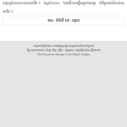
រក្សា​គ្រូ​បែបនេះ​ដោយ​អាជីវៈ​។​ ​ឯ​គ្រូ​បែបនេះ​ ​តែង​នឹក​សង្ឃឹម​នូវ​ការ​រក្សា​ ​អំពី​ពួក​សាវ័ក​ដោយ​
អាជីវៈ​។
ថយ
|
ទំព័រទី ៤៥
|
បន្ទាប់
សម្រាប់ប្រើឯកជន ហាមចម្លងឬផ្សាយបន្តដោយមិនដាក់ប្រភព
ភិក្ខុ គុណឃោសោ យ័ញ មិញ គឿង - វត្តស្វាយ ខេត្តគៀងយ៉ាង វៀតណាម
The Possession belongs to the Khmer Sangha.