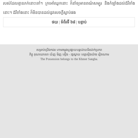
របស់​ដែល​គ្មាន​ភក់​នោះ​ទៅ​។​ ​ក្រអៅឈូក​នោះ​ ​ក៏​នាំឲ្យមាន​ពណ៌​សម្បុរ​ ​និង​កំឡាំង​ដល់​ដំរី​ទាំង
នោះ​។​ ​ដំរី​ទាំងនោះ​ ​ក៏​មិនបាន​ដល់​នូវ​សេចក្តី​ស្លាប់​ផង​ ​
ថយ
|
ទំព័រទី ៦៨
|
បន្ទាប់
សម្រាប់ប្រើឯកជន ហាមចម្លងឬផ្សាយបន្តដោយមិនដាក់ប្រភព
ភិក្ខុ គុណឃោសោ យ័ញ មិញ គឿង - វត្តស្វាយ ខេត្តគៀងយ៉ាង វៀតណាម
The Possession belongs to the Khmer Sangha.