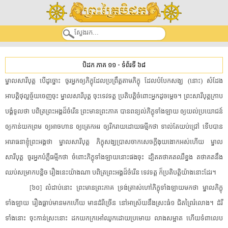
បិដក ភាគ ១១
-
ទំព័រទី ៦៨
ម្នាល​សារីបុត្ត​ ​បើ​ដូច្នោះ​ ​ចូរ​អ្នកឲ្យ​ភិក្ខុ​ដែល​ប្រព្រឹត្ត​តាម​ភិក្ខុ​ ​ដែល​បំបែក​សង្ឃ​ ​(​នោះ​)​ ​សំដែង​
អាបត្តិ​ថុល្លច្ច័យ​ចេញ​ចុះ​ ​ម្នាល​សារីបុត្ត​ ​ចុះ​ទេវទត្ត​ ​ប្រតិបត្តិ​ចំពោះ​អ្នក​ដូចម្តេច​។​ ​ព្រះ​សារីបុត្ត​ក្រាប
បង្គំទូល​ថា​ ​បពិត្រ​ព្រះអង្គ​ដ៏​ចំរើន​ ​ព្រះមានព្រះភាគ​ ​បាន​ពន្យល់​ភិក្ខុ​ទាំងឡាយ​ ​ឲ្យ​យល់​ប្រយោជន៍​
​ឲ្យ​កាន់​យក​ព្រម​ ​ឲ្យ​អាចហាន​ ​ឲ្យ​ត្រេកអរ​ ​ឲ្យ​រីករាយ​ដោយ​ធម្មី​កថា​ ​ទាល់តែ​យប់ជ្រៅ​ ​ទើបបាន​
អារាធនា​ខ្ញុំ​ព្រះអង្គ​ថា​ ​ម្នាល​សារីបុត្ត​ ​ភិក្ខុសង្ឃ​ប្រាសចាក​សេចក្តី​ងុយ​ងោក​អស់ហើយ​ ​ម្នាល​
សារីបុត្ត​ ​ចូរ​អ្នក​បំភ្លឺ​ធម្មី​កថា​ ​ចំពោះ​ភិក្ខុ​ទាំងឡាយ​នោះ​ផង​ចុះ​ ​ដ្បិត​តថាគត​ឈឺខ្នង​ ​តថាគត​នឹង​
ឈប់សម្រាក​បន្តិច​ ​រឿង​នេះ​យ៉ាងណា​ ​បពិត្រ​ព្រះអង្គ​ដ៏​ចំរើន​ ​ទេវទត្ត​ ​ក៏​ប្រតិបត្តិ​យ៉ាងនោះ​ដែរ​។​
[​៦០​]​ ​លំដាប់នោះ​ ​ព្រះមានព្រះភាគ​ ​ទ្រង់​ត្រាស់​ហៅ​ភិក្ខុ​ទាំងឡាយ​មក​ថា​ ​ម្នាល​ភិក្ខុ​
ទាំងឡាយ​ ​រឿង​ធ្លាប់​មាន​មក​ហើយ​ ​មាន​ដំរី​ច្រើន​ ​នៅ​អាស្រ័យ​នឹង​ស្រះ​ធំ១​ ​ជិត​ព្រៃរំលោង​។​ ​ដំរី​
ទាំងនោះ​ ​ចុះ​កាន់​ស្រះ​នោះ​ ​ដក​យក​ក្រអៅឈូក​ដោយ​ប្រមោយ​ ​លាង​សម្អាត​ ​ហើយ​ទំពា​លេប​