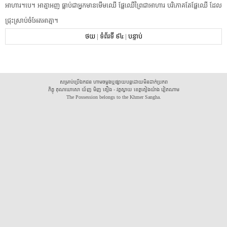
អាហារ​។​បេ​។​ ​អាត្មាអញ​ ​ធ្លាប់​ជា​អ្នកមាន​មើម​ឈើ​ ​ផ្លែឈើ​ព្រៃ​ជា​អាហារ​ ​បរិភោគ​តែ​ផ្លែឈើ​ ​ដែល​
ជ្រុះ​ស្រាប់​ចំអែត​អាត្មា​។​
ថយ
|
ទំព័រទី ៩៤
|
បន្ទាប់
សម្រាប់ប្រើឯកជន ហាមចម្លងឬផ្សាយបន្តដោយមិនដាក់ប្រភព
ភិក្ខុ គុណឃោសោ យ័ញ មិញ គឿង - វត្តស្វាយ ខេត្តគៀងយ៉ាង វៀតណាម
The Possession belongs to the Khmer Sangha.