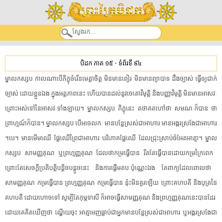
បិដក ភាគ ១៥
-
ទំព័រទី ៩៤
ម្នាល​កស្សប​ ​កាលណាបើ​ភិក្ខុ​ចំរើន​មេត្តាចិត្ត​ ​មិន​មាន​ពៀរ​ ​មិន​មាន​ព្យាបាទ​ ​ដឹង​ច្បាស់​ ​ធ្វើឲ្យ​ជាក់
ច្បាស់​ ​ដោយខ្លួនឯង​ ​ក្នុង​អត្តភាព​នេះ​ ​ហើយ​បាន​ដល់​នូវ​ចេ​តោ​វិមុត្តិ​ ​និង​បញ្ញា​វិមុត្តិ​ ​មិន​មាន​អាសវៈ​
​ព្រោះ​អស់​ទៅ​នៃ​អាសវៈ​ទាំងឡាយ​។​ ​ម្នាល​កស្សប​ ​ភិក្ខុ​នេះ​ ​តថាគត​ហៅថា​ ​សមណៈ​ក៏បាន​ ​ថា​
ព្រាហ្មណ៍​ក៏បាន​។​ ​ម្នាល​កស្សប​ ​បើ​អចេលកៈ​ ​មាន​បន្លែស្រស់​ជា​អាហារ​ ​មាន​អង្ករ​ស្រងែ​ជា​អាហារ​
។​បេ​។​ ​មាន​មើម​ឈើ​ ​ផ្លែឈើ​ព្រៃ​ជា​អាហារ​ ​បរិភោគ​ផ្លែឈើ​ ​ដែល​ជ្រុះ​ស្រាប់​ចំអែត​អាត្មា​។​ ​ម្នាល​
កស្សប​ ​សាមញ្ញគុណ​ ​ឬ​ព្រហ្មញ្ញ​គុណ​ ​ដែល​ថា​កម្រ​ធ្វើ​បាន​ ​រឹតតែ​ធ្វើ​បាន​ដោយ​កម្រ​ក្រៃពេក​ ​
ព្រោះតែ​សេចក្តី​ប្រតិបត្តិ​បន្តិចបន្តួច​នេះ​ ​និង​ការ​ផ្តើម​តបៈ​ប៉ុណ្ណេះ​ឯង​ ​តែ​ពាក្យ​ដែល​ពោល​ថា​ ​
សាមញ្ញគុណ​ ​កម្រ​ធ្វើ​បាន​ ​ព្រហ្មញ្ញ​គុណ​ ​កម្រ​ធ្វើ​បាន​ ​នុ៎ះ​មិន​គួរ​ឡើយ​ ​ព្រោះ​គហបតី​ ​និង​បុត្រ​នៃ​
គហបតី​ ​ដោយហោចទៅ​ ​សូម្បីតែ​កុម្ភ​ទាសី​ ​ក៏អាច​ធ្វើ​សាមញ្ញគុណ​ ​និង​ព្រហ្មញ្ញ​គុណ​នេះ​បាន​ដែរ​ ​
ដោយ​គេ​គិតឃើញ​ថា​ ​ណ្ហើយចុះ​ ​អាត្មាអញ​ធ្លាប់​ជា​អ្នកមាន​បន្លែស្រស់​ជា​អាហារ​ ​ឬ​អង្ករ​ស្រងែ​ជា​