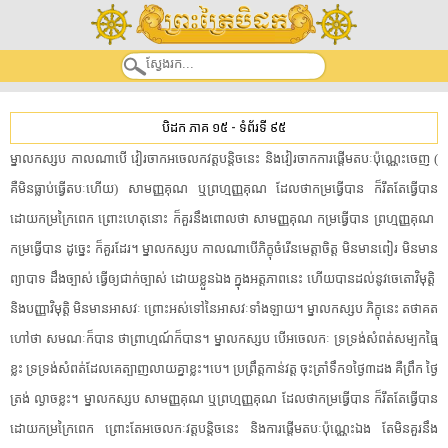
បិដក ភាគ ១៥
-
ទំព័រទី ៩៥
ម្នាល​កស្សប​ ​កាលណាបើ​ ​វៀរចាក​អចេលក​វត្ត​បន្តិច​នេះ​ ​និង​វៀរចាក​ការ​ផ្តើម​តបៈ​ប៉ុណ្ណេះ​ចេញ​ ​(​
គឺ​មិនធ្លាប់​ធ្វើ​តបៈ​ហើយ​)​ ​សាមញ្ញគុណ​ ​ឬ​ព្រហ្មញ្ញ​គុណ​ ​ដែល​ថា​កម្រ​ធ្វើ​បាន​ ​ក៏​រឹតតែ​ធ្វើ​បាន​
ដោយ​កម្រ​ក្រៃពេក​ ​ព្រោះហេតុនោះ​ ​ក៏​គួរ​នឹង​ពោល​ថា​ ​សាមញ្ញគុណ​ ​កម្រ​ធ្វើ​បាន​ ​ព្រហ្មញ្ញ​គុណ​ ​
កម្រ​ធ្វើ​បាន​ ​ដូច្នេះ​ ​ក៏​គួរ​ដែរ​។​ ​ម្នាល​កស្សប​ ​កាលណាបើ​ភិក្ខុ​ចំរើន​មេត្តាចិត្ត​ ​មិន​មាន​ពៀរ​ ​មិន​មាន​
ព្យាបាទ​ ​ដឹង​ច្បាស់​ ​ធ្វើឲ្យ​ជាក់ច្បាស់​ ​ដោយខ្លួនឯង​ ​ក្នុង​អត្តភាព​នេះ​ ​ហើយ​បាន​ដល់​នូវ​ចេ​តោ​វិមុត្តិ​ ​
និង​បញ្ញា​វិមុត្តិ​ ​មិន​មាន​អាសវៈ​ ​ព្រោះ​អស់​ទៅ​នៃ​អាសវៈ​ទាំងឡាយ​។​ ​ម្នាល​កស្សប​ ​ភិក្ខុ​នេះ​ ​តថាគត​
ហៅថា​ ​សមណៈ​ក៏បាន​ ​ថា​ព្រាហ្មណ៍​ក៏បាន​។​ ​ម្នាល​កស្សប​ ​បើ​អចេលកៈ​ ​ទ្រទ្រង់​សំពត់​សម្បក​ធ្មៃ​
ខ្លះ​ ​ទ្រទ្រង់​សំពត់​ដែលគេ​ត្បាញ​លាយ​គ្នា​ខ្លះ​។​បេ​។​ ​ប្រព្រឹត្ត​កាន់​វត្ត​ ​ចុះត្រាំ​ទឹក១ថ្ងៃ៣ដង​ ​គឺ​ព្រឹក​ ​ថ្ងៃ
ត្រង់​ ​ល្ងាច​ខ្លះ​។​ ​ម្នាល​កស្សប​ ​សាមញ្ញគុណ​ ​ឬ​ព្រហ្មញ្ញ​គុណ​ ​ដែល​ថា​កម្រ​ធ្វើ​បាន​ ​ក៏​រឹតតែ​ធ្វើ​បាន​
ដោយ​កម្រ​ក្រៃពេក​ ​ព្រោះតែ​អចេលកៈ​វត្ត​បន្តិច​នេះ​ ​និង​ការ​ផ្តើម​តបៈ​ប៉ុណ្ណេះ​ឯង​ ​តែ​មិន​គួរ​នឹង​