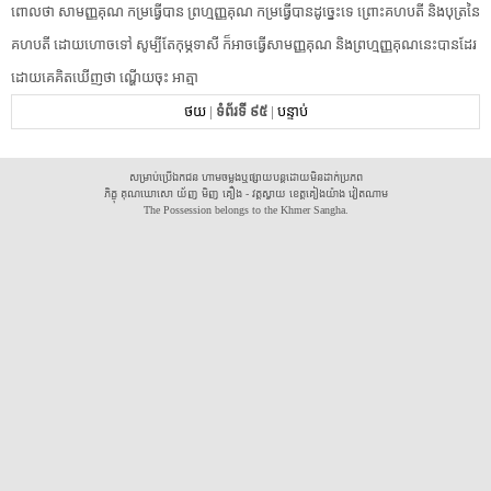
ពោល​ថា​ ​សាមញ្ញគុណ​ ​កម្រ​ធ្វើ​បាន​ ​ព្រហ្មញ្ញ​គុណ​ ​កម្រ​ធ្វើ​បាន​ដូច្នេះ​ទេ​ ​ព្រោះ​គហបតី​ ​និង​បុត្រ​នៃ​
គហបតី​ ​ដោយហោចទៅ​ ​សូម្បីតែ​កុម្ភ​ទាសី​ ​ក៏អាច​ធ្វើ​សាមញ្ញគុណ​ ​និង​ព្រហ្មញ្ញ​គុណ​នេះ​បាន​ដែរ​ ​
ដោយ​គេ​គិតឃើញ​ថា​ ​ណ្ហើយចុះ​ ​អាត្មា​
ថយ
|
ទំព័រទី ៩៥
|
បន្ទាប់
សម្រាប់ប្រើឯកជន ហាមចម្លងឬផ្សាយបន្តដោយមិនដាក់ប្រភព
ភិក្ខុ គុណឃោសោ យ័ញ មិញ គឿង - វត្តស្វាយ ខេត្តគៀងយ៉ាង វៀតណាម
The Possession belongs to the Khmer Sangha.