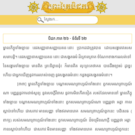
បិដក ភាគ ២៦
-
ទំព័រទី ៦២
ម្នាល​ភិក្ខុ​ទាំងឡាយ​ ​នេវ​សញ្ញា​នា​សញ្ញា​យតនៈ​នោះ​ ​ប្រាកដជា​ត្រូវ​បាន​ ​ដោយ​សង្ខា​រាវ​សេស​
សមាបត្តិ​។​ ​នេវ​សញ្ញា​នា​សញ្ញា​យតនៈ​នោះ​ ​ជា​សង្ខតធម៌​ ​ដ៏​គ្រោតគ្រាត​ ​ចំណែកខាង​ការ​រលត់​ទៅ​ ​
នៃ​សង្ខារ​ទាំងឡាយ​ ​មាន​ពិត​ ​ព្រះនិព្វាន​នុ៎ះ​ ​ក៏​មាន​ពិត​ ​លុះ​ព្រះ​តថាគត​ ​បានដឹង​ច្បាស់​ ​ដូច្នេះ
ហើយ​ ​ជា​អ្នក​ឃើញ​នូវ​ការ​រលាស់​ចេញ​ ​នូវ​សង្ខតធម៌​នោះ​ ​កន្លង​នូវ​សង្ខតធម៌​នោះ​។​
[​៣៣​]​ ​ម្នាល​ភិក្ខុ​ទាំងឡាយ​ ​បណ្តា​សមណព្រាហ្មណ៍​ទាំងនោះ​ ​ពួក​សមណព្រាហ្មណ៍​
ណា​ ​បញ្ញត្ត​នូវ​ការ​ដាច់​សូន្យ​ ​នូវ​សេចក្តី​វិនាស​ ​នូវ​ការ​មិនកើត​ទៀត​ ​របស់​ដែល​មាននៅ​ ​ម្នាល​ភិក្ខុ​
ទាំងឡាយ​ ​បណ្តា​សមណព្រាហ្មណ៍​ទាំងនោះ​ ​ពួក​សមណព្រាហ្មណ៍​ណា​ ​បញ្ញត្ត​ថា​ ​អត្តា​ ​កាល​
ស្លាប់​ទៅ​ហើយ​ ​ជាស​ភាវៈ​មាន​សញ្ញា​ ​ទាំង​ឥតមាន​រោគ​ ​សមណព្រាហ្មណ៍​ពួក​នេះ​ ​បដិសេធ​ ​(​
ពាក្យ​)​ ​របស់​សមណព្រាហ្មណ៍​ទាំងនោះ​ ​ពួក​សមណព្រាហ្មណ៍​ ​ដ៏​ចម្រើន​ណា​ក្តី​ ​បញ្ញត្ត​ថា​ ​អត្តា​ ​
កាល​ស្លាប់​ទៅ​ហើយ​ ​ជាស​ភាវៈ​មិន​មាន​សញ្ញា​ ​ទាំង​ឥតមាន​រោគ​ ​សមណព្រាហ្មណ៍​ពួក​នេះ​ ​