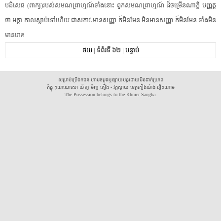
បដិសេធ​ ​(​ពាក្យ​)​របស់​សមណព្រាហ្មណ៍​ទាំងនោះ​ ​ពួក​សមណព្រាហ្មណ៍​ ​ដ៏​ចម្រើន​ណា​ក្តី​ ​បញ្ញត្ត​
ថា​ ​អត្តា​ ​កាល​ស្លាប់​ទៅ​ហើយ​ ​ជាស​ភាវៈ​មាន​សញ្ញា​ ​ក៏​មិនមែន​ ​មិន​មាន​សញ្ញា​ ​ក៏​មិនមែន​ ​ទាំង​មិន​
មាន​រោគ​ ​
ថយ
|
ទំព័រទី ៦២
|
បន្ទាប់
សម្រាប់ប្រើឯកជន ហាមចម្លងឬផ្សាយបន្តដោយមិនដាក់ប្រភព
ភិក្ខុ គុណឃោសោ យ័ញ មិញ គឿង - វត្តស្វាយ ខេត្តគៀងយ៉ាង វៀតណាម
The Possession belongs to the Khmer Sangha.