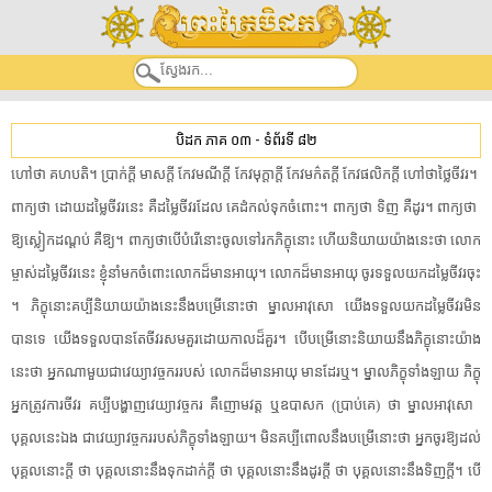
បិដក ភាគ ០៣
-
ទំព័រទី ៨២
ហៅថា​ ​គហបតិ​។​ ​ប្រាក់​ក្ដី​ ​មាស​ក្ដី​ ​កែវមណី​ក្ដី​ ​កែវ​មុក្ដា​ក្ដី​ ​កែ​វម​ក៌​ត​ក្ដី​ ​កែវផលិក​ក្ដី​ ​ហៅថា​ថ្លៃ​ចីវរ​។​ ​
ពាក្យ​ថា​ ​ដោយ​ដម្លៃ​ចីវរ​នេះ​ ​គឺ​ដម្លៃ​ចីវរ​ដែល​ ​គេ​ដំ​កល់​ទុក​ចំពោះ​។​ ​ពាក្យ​ថា​ ​ទិញ​ ​គឺ​ដូរ​។​ ​ពាក្យ​ថា​ ​
ឱ្យ​ស្លៀកដណ្ដប់​ ​គឺ​ឱ្យ​។​ ​ពាក្យ​ថាបើ​បំរើ​នោះ​ចូល​ទៅ​រក​ភិក្ខុ​នោះ​ ​ហើយ​និយាយ​យ៉ាងនេះ​ថា​ ​លោក​
ម្ចាស់​ដម្លៃ​ចីវរ​នេះ​ ​ខ្ញុំ​នាំមក​ចំពោះ​លោក​ដ៏​មាន​អាយុ​។​ ​លោក​ដ៏​មាន​អាយុ​ ​ចូរ​ទទួល​យក​ដម្លៃ​ចីវរ​ចុះ​
។​ ​ភិក្ខុ​នោះ​គប្បី​និយាយ​យ៉ាងនេះ​នឹង​បម្រើ​នោះ​ថា​ ​ម្នាល​អាវុសោ​ ​យើង​ទទួល​យក​ដម្លៃ​ចីវរ​មិន
បានទេ​ ​យើង​ទទួល​បានតែ​ចីវរ​សមគួរ​ដោយ​កាល​ដ៏​គួរ​។​ ​បើ​បម្រើ​នោះ​និយាយ​នឹង​ភិក្ខុ​នោះ​យ៉ាង
នេះ​ថា​ ​អ្នកណាមួយ​ជា​វេយ្យាវច្ចករ​របស់​ ​លោក​ដ៏​មាន​អាយុ​ ​មាន​ដែរ​ឬ​។​ ​ម្នាល​ភិក្ខុ​ទាំងឡាយ​ ​ភិក្ខុ​
អ្នក​ត្រូវការ​ចីវរ​ ​គប្បី​បង្ហាញ​វេយ្យាវច្ចករ​ ​គឺ​ញោម​វត្ដ​ ​ឬ​ឧបាសក​ ​(​ប្រាប់​គេ​)​ ​ថា​ ​ម្នាល​អាវុសោ​ ​
បុគ្គល​នេះឯង​ ​ជា​វេយ្យាវច្ចករ​របស់​ភិក្ខុ​ទាំងឡាយ​។​ ​មិន​គប្បី​ពោល​នឹង​បម្រើ​នោះ​ថា​ ​អ្នក​ចូរ​ឱ្យ​ដល់​
បុគ្គល​នោះ​ក្ដី​ ​ថា​ ​បុគ្គល​នោះ​នឹង​ទុកដាក់​ក្ដី​ ​ថា​ ​បុគ្គល​នោះ​នឹង​ដូរ​ក្ដី​ ​ថា​ ​បុគ្គល​នោះ​នឹង​ទិញ​ក្ដី​។​ ​បើ​