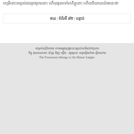
បម្រើ​នោះ​ពន្យល់​វេយ្យាវច្ចករ​នោះ​ ​ហើយ​ចូល​ទៅ​រក​ភិក្ខុ​នោះ​ ​ហើយ​និយាយ​យ៉ាងនេះ​ថា​ ​
ថយ
|
ទំព័រទី ៨២
|
បន្ទាប់
សម្រាប់ប្រើឯកជន ហាមចម្លងឬផ្សាយបន្តដោយមិនដាក់ប្រភព
ភិក្ខុ គុណឃោសោ យ័ញ មិញ គឿង - វត្តស្វាយ ខេត្តគៀងយ៉ាង វៀតណាម
The Possession belongs to the Khmer Sangha.