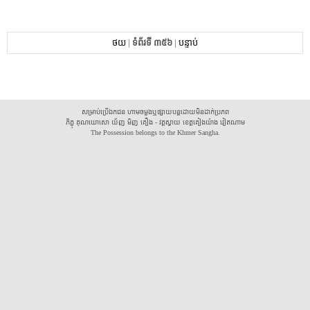
ថយ
|
ទំព័រទី ៣៥៦
|
បន្ទាប់
សម្រាប់ប្រើឯកជន ហាមចម្លងឬផ្សាយបន្តដោយមិនដាក់ប្រភព
ភិក្ខុ គុណឃោសោ យ័ញ មិញ គឿង - វត្តស្វាយ ខេត្តគៀងយ៉ាង វៀតណាម
The Possession belongs to the Khmer Sangha.