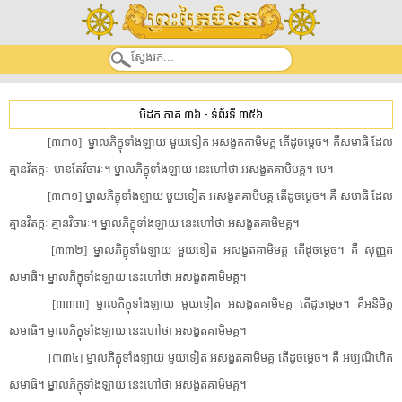
បិដក ភាគ ៣៦
-
ទំព័រទី ៣៥៦
​[​៣៣០​]​ ​ ​ម្នាល​ភិក្ខុ​ទាំងឡាយ​ ​មួយទៀត​ ​អ​សង្ខ​ត​គាមិ​មគ្គ​ ​តើ​ដូចម្តេច​។​ ​គឺ​សមាធិ​ ​ដែល​
គ្មាន​វិតក្កៈ​ ​ ​មានតែ​វិចារៈ​។​ ​ម្នាល​ភិក្ខុ​ទាំងឡាយ​ ​នេះ​ហៅថា​ ​អ​សង្ខ​ត​គាមិ​មគ្គ​។​ ​បេ​។​
[​៣៣១​]​ ​ម្នាល​ភិក្ខុ​ទាំងឡាយ​ ​មួយទៀត​ ​អ​សង្ខ​ត​គាមិ​មគ្គ​ ​តើ​ដូចម្តេច​។​ ​គឺ​ ​សមាធិ​ ​ដែល​
គ្មាន​វិតក្កៈ​ ​គ្មាន​វិចារៈ​។​ ​ម្នាល​ភិក្ខុ​ទាំងឡាយ​ ​នេះ​ហៅថា​ ​អ​សង្ខ​ត​គាមិ​មគ្គ​។​
[​៣៣២​]​ ​ម្នាល​ភិក្ខុ​ទាំងឡាយ​ ​មួយទៀត​ ​អ​សង្ខ​ត​គាមិ​មគ្គ​ ​តើ​ដូចម្តេច​។​ ​គឺ​ ​សុញ្ញ​ត​
សមាធិ​។​ ​ម្នាល​ភិក្ខុ​ទាំងឡាយ​ ​នេះ​ហៅថា​ ​អ​សង្ខ​ត​គាមិ​មគ្គ​។​
[​៣៣៣​]​ ​ម្នាល​ភិក្ខុ​ទាំងឡាយ​ ​មួយទៀត​ ​អ​សង្ខ​ត​គាមិ​មគ្គ​ ​តើ​ដូចម្តេច​។​ ​គឺ​អនិមិត្ត​
សមាធិ​។​ ​ម្នាល​ភិក្ខុ​ទាំងឡាយ​ ​នេះ​ហៅថា​ ​អ​សង្ខ​ត​គាមិ​មគ្គ​។​
​[​៣៣៤​]​ ​ម្នាល​ភិក្ខុ​ទាំងឡាយ​ ​មួយទៀត​ ​អ​សង្ខ​ត​គាមិ​មគ្គ​ ​តើ​ដូចម្តេច​។​ ​គឺ​ ​អប្ប​ណិ​ហិត​
សមាធិ​។​ ​ម្នាល​ភិក្ខុ​ទាំងឡាយ​ ​នេះ​ហៅថា​ ​អ​សង្ខ​ត​គាមិ​មគ្គ​។​