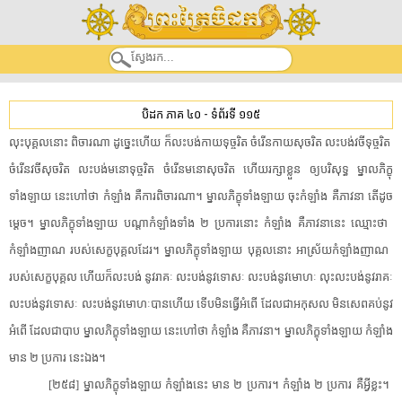
បិដក ភាគ ៤០
-
ទំព័រទី ១១៥
​លុះ​បុគ្គល​នោះ​ ​ពិចារណា​ ​ដូច្នេះហើយ​ ​ក៏​លះបង់​កាយទុច្ចរិត​ ​ចំរើន​កាយសុចរិត​ ​លះបង់​វចីទុច្ចរិត​ ​
ចំរើន​វចីសុចរិត​ ​លះបង់​មនោ​ទុច្ចរិត​ ​ចំរើន​មនោសុចរិត​ ​ហើយ​រក្សាខ្លួន​ ​ឲ្យ​បរិសុទ្ធ​ ​ម្នាល​ភិក្ខុ​
ទាំងឡាយ​ ​នេះ​ហៅថា​ ​កំឡាំង​ ​គឺ​ការពិចារណា​។​ ​ម្នាល​ភិក្ខុ​ទាំងឡាយ​ ​ចុះ​កំឡាំង​ ​គឺ​ភាវនា​ ​តើ​ដូច
ម្តេច​។​ ​ម្នាល​ភិក្ខុ​ទាំងឡាយ​ ​បណ្តា​កំឡាំង​ទាំង​ ​២​ ​ប្រការ​នោះ​ ​កំឡាំង​ ​គឺ​ភាវនា​នេះ​ ​ឈ្មោះថា​ ​
កំឡាំង​ញាណ​ ​របស់​សេក្ខបុគ្គល​ដែរ​។​ ​ម្នាល​ភិក្ខុ​ទាំងឡាយ​ ​បុគ្គល​នោះ​ ​អាស្រ័យ​កំឡាំង​ញាណ​ ​
របស់​សេក្ខបុគ្គល​ ​ហើយក៏​លះបង់​ ​នូវ​រាគៈ​ ​លះបង់​នូវ​ទោសៈ​ ​លះបង់​នូវ​មោហៈ​ ​លុះ​លះបង់​នូវ​រាគៈ​
​លះបង់​នូវ​ទោសៈ​ ​លះបង់​នូវ​មោហៈ​បាន​ហើយ​ ​ទើប​មិន​ធ្វើអំពើ​ ​ដែល​ជាអកុសល​ ​មិន​សេពគប់​នូវ​
អំពើ​ ​ដែល​ជា​បាប​ ​ម្នាល​ភិក្ខុ​ទាំងឡាយ​ ​នេះ​ហៅថា​ ​កំឡាំង​ ​គឺ​ភាវនា​។​ ​ម្នាល​ភិក្ខុ​ទាំងឡាយ​ ​កំឡាំង​
​មាន​ ​២​ ​ប្រការ​ ​នេះឯង​។​ ​
​[​២៥៨​]​ ​ម្នាល​ភិក្ខុ​ទាំងឡាយ​ ​កំឡាំង​នេះ​ ​មាន​ ​២​ ​ប្រការ​។​ ​កំឡាំង​ ​២​ ​ប្រការ​ ​គឺ​អី្វ​ខ្លះ​។​ ​