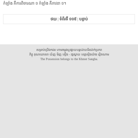
កំឡាំង​ ​គឺ​ការពិចារណា​ ​១​ ​កំឡាំង​ ​គឺ​ភាវនា​ ​១​។​ ​
ថយ
|
ទំព័រទី ១១៥
|
បន្ទាប់
សម្រាប់ប្រើឯកជន ហាមចម្លងឬផ្សាយបន្តដោយមិនដាក់ប្រភព
ភិក្ខុ គុណឃោសោ យ័ញ មិញ គឿង - វត្តស្វាយ ខេត្តគៀងយ៉ាង វៀតណាម
The Possession belongs to the Khmer Sangha.