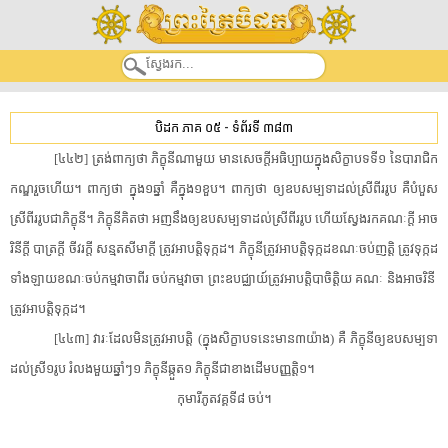
បិដក ភាគ ០៥
-
ទំព័រទី ៣៨៣
[​៤៤២​]​ ​ត្រង់​ពាក្យ​ថា​ ​ភិក្ខុនី​ណាមួយ​ ​មាន​សេចក្តី​អធិប្បាយ​ក្នុង​សិក្ខាបទ​ទី១​ ​នៃ​បារាជិក​
កណ្ឌ​រួចហើយ​។​ ​ពាក្យ​ថា​ ​ក្នុង១ឆ្នាំ​ ​គឺ​ក្នុង១ខួប​។​ ​ពាក្យ​ថា​ ​ឲ្យ​ឧបសម្បទា​ដល់​ស្រី​ពីរ​រូប​ ​គឺ​បំបួស​
ស្រី​ពីរ​រូប​ជា​ភិក្ខុនី​។​ ​ភិក្ខុនី​គិតថា​ ​អញ​នឹង​ឲ្យ​ឧបសម្បទា​ដល់​ស្រី​ពីរ​រូប​ ​ហើយ​ស្វែងរក​គណៈ​ក្តី​ ​អាច​
រិនី​ក្តី​ ​បាត្រ​ក្តី​ ​ចីវរ​ក្តី​ ​សន្មត​សីមា​ក្តី​ ​ត្រូវអាបត្តិ​ទុក្កដ​។​ ​ភិក្ខុនី​ត្រូវអាបត្តិ​ទុក្កដ​ខណៈ​ចប់​ញត្តិ​ ​ត្រូវ​ទុក្កដ​
ទាំងឡាយ​ខណៈ​ចប់​កម្មវាចា​ពីរ​ ​ចប់​កម្មវាចា​ ​ព្រះ​ឧបជ្ឈាយ៍​ត្រូវអាបត្តិ​បា​ចិ​ត្តិ​យ​ ​គណៈ​ ​និង​អាច​រិនី​ ​
ត្រូវអាបត្តិ​ទុក្កដ​។​ ​
[​៤៤៣​]​ ​វារៈ​ដែល​មិន​ត្រូវអាបត្តិ​ ​(​ក្នុង​សិក្ខាបទ​នេះ​មាន៣យ៉ាង​)​ ​គឺ​ ​ភិក្ខុនី​ឲ្យ​ឧបសម្បទា​
ដល់​ស្រី១រូប​ ​រំលង​មួយ​ឆ្នាំ​ៗ១​ ​ភិក្ខុនី​ឆ្កួត១​ ​ភិក្ខុនី​ជា​ខាងដើម​បញ្ញត្តិ១​។​
​កុមារី​ភូត​វគ្គទី៨​ ​ចប់​។​