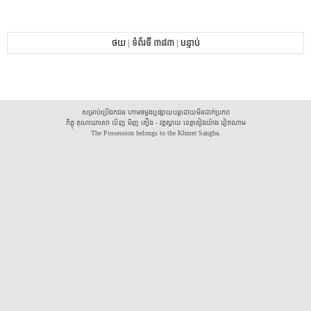
ថយ
|
ទំព័រទី ៣៨៣
|
បន្ទាប់
សម្រាប់ប្រើឯកជន ហាមចម្លងឬផ្សាយបន្តដោយមិនដាក់ប្រភព
ភិក្ខុ គុណឃោសោ យ័ញ មិញ គឿង - វត្តស្វាយ ខេត្តគៀងយ៉ាង វៀតណាម
The Possession belongs to the Khmer Sangha.