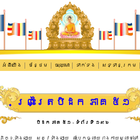
អំពីយើង
បន្ថែម
ចុះឈ្មោះ
ទាក់​ទង
សទ្ទានុក្រម
ព្រះត្រៃបិដក ភាគ ៥១
បិដក ភាគ ៥១ - ទំព័រទី ១៩៦
​ភិក្ខុ​ទាំងឡាយ​ ​សត្វ​ទាំងឡាយ​ ​លុះ​បែកធ្លាយ​រាងកាយ​ស្លាប់​ទៅ​