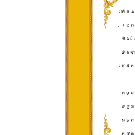
កើត​ឯ​ស
ប្រកបដ
យ៉ាង​ 
ទាំងឡា
ហេតុតែ
កម្ម​ទ
ទទួល​ន
អត្តភា
តថាគត​