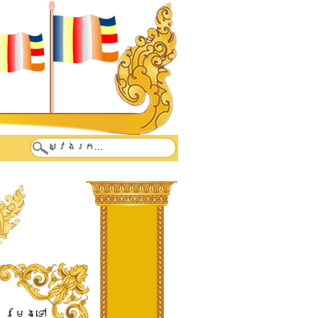
 ​រមែង​ទៅ​