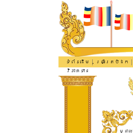
ទំព័រដើម
ព្រះត្រៃបិដក
វិភាគទាន
​ម្នាល