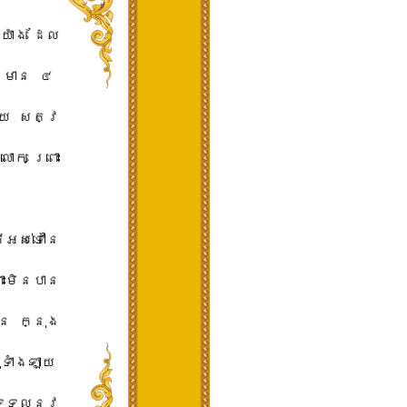
យ៉ាង​ ​ដែល​
មាន​ ​៤​ ​
ាយ​ ​សត្វ​
ោក​ ​ព្រោះ
អស់​ទៅ​នៃ​
ោះ​មិនបាន​
​ ​ក្នុង​
ទាំងឡាយ​ ​
​ទទួល​នូវ​