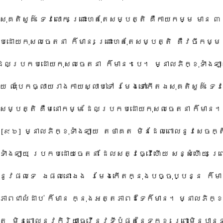
ុគតិ​សួគ៌​ ​ទេវលោក​ ​ព្រោះហេតុតែ​សម្បត្តិ​ ​គឺ​កាយ​កម្ម​ ​មាន​ ​៣​ ​
ោយ​កុសល​ចេតនា​ ​ក៏​មាន​ ​ព្រោះហេតុតែ​សម្បត្តិ​ ​គឺ​វចីកម្ម​ ​
​ដែល​ប្រកបដោយ​កុសល​ចេតនា​ ​ក៏​មាន​។​បេ​។​ ​ម្នាល​ភិក្ខុ​ទាំងឡ
យ​ ​លុះ​បែកធ្លាយ​រាងកាយ​ស្លាប់​ទៅ​ ​រមែង​ទៅ​កើត​ឯ​សុគតិ​សួគ៌​ ​ទេវល
​សម្បត្តិ​ ​គឺ​មនោ​កម្ម​ ​ដែល​ប្រកបដោយ​កុសល​ចេតនា​ ​ក៏​មាន​។​
[​៩៦​]​ ​ម្នាល​ភិក្ខុ​ទាំងឡាយ​ ​តថាគត​ ​មិនដែល​ពោល​នូវ​សេចក្តី​
ាំងឡាយ​ ​ប្រកបដោយ​ចេតនា​ ​ដែល​សត្វ​ធ្វើ​ហើយ​ ​សន្សំ​ហើយ​ ​ព្រ
ូវ​ផល​ទេ​ ​ឯ​ផល​នោះ​ឯង​ ​រមែង​កើត​ក្នុង​បច្ចុប្បន្ន​ ​ក៏​មាន
ព​ជាលំដាប់​ ​ក៏​មាន​ ​ក្នុង​អត្តភាព​ដទៃ​ក៏​មាន​។​ ​ម្នាល​ភិក្ខុ​
 ​មិន​ពោល​នូវ​កិរិយា​ធ្វើ​នូវ​ទីបំផុត​នៃ​ទុក្ខ​ ​ព្រោះ​មិនបាន