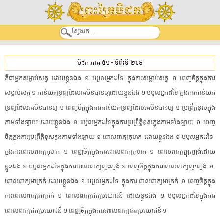
បិដក ភាគ ៥១
-
ទំព័រទី ២០៩
​គឺជា​អ្នកសម្លាប់​សត្វ​ ​ដោយខ្លួនឯង​ ​១​ ​បបួល​អ្នកដទៃ​ ​ក្នុង​ការ​សម្លាប់សត្វ​ ​១​ ​ពេញចិត្ត​ក្នុង​ការ​
សម្លាប់សត្វ​ ​១​ ​កាន់​យក​ទ្រព្យ​ដែលគេ​មិនបាន​ឲ្យ​ដោយខ្លួនឯង​ ​១​ ​បបួល​អ្នកដទៃ​ ​ក្នុង​ការ​កាន់​យក​
ទ្រព្យ​ដែលគេ​មិនបាន​ឲ្យ​ ​១​ ​ពេញចិត្ត​ក្នុង​ការ​កាន់​យក​ទ្រព្យ​ដែលគេ​មិនបាន​ឲ្យ​ ​១​ ​ប្រព្រឹត្ត​ខុស​ក្នុង​
កាម​ទាំងឡាយ​ ​ដោយខ្លួនឯង​ ​១​ ​បបួល​អ្នកដទៃ​ក្នុង​ការប្រព្រឹត្តិ​ខុស​ក្នុង​កាម​ទាំងឡាយ​ ​១​ ​ពេញ
ចិត្ត​ក្នុង​ការប្រព្រឹត្តិ​ខុស​ក្នុង​កាម​ទាំងឡាយ​ ​១​ ​ពោល​ពាក្យ​កុហក​ ​ដោយខ្លួនឯង​ ​១​ ​បបួល​អ្នកដទៃ​ ​
ក្នុង​ការ​ពោល​ពាក្យ​កុហក​ ​១​ ​ពេញចិត្ត​ក្នុង​ការ​ពោល​ពាក្យ​កុហក​ ​១​ ​ពោល​ពាក្យ​ញុះញង់​ដោយ
ខ្លួនឯង​ ​១​ ​បបួល​អ្នកដទៃ​ក្នុង​ការ​ពោល​ពាក្យ​ញុះញង់​ ​១​ ​ពេញចិត្ត​ក្នុង​ការ​ពោល​ពាក្យ​ញុះញង់​ ​១​ ​
ពោល​ពាក្យ​អាក្រក់​ ​ដោយខ្លួនឯង​ ​១​ ​បបួល​អ្នកដទៃ​ ​ក្នុង​ការ​ពោល​ពាក្យ​អាក្រក់​ ​១​ ​ពេញចិត្ត​ក្នុង​
ការ​ពោល​ពាក្យ​អាក្រក់​ ​១​ ​ពោល​ពាក្យ​ឥតប្រយោជន៍​ ​ដោយខ្លួនឯង​ ​១​ ​បបួល​អ្នកដទៃ​ក្នុង​ការ​
ពោល​ពាក្យ​ឥតប្រយោជន៍​ ​១​ ​ពេញចិត្ត​ក្នុង​ការ​ពោល​ពាក្យ​ឥតប្រយោជន៍​ ​១​ ​