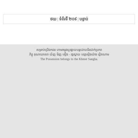
ថយ
|
ទំព័រទី ២០៩
|
បន្ទាប់
សម្រាប់ប្រើឯកជន ហាមចម្លងឬផ្សាយបន្តដោយមិនដាក់ប្រភព
ភិក្ខុ គុណឃោសោ យ័ញ មិញ គឿង - វត្តស្វាយ ខេត្តគៀងយ៉ាង វៀតណាម
The Possession belongs to the Khmer Sangha.