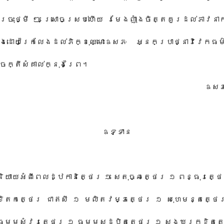
​ចុះ​ថ្មី​ ​ៗ​ ​ស្រោច​ស្រប់​ហើយ​ ​រមែង​ញុំាង​ចិត្ត​គួរ​ដល់​ភាវនា
ង​ដោយ​ក្រៃលែង​ដល់​ភិក្ខុ​ឈ្មោះ​ឧសភៈ​ ​អ្នក​ប្រាថ្នា​វិវេក​ធ
ចក្តី​សំគាល់​ក្នុង​ព្រៃ​។​
​ឧសភ​
​ឧទ្ទាន​
​និយាយ​អំពី​ពេល​ដ្ឋ​កា​និ​ត្ថេ​រ​ ​១​ ​សេតុ​ច្ឆ​ត្ថេ​រ​ ​១​ ​ពន្ធុ​រត្ថេរ​
ខិត​ក​ត្ថេ​រ​ ​ជា​ឥសី​ ​១​ ​មលិ​ត​វម្ភ​ត្ថេ​រ​ ​១​ ​សុ​ហេ​មន្ត​ត្ថេ​រ​
ធម្ម​សំ​វរ​ត្ថេ​រ​ ​១​ ​ធម្ម​ស​ដបិ​តុ​ត្ថេ​រ​ ​១​ ​សង្ឃ​រក្ខិត​ត្ថ