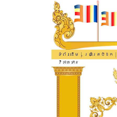
ទំព័រដើម
ព្រះត្រៃបិដក
វិភាគទាន