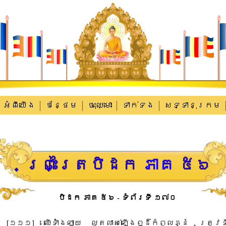
អំពីយើង
បន្ថែម
ចុះឈ្មោះ
ទាក់​ទង
សទ្ទានុក្រម
ព្រះត្រៃបិដក ភាគ ៥៦
បិដក ភាគ ៥៦ - ទំព័រទី ១៧០
​[​១១១​]​ ​ឈើ​ទំាំង​ឡាយ​ ​លូតលាស់​ឡើង​ឰដ៏​កំពូលភ្នំ​ ​ត្រូវ