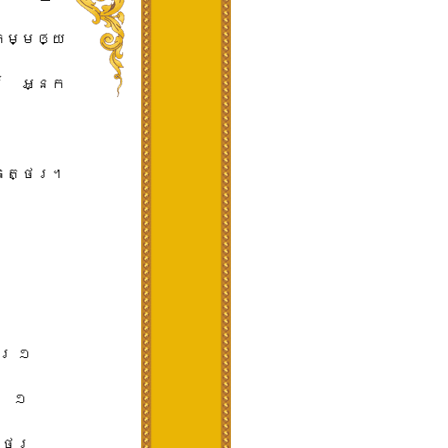
​កម្ម​ឲ្យ​
ម៌​ ​អ្នក
ត្ថេ​រ​។​
 ​១​ ​
 ​១​ ​
េ​រ​ ​