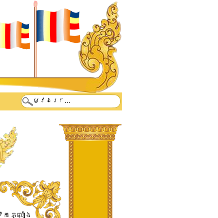
​ទឹកភ្លៀង​