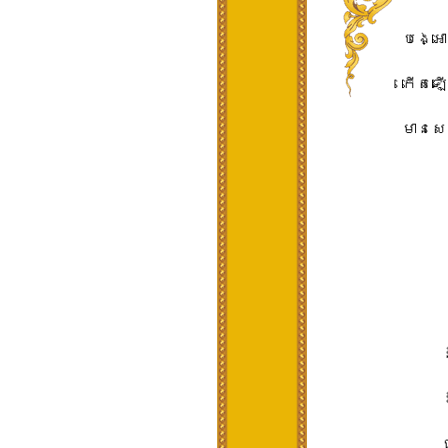
បង្អោរ
កើតឡើ
មាន​សេ