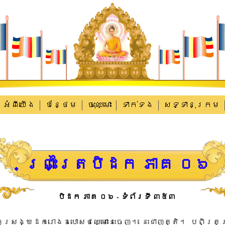
អំពីយើង
បន្ថែម
ចុះឈ្មោះ
ទាក់​ទង
សទ្ទានុក្រម
ព្រះត្រៃបិដក ភាគ ០៦
បិដក ភាគ ០៦ - ទំព័រទី ៣៥៣
គួរ​សង្ឃ​ដក​រោង​ឧបោសថ​ឈ្មោះ​នេះ​ចេញ​។​ ​នេះ​ជាញ​ត្តិ​។​ ​បពិត្រ