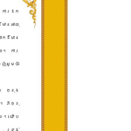
​ ​ការ​ដក​
​មាន​អាយុ​
ោក​ដ៏​មាន​
យ​។​ ​ការ​
ុំ​សូម​ចាំ
​ ​ក្នុង​
​ ​ភិក្ខុ​
​។​ ​ទើប​
គ​ ​ទ្រង់​