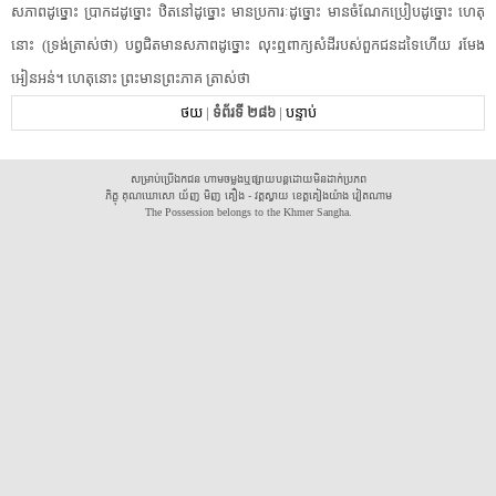
សភាព​ដូច្នោះ​ ប្រាកដ​ដូច្នោះ​ ឋិតនៅ​ដូច្នោះ​ មាន​ប្រកា​រៈ​ដូច្នោះ​ មាន​ចំណែក​ប្រៀប​ដូច្នោះ​ ហេតុ​
នោះ​ (ទ្រង់​ត្រាស់​ថា​) បព្វជិត​មាន​សភាព​ដូច្នោះ​ លុះ​ឮពាក្យសំដី​របស់​ពួក​ជន​ដទៃ​ហើយ​ រមែង​
អៀនអន់។ ហេតុ​នោះ​ ព្រះ​មាន​ព្រះ​ភាគ​ ត្រាស់​ថា​
ថយ
|
ទំព័រទី ២៨៦
|
បន្ទាប់
សម្រាប់ប្រើឯកជន ហាមចម្លងឬផ្សាយបន្តដោយមិនដាក់ប្រភព
ភិក្ខុ គុណឃោសោ យ័ញ មិញ គឿង - វត្តស្វាយ ខេត្តគៀងយ៉ាង វៀតណាម
The Possession belongs to the Khmer Sangha.