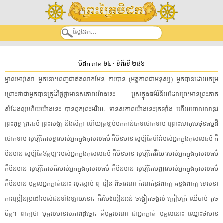
បិដក ភាគ ៦៤
-
ទំព័រទី ២៨៦
ម្នាល​អាវុសោ​ អ្នកនោះ​ពេញជា​ឥត​លាភ​មែន​ ការបាន​ (អត្តភាព​ជា​មនុស្ស​) អ្នក​បាន​ដោយ​កម្រ​
ព្រោះថា​ជា​អ្នក​បាន​គ្រូ​ដ៏​ថ្លៃថ្លា​មាន​សភាព​យ៉ាងនេះ​ បួស​ក្នុង​ធម៌​វិន័យ​ដែល​ព្រះ​មាន​ព្រះ​ភាគ​
សំដែង​ល្អ​ហើយ​យ៉ាងនេះ​ បាន​ពួក​ព្រះ​អរិយៈ​ មាន​សភាព​យ៉ាងនេះ​ត្រឡាំង​ ហើយ​ពោល​លា​នូវ​
ព្រះពុទ្ធ​ ព្រះធម៌​ ព្រះសង្ឃ​ និង​សិក្ខា​ ហើយ​ត្រឡប់​មកកាន់​ភេទ​ថោក​ទាប​ ព្រោះ​ហេតុ​មេថុនធម្ម​ដ៏​
ថោកទាប​ សូម្បីតែ​សទ្ធា​របស់​អ្នក​ក្នុង​កុសលធម៌​ ក៏​មិន​មាន​ សូម្បីតែ​ហិរិ​របស់​អ្នក​ក្នុង​កុសលធម៌​ ក៏​
មិន​មាន​ សូម្បីតែ​ឱត្ត​ប្បៈ​របស់​អ្នក​ក្នុង​កុសល​ធម៌​ ក៏​មិន​មាន​ សូម្បីតែ​វី​រិយៈ​របស់​អ្នក​ក្នុង​កុសលធម៌​
ក៏​មិន​មាន​ សូម្បីតែ​សតិ​របស់​អ្នក​ក្នុង​កុសលធម៌​ ក៏​មិន​មាន​ សូម្បីតែ​បញ្ញា​របស់​អ្នក​ក្នុង​កុសលធម៌​
ក៏​មិន​មាន​ បុគ្គល​អ្នក​ភ្លាត់​នោះ​ លុះ​ស្តាប់​ ឮ រៀន​ ពិចារណា​ កំណត់​នូវ​ពាក្យ​ គន្លង​ពាក្យ​ ទេសនា​
ការ​ប្រៀនប្រដៅ​របស់​ជន​ទាំងឡាយ​នោះ​ ក៏​រមែង​អៀនអន់​ ចង្អៀតចង្អល់​ ក្រៀមក្រំ​ ឈឺចាប់​ តូច
ចិត្ត។ ពាក្យ​ថា​ បុគ្គល​មាន​សភាព​ដូច្នោះ​ គឺ​បុគ្គល​ណា​ ជា​អ្នក​ភ្លាត់​ បុគ្គល​នោះ​ ឈ្មោះថា​មាន​