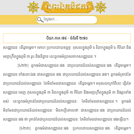
បិដក ភាគ ៧៩
-
ទំព័រទី ២៧០
សញ្ញោជនៈ តើ​ដូចម្តេច។ មោហៈ​ប្រកបដោយ​ឧទ្ធច្ចៈ កុសល​ក្នុង​ភូមិ ៤ វិបាក​ក្នុង​ភូមិ ៤ កិរិយា និង​
អព្យាក្រឹត​ក្នុង​ភូមិ ៣ រូប និង​និព្វាន នេះ​ពួក​ធម៌​ប្រាសចាក​សញ្ញោជនៈ។
[៤២២] ពួក​ធម៌​ជា​សញ្ញោជនៈ​ផង ជា​ប្រយោជន៍​ដល់​សញ្ញោជនៈ​ផង តើ​ដូចម្តេច។
សញ្ញោជនៈ​ទាំងនោះ​ឯង ជា​សញ្ញោជនៈ​ផង ជា​ប្រយោជន៍​ដល់​សញ្ញោជនៈ​ផង។ ពួក​ធម៌​គ្រាន់តែ​
ជា​ប្រយោជន៍​ដល់​សញ្ញោជនៈ តែ​មិនមែន​ជា​សញ្ញោជនៈ តើ​ដូចម្តេច។ អកុសល​ក្រៅពី​នេះ វៀរតែ​
សញ្ញោជនៈ​ចេញ កុសល​ក្នុង​ភូមិ ៣ វិបាក​ក្នុង​ភូមិ ៣ កិរិយា និង​អព្យាក្រឹត​ក្នុង​ភូមិ ៣ និង​រូប​ទាំង
អស់ នេះ​ពួក​ធម៌​គ្រាន់តែ​ជា​ប្រយោជន៍​ដល់​សញ្ញោជនៈ តែ​មិនមែន​ជា​សញ្ញោជនៈ។ ពួក​ធម៌​
មិនមែន​ជា​ប្រយោជន៍​ដល់​សញ្ញោជនៈ មិន​គប្បី​ពោល​ថា ជា​សញ្ញោជនៈ​ផង ជា​ប្រយោជន៍​ដល់​
សញ្ញោជនៈ​ផង ថា គ្រាន់តែ​ជា​ប្រយោជន៍​ដល់​សញ្ញោជនៈ តែ​មិនមែន​ជា​សញ្ញោជនៈ​ផង​ឡើយ។
[៤២៣] ពួក​ធម៌​ជា​សញ្ញោជនៈ​ផង ប្រកបដោយ​សញ្ញោជនៈ​ផង តើ​ដូចម្តេច។