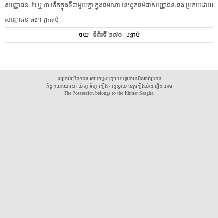
សញ្ញោជនៈ ២ ឬ ៣ កើត​ក្នុង​ទី​ជាមួយគ្នា ក្នុង​ធម៌​ណា នេះ​ពួក​ធម៌​ជា​សញ្ញោជនៈ​ផង ប្រកបដោយ​
សញ្ញោជនៈ​ផង។ ពួក​ធម៌
ថយ
|
ទំព័រទី ២៧០
|
បន្ទាប់
សម្រាប់ប្រើឯកជន ហាមចម្លងឬផ្សាយបន្តដោយមិនដាក់ប្រភព
ភិក្ខុ គុណឃោសោ យ័ញ មិញ គឿង - វត្តស្វាយ ខេត្តគៀងយ៉ាង វៀតណាម
The Possession belongs to the Khmer Sangha.