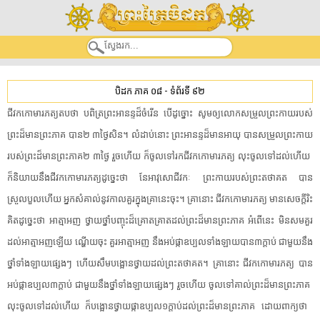
បិដក ភាគ ០៨
-
ទំព័រទី ៩២
ជីវក​កោ​មារ​ភ​ត្យ​តប​ថា​ ​បពិត្រ​ព្រះ​អានន្ទ​ដ៏​ចំរើន​ ​បើ​ដូច្នោះ​ ​សូមឲ្យ​លោក​សម្រួល​ព្រះ​កាយ​របស់​
ព្រះ​ដ៏​មាន​ព្រះ​ភាគ​ ​បាន២​ ​៣ថ្ងៃ​សិន​។​ ​លំដាប់នោះ​ ​ព្រះ​អានន្ទ​ដ៏​មាន​អាយុ​ ​បាន​សម្រួល​ព្រះ​កាយ​
របស់​ព្រះ​ដ៏​មាន​ព្រះ​ភាគ២​ ​៣ថ្ងៃ​ ​រួចហើយ​ ​ក៏​ចូល​ទៅ​រក​ជីវក​កោ​មារ​ភ​ត្យ​ ​លុះ​ចូល​ទៅដល់​ហើយ​ ​
ក៏​និយាយ​នឹង​ជីវក​កោ​មារ​ភ​ត្យ​ដូច្នេះ​ថា​ ​នែ​អាវុសោ​ជីវកៈ​ ​ព្រះ​កាយ​របស់​ព្រះ​តថាគត​ ​បាន​
ស្រួលបួល​ហើយ​ ​អ្នក​សំគាល់​នូវ​កាលគួរ​ក្នុង​គ្រានេះ​ចុះ​។​ ​គ្រានោះ​ ​ជីវក​កោ​មារ​ភ​ត្យ​ ​មាន​សេចក្តី​រិះ
គិត​ដូច្នេះ​ថា​ ​អាត្មាអញ​ ​ថ្វាយ​ថ្នាំបញ្ចុះ​ដ៏​គ្រោតគ្រាត​ដល់​ព្រះ​ដ៏​មាន​ព្រះ​ភាគ​ ​អំពើ​នេះ​ ​មិន​សមគួរ​
ដល់​អាត្មាអញ​ឡើយ​ ​ណ្ហើយចុះ​ ​គួរ​អាត្មាអញ​ ​នឹង​អប់ផ្កា​ឧប្បល​ទាំងឡាយ​បាន៣ក្តាប់​ ​ជាមួយនឹង​
ថ្នាំ​ទាំង​ឡាយ​ផ្សេង​ៗ​ ​ហើយ​សឹម​បង្អោន​ថ្វាយ​ដល់​ព្រះ​តថាគត​។​ ​គ្រានោះ​ ​ជីវក​កោ​មារ​ភ​ត្យ​ ​បាន​
អប់ផ្កា​ឧប្បល៣ក្តាប់​ ​ជាមួយនឹង​ថ្នាំ​ទាំង​ឡាយ​ផ្សេង​ៗ​ ​រួចហើយ​ ​ចូល​ទៅ​គាល់​ព្រះ​ដ៏​មាន​ព្រះ​ភាគ​ ​
លុះ​ចូល​ទៅដល់​ហើយ​ ​ក៏​បង្អោន​ថ្វាយ​ផ្កា​ឧប្បល១ក្តាប់​ដល់​ព្រះ​ដ៏​មាន​ព្រះ​ភាគ​ ​ដោយ​ពាក្យ​ថា​ ​