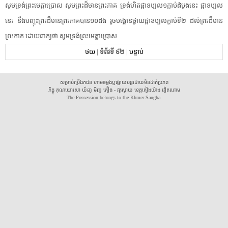
សូម​ទ្រង់ព្រះ​មេត្តាប្រោស​ ​សូម​ព្រះ​ដ៏​មាន​ព្រះ​ភាគ​ ​ទ្រង់​ហិតផ្កា​ឧប្បល១ក្តាប់​ដំបូង​នេះ​ ​ផ្កា​ឧប្បល​
នេះ​ ​នឹង​បញ្ចុះ​ព្រះ​ដ៏​មាន​ព្រះ​ភាគ​បាន១០ដង​ ​រួច​បង្អោន​ថ្វាយ​ផ្កា​ឧប្បល​ក្តាប់​ទី២​ ​ដល់​ព្រះ​ដ៏​មាន​
ព្រះ​ភាគ​ ​ដោយ​ពាក្យ​ថា​ ​សូម​ទ្រង់ព្រះ​មេត្តាប្រោស​
ថយ
|
ទំព័រទី ៩២
|
បន្ទាប់
សម្រាប់ប្រើឯកជន ហាមចម្លងឬផ្សាយបន្តដោយមិនដាក់ប្រភព
ភិក្ខុ គុណឃោសោ យ័ញ មិញ គឿង - វត្តស្វាយ ខេត្តគៀងយ៉ាង វៀតណាម
The Possession belongs to the Khmer Sangha.