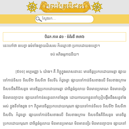
បិដក ភាគ ៨១
-
ទំព័រទី ៣៣៦
នេះ​ហៅថា ឧបេក្ខា ធម៌​ទាំងឡាយ​ដ៏​សេស ក៏​ឈ្មោះថា ប្រកបដោយ​ឧបេក្ខា។
ចប់ អភិធម្ម​ភា​ជនីយ។
[៥១១] អប្ប​មញ្ញា ៤ យ៉ាង។ គឺ ភិក្ខុ​ក្នុង​សាសនា​នេះ មានចិត្ត​ប្រកបដោយ​មេត្តា ផ្សាយ​
ទៅកាន់​ទិស១ ទិសទី២ ទិសទី៣ ទិសទី៤ ក៏​ដូចគ្នា ផ្សាយ​ទៅកាន់​ទិស​ខាងលើ ទិស​ខាងក្រោម
ទិស​ទទឹង​គឺ​ទិសតូច មានចិត្ត​ប្រកបដោយ​មេត្តា ជា​ចិត្តធំ​ទូលាយ មិន​មាន​ប្រមាណ មិន​មាន​ពៀរ
មិន​មាន​ព្យាបាទ ផ្សាយ​ទៅកាន់​សត្វលោក​ទាំងពួង ដោយ​ការ​យក​ខ្លួន​ទៅ​ប្រៀបផ្ទឹម​នឹង​សត្វ​ទាំង
អស់ ក្នុង​ទី​ទាំងពួង ១។ ភិក្ខុ​មានចិត្ត​ប្រកបដោយ​ករុណា ផ្សាយ​ទៅកាន់​ទិស១ ទិសទី២ ទិសទី៣
ទិសទី៤ ក៏​ដូចគ្នា ផ្សាយ​ទៅកាន់​ទិស​ខាងលើ ទិស​ខាងក្រោម ទិស​ទទឹង​គឺ​ទិសតូច មានចិត្ត​
ប្រកបដោយ​ករុណា ជា​ចិត្តធំ​ទូលាយ មិន​មាន​ប្រមាណ មិន​មាន​ពៀរ មិន​មាន​ព្យាបាទ ផ្សាយ​ទៅ