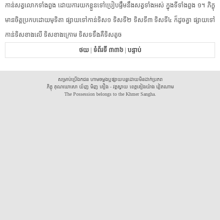
កាន់​សត្វលោក​ទាំងពួង ដោយ​ការ​យក​ខ្លួន​ទៅ​ប្រៀបផ្ទឹម​នឹង​សត្វ​ទាំងអស់ ក្នុង​ទី​ទាំងពួង ១។ ភិក្ខុ​
មានចិត្ត​ប្រកបដោយ​មុទិតា ផ្សាយ​ទៅកាន់​ទិស១ ទិសទី២ ទិសទី៣ ទិសទី៤ ក៏​ដូចគ្នា ផ្សាយ​ទៅ
កាន់​ទិស​ខាងលើ ទិស​ខាងក្រោម ទិស​ទទឹង​គឺ​ទិសតូច
ថយ
|
ទំព័រទី ៣៣៦
|
បន្ទាប់
សម្រាប់ប្រើឯកជន ហាមចម្លងឬផ្សាយបន្តដោយមិនដាក់ប្រភព
ភិក្ខុ គុណឃោសោ យ័ញ មិញ គឿង - វត្តស្វាយ ខេត្តគៀងយ៉ាង វៀតណាម
The Possession belongs to the Khmer Sangha.