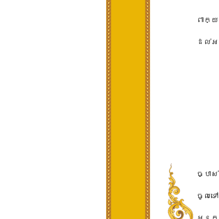
ពាក្យ
ដល់​
ច្បាស
ចូល​ទ
អ្នក​