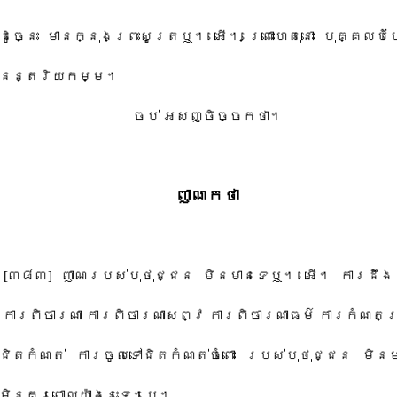
​ដូច្នេះ មាន​ក្នុង​ព្រះ​សូត្រ​ឬ។ អើ។ ព្រោះហេតុនោះ បុគ្គល​ប
អនន្តរិយ​កម្ម។
ចប់ អស​ញ្ចិ​ច្ចក​ថា។
ញាណ​កថា
[៣៨៣] ញាណ​របស់​បុថុជ្ជន មិន​មាន​ទេ​ឬ។ អើ។ ការ​ដឹង 
់ ការពិចារណា ការពិចារណា​សព្វ ការពិចារណា​ធម៌ ការកំណត់​ព
ៅ​ជិត​កំណត់ ការ​ចូល​ទៅ​ជិត​កំណត់​ចំពោះ របស់​បុថុជ្ជន មិន​
មិន​គួរ​ពោល​យ៉ាងនេះ​ទេ។បេ។