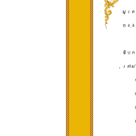
សូត្រ
ក្នុង
បំបែក
ត្រាស់