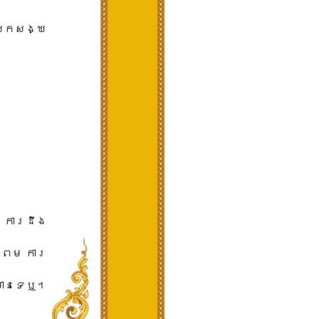
ំបែក​សង្ឃ
ការ​ដឹង​
្រម ការ​
មាន​ទេ​ឬ។