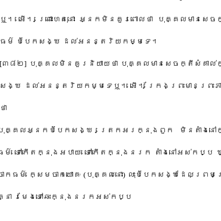
​ឬ។ អើ។ ព្រោះហេតុនោះ អ្នក​មិន​គួរ​ពោល​ថា បុគ្គល​មាន​សេចក្ត
​ធម៌ បំបែក​សង្ឃ ដល់​អនន្តរិយ​កម្ម​ទេ។
[៣៨២] បុគ្គល​មិន​គួរ​និយាយ​ថា បុគ្គល​មាន​សេចក្តី​សំគាល់​
​សង្ឃ ដល់​អនន្តរិយ​កម្ម​ទេ​ឬ។ អើ។ ក្រែង​ព្រះមានព្រះភា
​ថា
បុគ្គល​អ្នក​បំបែក​សង្ឃ ត្រេកអរ​ក្នុង​ពួក មិន​តំា​ងនៅ​ក
ធម៌ ទៅ​កើត​ក្នុង​អបាយ ទៅ​កើត​ក្នុង​នរក តំា​ងនៅ​អស់​កប្ប ឃ
ចាក​ធម៌ ក្សេម​ចាក​យោ​គៈ (បុគ្គល​នោះ) លុះ​បំបែក​សង្ឃ​ដែល​ព្រមព
គ្នា រមែង​ទៅ​ឆេះ​ក្នុង​នរក​អស់​កប្ប