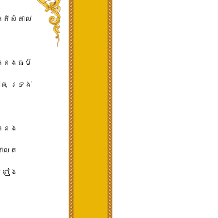
ី​សំគាល់​
ក្នុង​ធម៌
គ ទ្រង់​
្នុង​
ា្លត​
្រៀង​