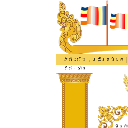
ទំព័រដើម
ព្រះត្រៃបិដក
វិភាគទាន
មិន​តំ