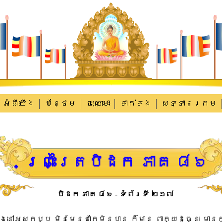
អំពីយើង
បន្ថែម
ចុះឈ្មោះ
ទាក់​ទង
សទ្ទានុក្រម
ព្រះត្រៃបិដក ភាគ ៨៦
បិដក ភាគ ៨៦ - ទំព័រទី ២១៧
ា​ងនៅ​អស់​កប្ប មិនមែន​ជា​កែ​មិនបាន ក៏​មាន ពាក្យ​ដូច្នេះ មាន​ក