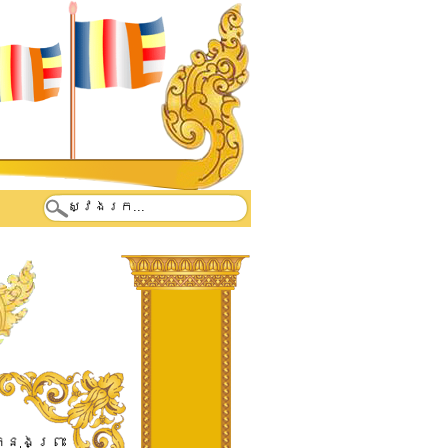
្នុង​ព្រះ​