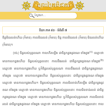
បិដក ភាគ ៩១
-
ទំព័រទី ៧
ចិត្ត​មិន​រលត់​ហើយ (ក៏​មាន) កាល​មិន​រលត់ (ក៏​មាន) ចិត្ត កាល​មិន​រលត់ (ក៏​មាន) មិន​រលត់​ហើយ
(ក៏​មាន)។
(១)
[១៤] ចិត្ត​របស់​បុគ្គល​ណា កាល​កើតឡើង ជា​ចិត្ត​កន្លង​នូវ​ខណៈ​ទាំងពួង
ឈ្មោះថា
(២)
មានកាល​កន្លង​ហើយ ចិត្ត​របស់​បុគ្គល​នោះ កាល​នឹង​រលត់ ជា​ចិត្ត​កន្លង​នូវ​ខណៈ​ទាំងពួង
ឈ្មោះថា មានកាល​កន្លង​ហើយ ឬក៏​ចិត្ត​របស់​បុគ្គល​ណា កាល​នឹង​រលត់ ជា​ចិត្ត​កន្លង​នូវ​ខណៈ​
ទាំងពួង ឈ្មោះថា មានកាល​កន្លង​ហើយ ចិត្ត​របស់​បុគ្គល​នោះ ជា​ចិត្ត​កន្លង​នូវ​ខណៈ​ទាំងពួង
ឈ្មោះថា មានកាល​កន្លង​ហើយ។ ចិត្ត​របស់​បុគ្គល​ណា កាល​មិនទាន់​កើតឡើង ជា​ចិត្ត​កន្លង​នូវ​
ខណៈ​ទាំងពួង ឈ្មោះថា មានកាល​កន្លង​ហើយ ចិត្ត​របស់​បុគ្គល​នោះ កាល​មិនទាន់​រលត់ ជា​ចិត្ត​
កន្លង​នូវ​ខណៈ​ទាំងពួង ឈ្មោះថា មានកាល​កន្លង​ហើយ ឬក៏​ចិត្ត​របស់​បុគ្គល​ណា កាល​មិនទាន់​
រលត់ ជា​ចិត្ត​កន្លង​នូវ​ខណៈ​ទាំងពួង ឈ្មោះថា មានកាល​កន្លង​ហើយ ចិត្ត​របស់​បុគ្គល​នោះ កាល​