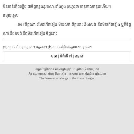
មិនទាន់​កើតឡើង ជា​ចិត្ត​កន្លង​នូវ​ខណៈ​ទាំងពួង ឈ្មោះថា មានកាល​កន្លង​ហើយ។
ធម្ម​វា​រុទ្ទេស
[១៥] ចិត្ត​ណា រមែង​កើតឡើង មិន​រលត់ ចិត្ត​នោះ នឹង​រលត់ នឹង​មិនកើត​ឡើង ឬក៏​ចិត្ត​
ណា នឹង​រលត់ នឹង​មិនកើត​ឡើង ចិត្ត​នោះ
(១) បាន​ដល់​ឧប្បាទ​ក្ខ​ណៈ។ អដ្ឋកថា។ (២) បាន​ដល់​និ​រោ​ធក្ខ​ណៈ។ អដ្ឋកថា។
ថយ
|
ទំព័រទី ៧
|
បន្ទាប់
សម្រាប់ប្រើឯកជន ហាមចម្លងឬផ្សាយបន្តដោយមិនដាក់ប្រភព
ភិក្ខុ គុណឃោសោ យ័ញ មិញ គឿង - វត្តស្វាយ ខេត្តគៀងយ៉ាង វៀតណាម
The Possession belongs to the Khmer Sangha.