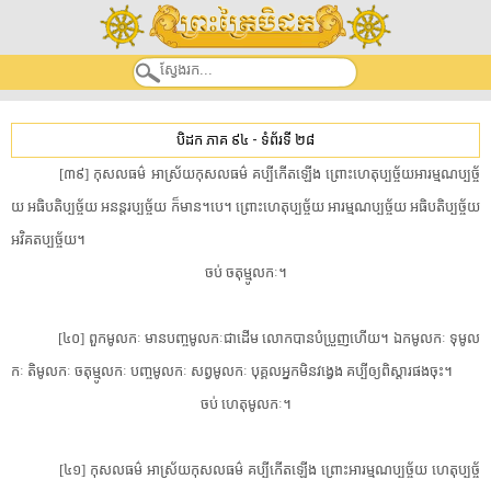
បិដក ភាគ ៩៤
-
ទំព័រទី ២៨
[៣៩] កុសលធម៌ អាស្រ័យ​កុសលធម៌ គប្បី​កើតឡើង ព្រោះ​ហេតុ​ប្ប​ច្ច័​យអារម្មណ​ប្ប​ច្ច័​
យ អធិបតិ​ប្ប​ច្ច័​យ អនន្ដរ​ប្ប​ច្ច័​យ ក៏​មាន។បេ។ ព្រោះ​ហេតុ​ប្ប​ច្ច័​យ អារម្មណ​ប្ប​ច្ច័​យ អធិបតិ​ប្ប​ច្ច័​យ
អវិ​គត​ប្ប​ច្ច័​យ។
ចប់ ចតុ​ម្មូ​លកៈ។
[៤០] ពួក​មូល​កៈ មាន​បញ្ច​មូល​កៈ​ជាដើម លោក​បាន​បំប្រួញ​ហើយ។ ឯក​មូល​កៈ ទុ​មូល​
កៈ តិ​មូល​កៈ ចតុ​ម្មូ​លកៈ បញ្ច​មូល​កៈ សព្វ​មូល​កៈ បុគ្គល​អ្នក​មិន​វង្វេង គប្បី​ឲ្យ​ពិស្ដារ​ផង​ចុះ។
ចប់ ហេតុមូល​កៈ។
[៤១] កុសលធម៌ អាស្រ័យ​កុសលធម៌ គប្បី​កើតឡើង ព្រោះ​អារម្មណ​ប្ប​ច្ច័​យ ហេតុ​ប្ប​ច្ច័​