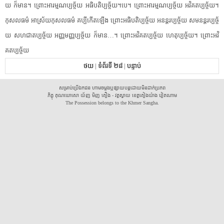
យ ក៏​មាន។ ព្រោះ​អារម្មណ​ប្ប​ច្ច័​យ អធិបតិ​ប្ប​ច្ច័​យ។បេ។ ព្រោះ​អារម្មណ​ប្ប​ច្ច័​យ អវិ​គត​ប្ប​ច្ច័​យ។
កុសលធម៌ អាស្រ័យ​កុសលធម៌ គប្បី​កើតឡើង ព្រោះ​អធិបតិ​ប្ប​ច្ច័​យ អនន្ដរ​ប្ប​ច្ច័​យ សម​នន្ដ​រប្ប​ច្ច័​
យ សហជាត​ប្ប​ច្ច័​យ អញ្ញមញ្ញ​ប្ប​ច្ច័​យ ក៏​មាន​…។ ព្រោះ​អវិ​គត​ប្ប​ច្ច័​យ ហេតុ​ប្ប​ច្ច័​យ។ ព្រោះ​អវិ​
គត​ប្ប​ច្ច័​យ
ថយ
|
ទំព័រទី ២៨
|
បន្ទាប់
សម្រាប់ប្រើឯកជន ហាមចម្លងឬផ្សាយបន្តដោយមិនដាក់ប្រភព
ភិក្ខុ គុណឃោសោ យ័ញ មិញ គឿង - វត្តស្វាយ ខេត្តគៀងយ៉ាង វៀតណាម
The Possession belongs to the Khmer Sangha.