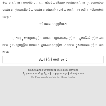
ច្ច័​យ មាន​វារៈ៣។ សេចក្តី​បំប្រួញ។… ក្នុង​បច្ច័យ​ទាំងអស់ សុទ្ធតែ​មាន​វារៈ៣ ក្នុង​នមគ្គ​ប្ប​ច្ច័​យ
មាន​វារៈ៣ ក្នុង​នោ​នត្ថិ​ប្ប​ច្ច័​យ មាន​វារៈ៣ ក្នុង​នោ​វិ​គត​ប្ប​ច្ច័​យ មាន​វារៈ៣។ បណ្ឌិត គប្បី​រាប់​យ៉ាង
នេះ​ចុះ។
ចប់ អនុលោម​ប្ប​ច្ច​នីយៈ។
[១២៨] ក្នុង​អារម្មណ​ប្ប​ច្ច័​យ មាន​វារៈ៩ ព្រោះ​នហេតុ​ប្ប​ច្ច័​យ… ក្នុង​អធិបតិ​ប្ប​ច្ច័​យ មាន​
វារៈ៩ ក្នុង​អនន្តរ​ប្ប​ច្ច័​យ មាន​វារៈ៩ ក្នុង​សម​នន្ត​រប្ប​ច្ច័​យ មាន​វារៈ៩ ក្នុង​សហជាត​ប្ប​ច្ច័​យ មាន​
វារៈ៣
ថយ
|
ទំព័រទី ១១៨
|
បន្ទាប់
សម្រាប់ប្រើឯកជន ហាមចម្លងឬផ្សាយបន្តដោយមិនដាក់ប្រភព
ភិក្ខុ គុណឃោសោ យ័ញ មិញ គឿង - វត្តស្វាយ ខេត្តគៀងយ៉ាង វៀតណាម
The Possession belongs to the Khmer Sangha.