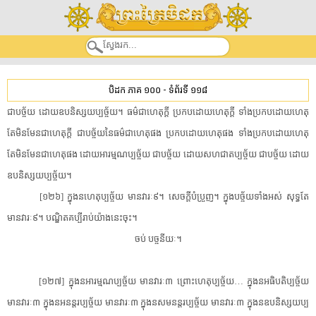
បិដក ភាគ ១០០
-
ទំព័រទី ១១៨
ជា​បច្ច័យ ដោយ​ឧបនិស្សយ​ប្ប​ច្ច័​យ។ ធម៌​ជាហេតុ​ក្តី ប្រកបដោយ​ហេតុ​ក្តី ទាំង​ប្រកបដោយ​ហេតុ
តែ​មិនមែន​ជាហេតុ​ក្តី ជា​បច្ច័យ​នៃ​ធម៌​ជាហេតុ​ផង ប្រកបដោយ​ហេតុ​ផង ទាំង​ប្រកបដោយ​ហេតុ
តែ​មិនមែន​ជាហេតុ​ផង ដោយ​អារម្មណ​ប្ប​ច្ច័​យ ជា​បច្ច័យ ដោយ​សហជាត​ប្ប​ច្ច័​យ ជា​បច្ច័យ ដោយ​
ឧបនិស្សយ​ប្ប​ច្ច័​យ។
[១២៦] ក្នុង​នហេតុ​ប្ប​ច្ច័​យ មាន​វារៈ៩។ សេចក្តី​បំប្រួញ។ ក្នុង​បច្ច័យ​ទាំងអស់ សុទ្ធតែ​
មាន​វារៈ៩។ បណ្ឌិត​គប្បី​រាប់​យ៉ាងនេះ​ចុះ។
ចប់ បច្ច​នីយៈ។
[១២៧] ក្នុង​នអារម្មណ​ប្ប​ច្ច័​យ មាន​វារៈ៣ ព្រោះ​ហេតុ​ប្ប​ច្ច័​យ… ក្នុង​នអធិបតិ​ប្ប​ច្ច័​យ
មាន​វារៈ៣ ក្នុង​នអនន្តរ​ប្ប​ច្ច័​យ មាន​វារៈ៣ ក្នុង​នសម​នន្ត​រប្ប​ច្ច័​យ មាន​វារៈ៣ ក្នុង​នឧបនិស្សយ​ប្ប​