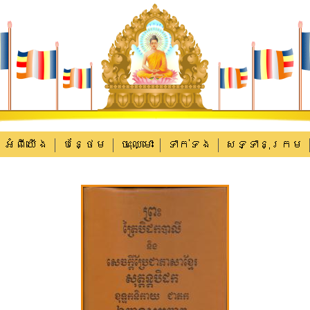
អំពីយើង
បន្ថែម
ចុះឈ្មោះ
ទាក់​ទង
សទ្ទានុក្រម