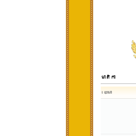
មាតិកា
ឈ្មោះ