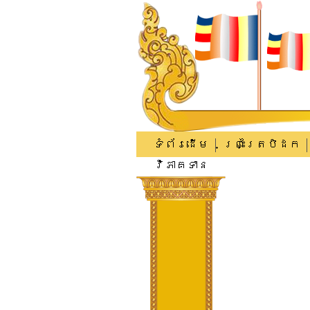
ទំព័រដើម
ព្រះត្រៃបិដក
វិភាគទាន