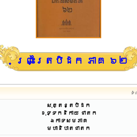
ព្រះត្រៃបិដក ភាគ ៦២
ទំ
សុត្តន្តបិដក
ខុទ្ទកនិកាយ ជាតក
ឯកាទសមភាគ
មហានិបាតជាតក