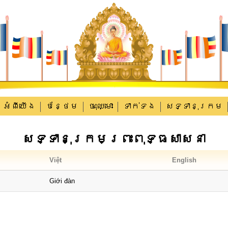
អំពីយើង
បន្ថែម
ចុះឈ្មោះ
ទាក់​ទង
សទ្ទានុក្រម
សទ្ទានុក្រមព្រះពុទ្ធសាសនា
Việt
English
Giới đàn