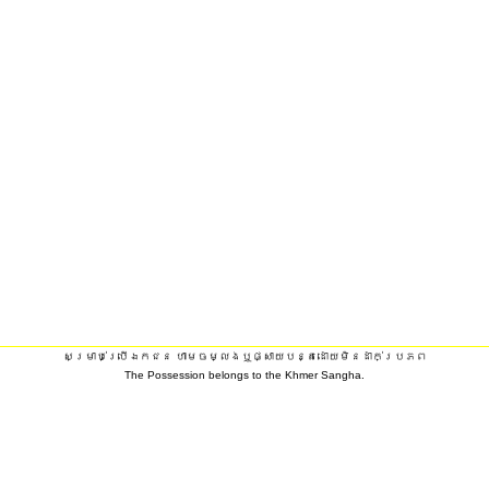
សម្រាប់ប្រើឯកជន ហាមចម្លងឬផ្សាយបន្តដោយមិនដាក់ប្រភព
The Possession belongs to the Khmer Sangha.