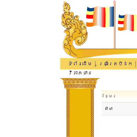
ទំព័រដើម
ព្រះត្រៃបិដក
វិភាគទាន
ខ្មែរ
សីមា