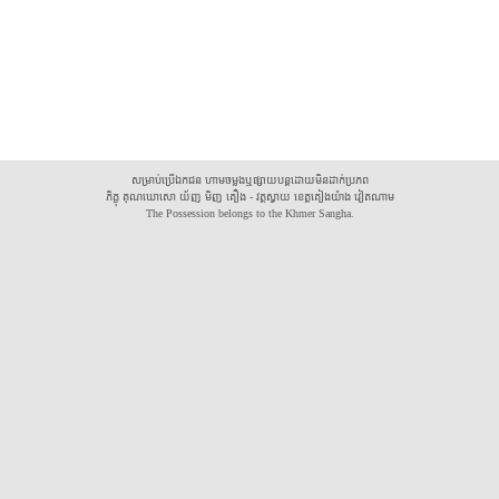
សម្រាប់ប្រើឯកជន ហាមចម្លងឬផ្សាយបន្តដោយមិនដាក់ប្រភព
ភិក្ខុ គុណឃោសោ យ័ញ មិញ គឿង - វត្តស្វាយ ខេត្តគៀងយ៉ាង វៀតណាម
The Possession belongs to the Khmer Sangha.