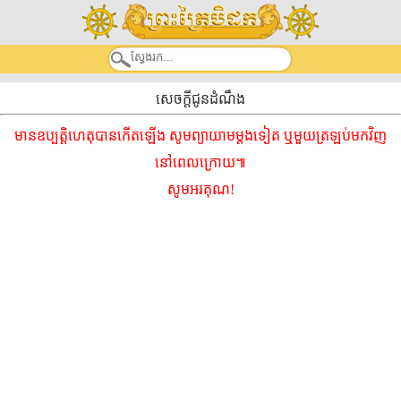
សេចក្តីជូនដំណឹង
មានឧប្បត្តិហេតុបានកើតឡើង សូមព្យាយាមម្ដងទៀត ឬមួយត្រឡប់មកវិញ
នៅពេលក្រោយ៕
សូមអរគុណ!