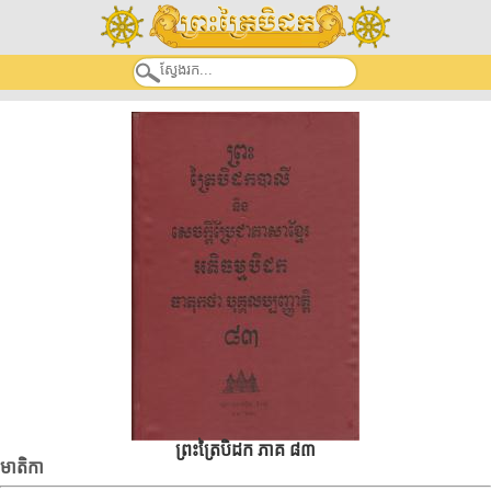
ព្រះត្រៃបិដក ភាគ ៨៣
មាតិកា