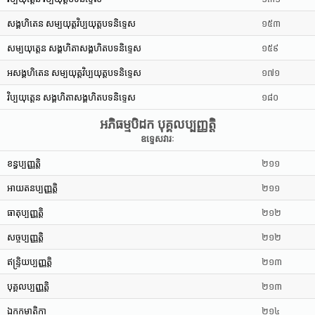
សង្គហិតេន សម្បយុត្តវិប្បយុត្តបទនិទ្ទេស
១៥៣
សម្បយុត្តេន សង្គហិតាសង្គហិតបទនិទ្ទេស
១៥៩
អសង្គហិតេន សម្បយុត្តវិប្បយុត្តបទនិទ្ទេស
១៧១
វិប្បយុត្តេន សង្គហិតាសង្គហិតបទនិទ្ទេស
១៨០
អភិធម្មបិដក បុគ្គលប្បញ្ញត្តិ
ឧទ្ទេសវារៈ
ខន្ធប្បញ្ញត្តិ
២១១
អាយតនប្បញ្ញត្តិ
២១១
ធាតុប្បញ្ញត្តិ
២១២
សច្ចប្បញ្ញត្តិ
២១២
ឥន្រ្ទិយប្បញ្ញត្តិ
២១៣
បុគ្គលប្បញ្ញត្តិ
២១៣
ឯកកមាតិកា
២១៤