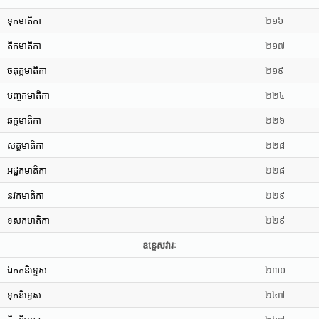
ទុកមាតិកា
២១៦
តិកមាតិកា
២១៧
ចតុក្កមាតិកា
២១៩
បញ្ចកមាតិកា
២២៤
ឆក្កមាតិកា
២២៦
សត្តមាតិកា
២២៨
អដ្ឋកមាតិកា
២២៨
នវកមាតិកា
២២៩
ទសកមាតិកា
២២៩
ឧន្ទេសវារៈ
ឯកកនិទ្ទេស
២៣០
ទុកនិទ្ទេស
២៤៧