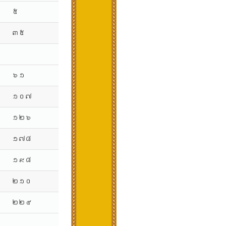
៥
៣៥
៦១
១០៧
១២៦
១៧៨
១៩៨
២១០
២២៤