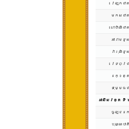
វេឡុកជា
មកសជាត
រោហិណីជា
អារាមទូ
វារុណិទ
វេទព្វជ
នក្ខត្ត
ទុម្មេធ
អាសឹសវគ្គ ទី
ចូឡជនក
បុណ្ណបាត