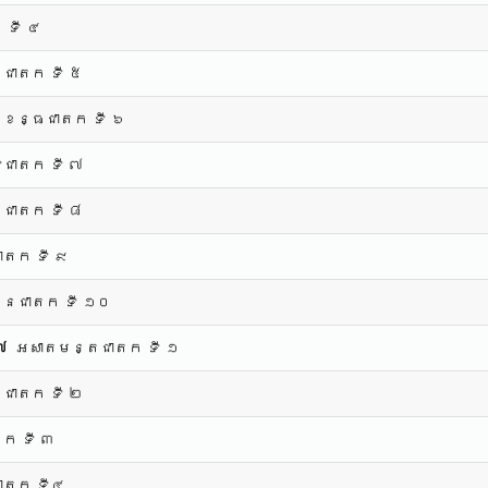
 ទី ៤
ធជាតក ទី ៥
ខន្ធជាតក ទី ៦
ទជាតក ទី ៧
ជាតក ទី ៨
ជាតក ទី ៩
នជាតក ទី ១០
 ៧
អសាតមន្តជាតក ទី ១
ជាតក ទី ២
ក ទី ៣
ជាតក ទី៤