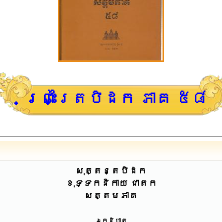
ព្រះត្រៃបិដក ភាគ ៥៨
សុត្តន្តបិដក
ខុទ្ទកនិកាយ ជាតក
សត្តមភាគ
ឯកនិបាត