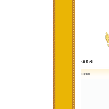
មាតិកា
ឈ្មោះ