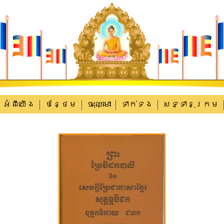
អំពីយើង
បន្ថែម
ចុះឈ្មោះ
ទាក់​ទង
សទ្ទានុក្រម