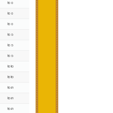
២០
២០
២០
២១
២១
២១
២២
២២
២៣
២៣
២៣