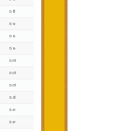
១៥
១៦
១៦
១៦
១៧
១៧
១៧
១៨
១៩
១៩