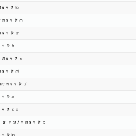
ជាតក ទី ២
យជាតក ទី ៣
ាតក ទី ៤
តក ទី ៥
ខជាតក ទី ៦
ាតក ទី ៧
សាលជាតក ទី ៨
ក ទី ៩
តក ទី ១០
ី ៤
កុលាវកជាតក ទី ១
ក ទី ២