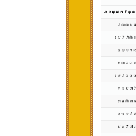
អបណ្ណកវគ្គ 
វណ្ណុបថ
សេរិវាណិ
ចុល្លកស
តណ្ឌុលន
ទេវធម្ម
កដ្ឋហារ
គាមណិជា
មឃទេវជ
សុខវិហា