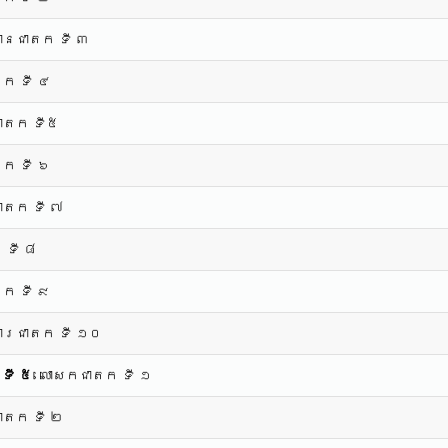
ានជាតក ទី ៣
ក ទី ៤
ាតក ទី៥
ក ទី ៦
ជាតក ទី ៧
 ទី ៨
ក ទី ៩
ារជាតក ទី ១០
 ទី ៥
លោសកជាតក ទី ១
ាតក ទី ២