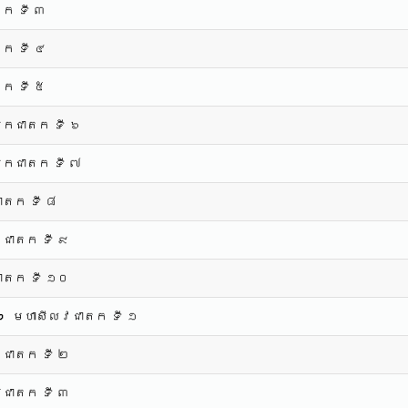
តក ទី ៣
ក ទី ៤
តក ទី ៥
សកជាតក ទី ៦
ូសកជាតក ទី ៧
ាតក ទី ៨
ជាតក ទី ៩
ជាតក ទី ១០
 ៦
មហាសីលវជាតក ទី ១
ជាតក ទី ២
ិជាតក ទី ៣