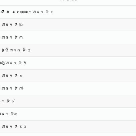
ទី ១
អបណ្ណកជាតក ទី ១
ជាតក ទី ២
ជជាតក ទី ៣
េដ្ឋិជាតក ទី ៤
ាឡិជាតក ទី ៥
ជាតក ទី ៦
ិជាតក ទី ៧
តក ទី ៨
ាតក ទី៩
រជាតក ទី ១០