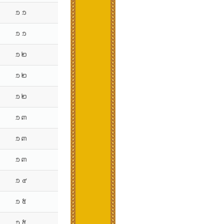
១១
១១
១២
១២
១២
១៣
១៣
១៣
១៤
១៥
១៥