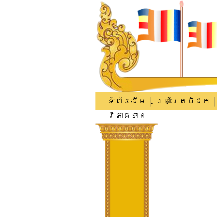
ទំព័រដើម
ព្រះត្រៃបិដក
វិភាគទាន