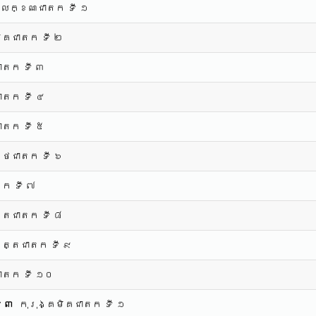
លក្ខណជាតក ទី ១
មិគជាតក ទី ២
ាតក ទី ៣
ាតក ទី ៤
ាតក ទី ៥
្ថជាតក ទី ៦
តក ទី ៧
តជាតក ទី ៨
ភត្តជាតក ទី ៩
ាតក ទី ១០
ី ៣
កុរុង្គមិគជាតក ទី ១