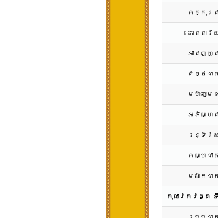
កុក្កុរ
ភោជាជានី
អាជញ្ញជ
តិត្ថជា
មហិឡាមុ
អភិណ្ហជ
នន្ទិវិ
កណ្ហជាត
មុណិកជា
កុលាវកវគ្គ ទ
នច្ចជាត