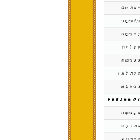
ផលជាតក
បញ្ចាវុ
កញ្ចនក្
វានរិន្
តយោធម្ម
ភេរិវាទ
សង្ខធម
ឥត្ថីវគ្គ ទី
អណ្ឌភូត
តក្កជាត
ទុរាជាន