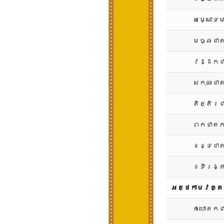
សម្មោទម
មច្ឆជាត
វដ្ដកជ
សកុណជាត
តិត្តិរ
ពកជាតក
នន្ទជាត
ខទិរង្គ
អត្ថកាមវគ្គ
កបោតកជ