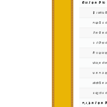
សីលវគ្គ ទី ២
និគ្រោធ
កណ្ឌិនជ
វាតមិគជ
ខរាទិយជ
តិបល្លត
មាលុតជា
មតកភត្
អាយាចិត
នឡបានជ
កុរុង្គវគ្គ ទ