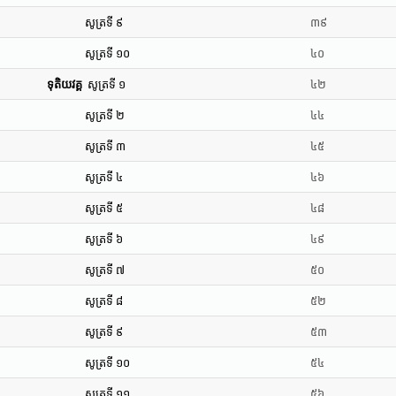
សូត្រទី ៩
៣៩
សូត្រទី ១០
៤០
ទុតិយវគ្គ
សូត្រទី ១
៤២
សូត្រទី ២
៤៤
សូត្រទី ៣
៤៥
សូត្រទី ៤
៤៦
សូត្រទី ៥
៤៨
សូត្រទី ៦
៤៩
សូត្រទី ៧
៥០
សូត្រទី ៨
៥២
សូត្រទី ៩
៥៣
សូត្រទី ១០
៥៤
សូត្រទី ១១
៥៦