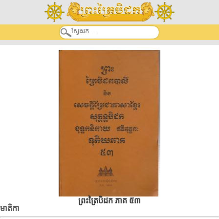
ព្រះត្រៃបិដក ភាគ ៥៣
មាតិកា