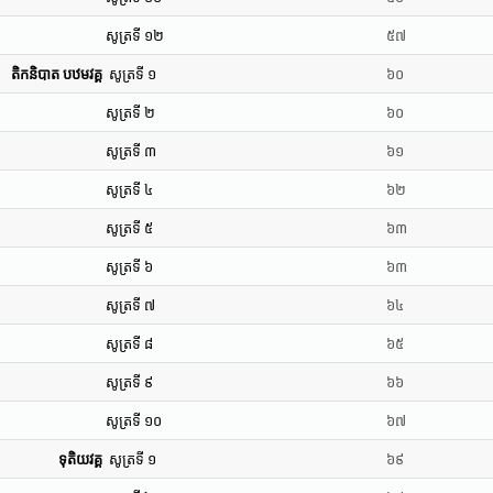
សូត្រទី ១២
៥៧
តិកនិបាត បឋមវគ្គ
សូត្រទី ១
៦០
សូត្រទី ២
៦០
សូត្រទី ៣
៦១
សូត្រទី ៤
៦២
សូត្រទី ៥
៦៣
សូត្រទី ៦
៦៣
សូត្រទី ៧
៦៤
សូត្រទី ៨
៦៥
សូត្រទី ៩
៦៦
សូត្រទី ១០
៦៧
ទុតិយវគ្គ
សូត្រទី ១
៦៩