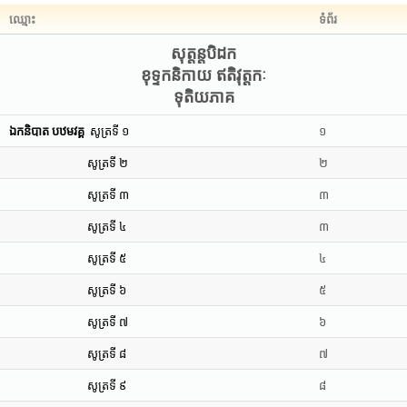
ឈ្មោះ
ទំព័រ
សុត្តន្តបិដក
ខុទ្ទកនិកាយ ឥតិវុត្តកៈ
ទុតិយភាគ
ឯកនិបាត បឋមវគ្គ
សូត្រទី ១
១
សូត្រទី ២
២
សូត្រទី ៣
៣
សូត្រទី ៤
៣
សូត្រទី ៥
៤
សូត្រទី ៦
៥
សូត្រទី ៧
៦
សូត្រទី ៨
៧
សូត្រទី ៩
៨