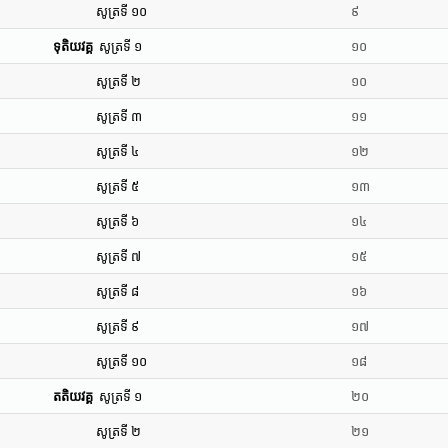
សូត្រទី ១០
៩
ទុតិយវគ្គ
សូត្រទី ១
១០
សូត្រទី ២
១០
សូត្រទី ៣
១១
សូត្រទី ៤
១២
សូត្រទី ៥
១៣
សូត្រទី ៦
១៤
សូត្រទី ៧
១៥
សូត្រទី ៨
១៦
សូត្រទី ៩
១៧
សូត្រទី ១០
១៨
តតិយវគ្គ
សូត្រទី ១
២០
សូត្រទី ២
២១