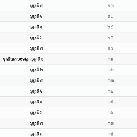
សូត្រទី ៣
២៣
សូត្រទី ៤
២៤
សូត្រទី ៥
២៥
សូត្រទី ៦
២៥
សូត្រទី ៧
២៧
ទុកនិបាត បឋមវគ្គ
សូត្រទី ១
៣១
សូត្រទី ២
៣២
សូត្រទី ៣
៣៣
សូត្រទី ៤
៣៤
សូត្រទី ៥
៣៥
សូត្រទី ៦
៣៦
សូត្រទី ៧
៣៧
សូត្រទី ៨
៣៨