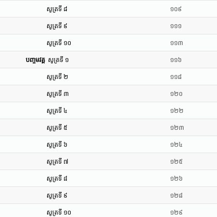
សូត្រទី ៨
១០៩
សូត្រទី ៩
១១១
សូត្រទី ១០
១១៣
បញ្ចមវគ្គ
សូត្រទី ១
១១៦
សូត្រទី ២
១១៨
សូត្រទី ៣
១២០
សូត្រទី ៤
១២២
សូត្រទី ៥
១២៣
សូត្រទី ៦
១២៤
សូត្រទី ៧
១២៥
សូត្រទី ៨
១២៦
សូត្រទី ៩
១២៨
សូត្រទី ១០
១២៩