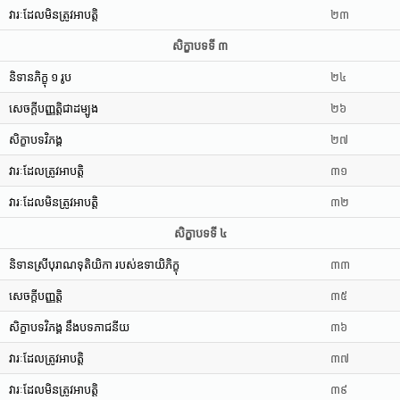
វារៈដែលមិនត្រូវអាបត្តិ
២៣
សិក្ខាបទទី ៣
និទានភិក្ខុ ១ រូប
២៤
សេចក្តីបញ្ញតិ្តជាដម្បូង
២៦
សិក្ខាបទវិភង្គ
២៧
វារៈដែលត្រូវអាបត្តិ
៣១
វារៈដែលមិនត្រូវអាបត្តិ
៣២
សិក្ខាបទទី ៤
និទានស្រីបុរាណទុតិយិកា របស់ឧទាយិភិក្ខុ
៣៣
សេចក្តីបញ្ញត្តិ
៣៥
សិក្ខាបទវិភង្គ នឹងបទភាជនីយ
៣៦
វារៈដែលត្រូវអាបត្តិ
៣៧
វារៈដែលមិនត្រូវអាបត្តិ
៣៩