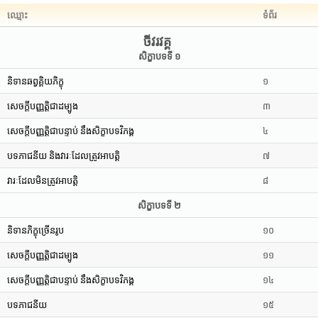
ឈ្មោះ
ទំព័រ
ចីវរវគ្គ
សិក្ខាបទទី ១
និទានឆព្វគ្គិយភិក្ខុ
១
សេចក្តីបញ្ញតិ្តជាដម្បូង
៣
សេចក្តីបញ្ញតិ្តជាបន្ទាប់ នឹងសិក្ខាបទវិភង្គ
៤
បទភាជនីយ និងវារៈដែលត្រូវអាបត្តិ
៧
វារៈដែលមិនត្រូវអាបត្តិ
៨
សិក្ខាបទទី ២
និទានភិក្ខុច្រើនរូប
១០
សេចក្តីបញ្ញតិ្តជាដម្បូង
១១
សេចក្តីបញ្ញតិ្តជាបន្ទាប់ នឹងសិក្ខាបទវិភង្គ
១៤
បទភាជនីយ
១៥