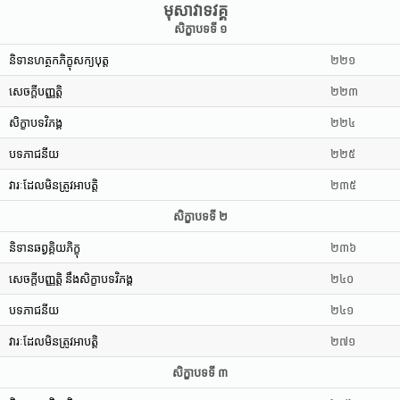
មុសាវាទវគ្គ
សិក្ខាបទទី ១
និទានហត្ថកភិក្ខុសក្យបុត្ត
២២១
សេចក្តីបញ្ញត្តិ
២២៣
សិក្ខាបទវិភង្គ
២២៤
បទភាជនីយ
២២៥
វារៈដែលមិនត្រូវអាបត្តិ
២៣៥
សិក្ខាបទទី ២
និទានឆព្វគ្គិយភិក្ខុ
២៣៦
សេចក្តីបញ្ញត្តិ នឹងសិក្ខាបទវិភង្គ
២៤០
បទភាជនីយ
២៤១
វារៈដែលមិនត្រូវអាបត្តិ
២៧១
សិក្ខាបទទី ៣