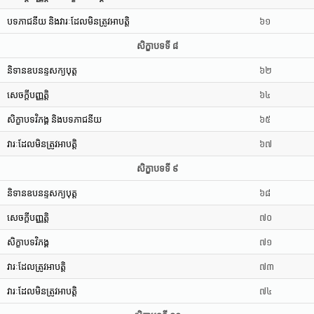
បទភាជនីយ និងវារៈដែលមិនត្រូវអាបត្តិ
៦១
សិក្ខាបទទី ៨
និទានឧបនន្ទសក្យបុត្ត
៦២
សេចក្តីបញ្ញត្តិ
៦៤
សិក្ខាបទវិភង្គ និងបទភាជនីយ
៦៥
វារៈដែលមិនត្រូវអាបត្តិ
៦៧
សិក្ខាបទទី ៩
និទានឧបនន្ទសក្យបុត្ត
៦៨
សេចក្តីបញ្ញត្តិ
៧០
សិក្ខាបទវិភង្គ
៧១
វារៈដែលត្រូវអាបត្តិ
៧៣
វារៈដែលមិនត្រូវអាបត្តិ
៧៤