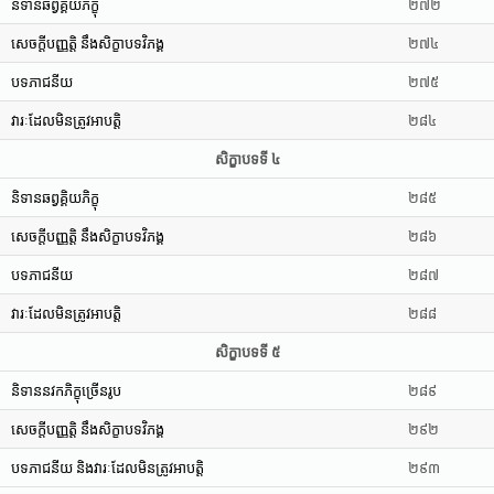
និទានឆព្វគ្គិយភិក្ខុ
២៧២
សេចក្តីបញ្ញត្តិ នឹងសិក្ខាបទវិភង្គ
២៧៤
បទភាជនីយ
២៧៥
វារៈដែលមិនត្រូវអាបត្តិ
២៨៤
សិក្ខាបទទី ៤
និទានឆព្វគ្គិយភិក្ខុ
២៨៥
សេចក្តីបញ្ញត្តិ នឹងសិក្ខាបទវិភង្គ
២៨៦
បទភាជនីយ
២៨៧
វារៈដែលមិនត្រូវអាបត្តិ
២៨៨
សិក្ខាបទទី ៥
និទាននវកភិក្ខុច្រើនរូប
២៨៩
សេចក្តីបញ្ញត្តិ នឹងសិក្ខាបទវិភង្គ
២៩២
បទភាជនីយ និងវារៈដែលមិនត្រូវអាបត្តិ
២៩៣