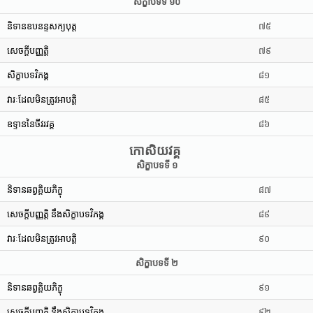
សិក្ខាបទទី ១០
និទានឧបនន្ទសក្យបុត្ត
៧៥
សេចក្តីបញ្ញត្តិ
៧៩
សិក្ខាបទវិភង្គ
៨១
វារៈដែលមិនត្រូវអាបត្តិ
៨៥
ឧទ្ទាននៃចីវរវគ្គ
៨៦
កោសិយវគ្គ
សិក្ខាបទទី ១
និទានឆព្វគ្គិយភិក្ខុ
៨៧
សេចក្តីបញ្ញត្តិ នឹងសិក្ខាបទវិភង្គ
៨៩
វារៈដែលមិនត្រូវអាបត្តិ
៩០
សិក្ខាបទទី ២
និទានឆព្វគ្គិយភិក្ខុ
៩១
សេចក្តីបញ្ញត្តិ នឹងសិក្ខាបទវិភង្គ
៩២