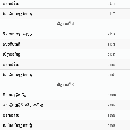
បទភាជនីយ
១២៣
វារៈដែលមិនត្រូវអាបត្តិ
១២៥
សិក្ខាបទទី ៨
និទានឧបនន្ទសក្យបុត្ត
១២៦
សេចក្តីបញ្ញត្តិ
១២៨
សិក្ខាបទវិភង្គ
១២៩
បទភាជនីយ
១៣១
វារៈដែលមិនត្រូវអាបត្តិ
១៣២
សិក្ខាបទទី ៩
និទានឆព្វគ្គិយភិក្ខុ
១៣៣
សេចក្តីបញ្ញត្តិ នឹងសិក្ខាបទវិភង្គ
១៣៤
បទភាជនីយ
១៣៥
វារៈដែលមិនត្រូវអាបត្តិ
១៣៨