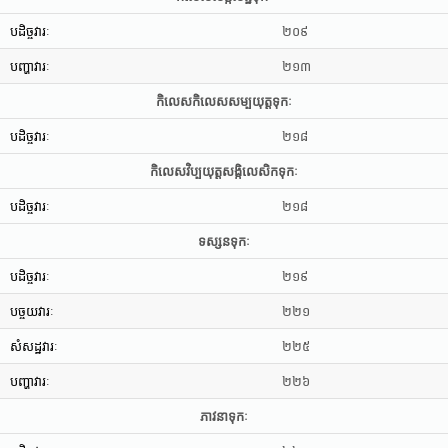
បដិច្ចវារៈ
២០៩
បញ្ហាវារៈ
២១៣
កិលេសកិលេសសម្បយុត្តទុកៈ
បដិច្ចវារៈ
២១៨
កិលេសវិប្បយុត្តសង្កិលេសិកទុកៈ
បដិច្ចវារៈ
២១៨
ទស្សនទុកៈ
បដិច្ចវារៈ
២១៩
បច្ចយវារៈ
២២១
សំសដ្ឋវារៈ
២២៥
បញ្ហាវារៈ
២២៦
ភាវនាទុកៈ