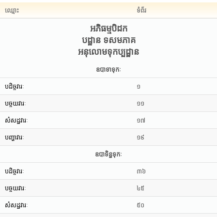
ឈ្មោះ
ទំព័រ
អភិធម្មបិដក
បដ្ឋាន ទសមភាគ
អនុលោមទុកប្បដ្ឋាន
ឧបាទាទុកៈ
បដិច្ចវារៈ
១
បច្ចយវារៈ
១១
សំសដ្ឋវារៈ
១៧
បញ្ហាវារៈ
១៩
ឧបាទិន្នទុកៈ
បដិច្ចវារៈ
៣៦
បច្ចយវារៈ
៤៥
សំសដ្ឋវារៈ
៥០