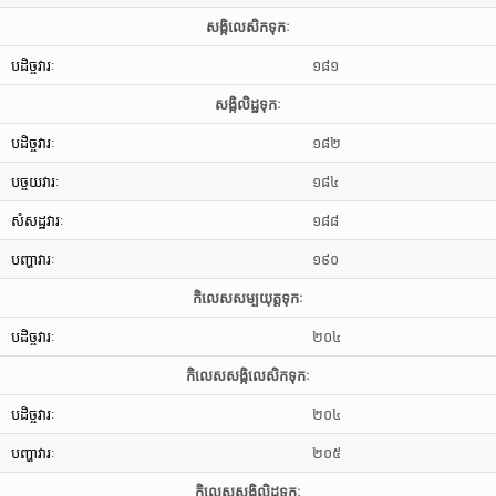
សង្កិលេសិកទុកៈ
បដិច្ចវារៈ
១៨១
សង្កិលិដ្ឋទុកៈ
បដិច្ចវារៈ
១៨២
បច្ចយវារៈ
១៨៤
សំសដ្ឋវារៈ
១៨៨
បញ្ហាវារៈ
១៩០
កិលេសសម្បយុត្តទុកៈ
បដិច្ចវារៈ
២០៤
កិលេសសង្កិលេសិកទុកៈ
បដិច្ចវារៈ
២០៤
បញ្ហាវារៈ
២០៥
កិលេសសង្កិលិដ្ឋទុកៈ