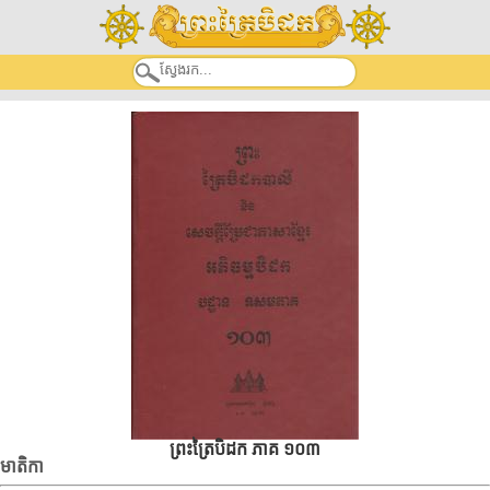
ព្រះត្រៃបិដក ភាគ ១០៣
មាតិកា