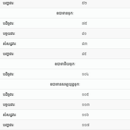
បញ្ហាវារៈ
៥២
ឧបាទានទុកៈ
បដិច្ចវារៈ
៧៥
បច្ចយវារៈ
៨១
សំសដ្ឋវារៈ
៨៣
បញ្ហាវារៈ
៨៥
ឧបាទានិយទុកៈ
បដិច្ចវារៈ
១០៤
ឧបាទានសម្បយុត្តទុកៈ
បដិច្ចវារៈ
១០៥
បច្ចយវារៈ
១១៣
សំសដ្ឋវារៈ
១១៦
បញ្ហាវារៈ
១១៧