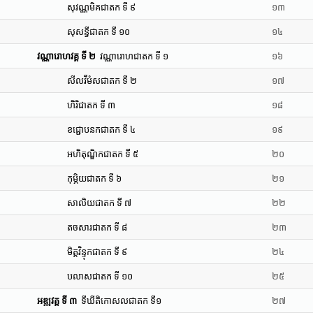
សុវណ្ណមិគជាតក ទី ៩
១៣
សុសន្ធីជាតក ទី ១០
១៤
វណ្ណារោហវគ្គ ទី ២
វណ្ណារោហជាតក ទី ១
១៦
សីលវីមំសជាតក ទី ២
១៧
ហិរិជាតក ទី ៣
១៨
ខជ្ជោបនកជាតក ទី ៤
១៩
អហិតុណ្ឌិកជាតក ទី ៥
២០
កុម្ភិយជាតក ទី ៦
២១
សាលិយជាតក ទី ៧
២២
តចសារជាតក ទី ៨
២៣
មិត្តវិន្ទុកជាតក ទី ៩
២៤
បលាសជាតក ទី ១០
២៥
អឌ្ឍវគ្គ ទី ៣
ទីឃីតិកោសលជាតក ទី១
២៧