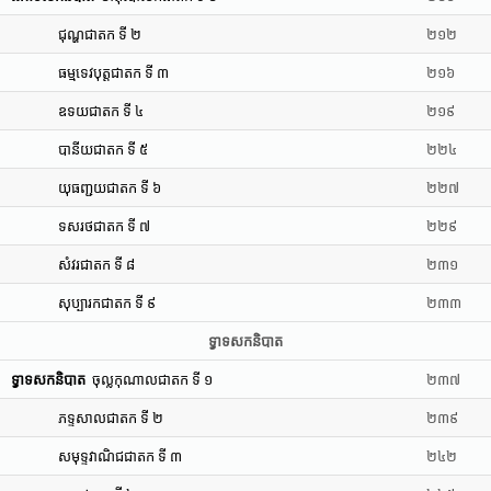
ជុណ្ហជាតក ទី ២
២១២
ធម្មទេវបុត្តជាតក ទី ៣
២១៦
ឧទយជាតក ទី ៤
២១៩
បានីយជាតក ទី ៥
២២៤
យុធញ្ជយជាតក ទី ៦
២២៧
ទសរថជាតក ទី ៧
២២៩
សំវរជាតក ទី ៨
២៣១
សុប្បារកជាតក ទី ៩
២៣៣
ទ្វាទសកនិបាត
ទ្វាទសកនិបាត
ចុល្លកុណាលជាតក ទី ១
២៣៧
ភទ្ទសាលជាតក ទី ២
២៣៩
សមុទ្ទវាណិជជាតក ទី ៣
២៤២