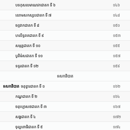
បទកុសលមាណវកជាតក ទី ៦
១៤៦
លោមសកស្សបជាតក ទី ៧
១៤៨
ចក្កវាកជាតក ទី ៨
១៥០
ហលិទ្ទរាគជាតក ទី ៩
១៥៣
សមុគ្គជាតក ទី ១០
១៥៥
បូតិមំសជាតក ទី ១១
១៥៧
ទទ្ទរជាតក ទី ១២
១៥៩
ទសកនិបាត
ទសកនិបាត
ចតុទ្វារជាតក ទី ១
១៦២
កណ្ហជាតក ទី ២
១៦៤
ចតុប្បោសថជាតក ទី ៣
១៦៧
សង្ខជាតក ទី ៤
១៧២
ចុល្លពោធិជាតក ទី ៥
១៧៤