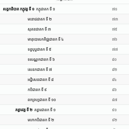
សត្តកនិបាត កក្កុវគ្គ ទី ១
កក្កុជាតក ទី ១
៧១
មនោជជាតក ទី ២
៧៣
សុតនជាតក ទី ៣
៧៥
មាតុបោសកគិជ្ឈជាតក ទី ៤
៧៦
ទព្វបុប្ផជាតក ទី ៥
៧៧
ទសណ្ណកជាតក ទី ៦
៨០
សេនកជាតក ទី ៧
៨២
អដ្ឋិសេនជាតក ទី ៨
៨៤
កបិជាតក ទី ៩
៨៦
ពកព្រហ្មជាតក ទី ១០
៨៧
គន្ធារវគ្គ ទី ២
គន្ធារជាតក ទី ១
៩១
មហាកបិជាតក ទី ២
៩២