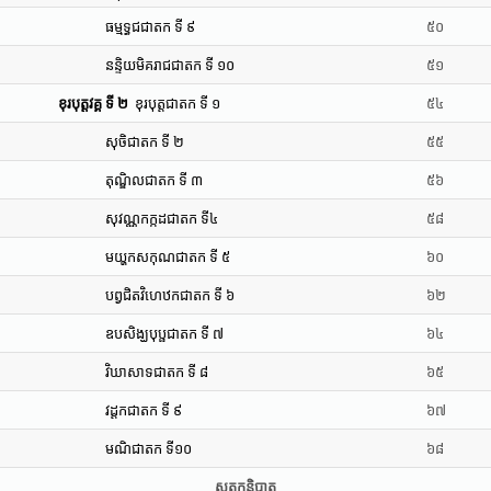
ធម្មទ្ធជជាតក ទី ៩
៥០
នន្ទិយមិគរាជជាតក ទី ១០
៥១
ខុរបុត្តវគ្គ ទី ២
ខុរបុត្តជាតក ទី ១
៥៤
សុចិជាតក ទី ២
៥៥
តុណ្ឌិលជាតក ទី ៣
៥៦
សុវណ្ណកក្កដជាតក ទី៤
៥៨
មយ្ហកសកុណជាតក ទី ៥
៦០
បព្វជិតវិហេឋកជាតក ទី ៦
៦២
ឧបសិង្ឃបុប្ផជាតក ទី ៧
៦៤
វិឃាសាទជាតក ទី ៨
៦៥
វដ្ដកជាតក ទី ៩
៦៧
មណិជាតក ទី១០
៦៨
សត្តកនិបាត