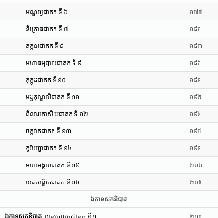
មណ្ឌព្យជាតក ទី ៦
១៧៧
និគ្រោធជាតក ទី ៧
១៨១
តក្កលជាតក ទី ៨
១៨៣
មហាធម្មបាលជាតក ទី ៩
១៨៦
កុក្កុដជាតក ទី ១០
១៨៩
មដ្ឋកុណ្ឌលិជាតក ទី ១១
១៩២
ពិលារកោសិយជាតក ទី ១២
១៩៤
ចក្កវាកជាតក ទី ១៣
១៩៧
ភូរិបញ្ហាជាតក ទី ១៤
១៩៩
មហាមង្គលជាតក ទី ១៥
២០២
ឃតបណ្ឌិតជាតក ទី ១៦
២០៥
ឯកាទសកនិបាត
ឯកាទសកនិបាត
មាតុបោសកជាតក ទី ១
២១០