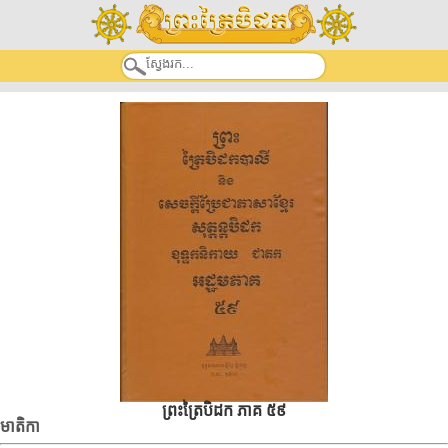
ព្រះត្រៃបិដក ភាគ ៥៩
មាតិកា