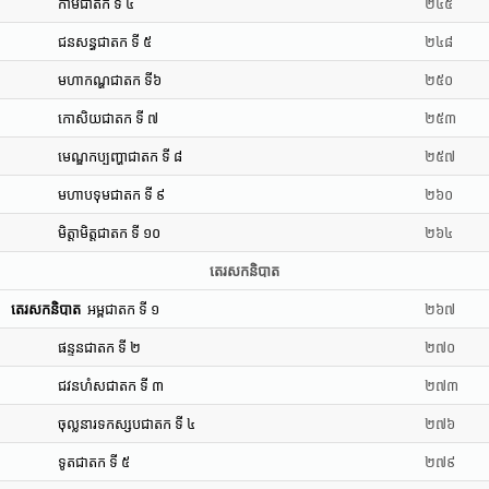
កាមជាតក ទី ៤
២៤៥
ជនសន្ធជាតក ទី ៥
២៤៨
មហាកណ្ហជាតក ទី៦
២៥០
កោសិយជាតក ទី ៧
២៥៣
មេណ្ឌកប្បញ្ហាជាតក ទី ៨
២៥៧
មហាបទុមជាតក ទី ៩
២៦០
មិត្តាមិត្តជាតក ទី ១០
២៦៤
តេរសកនិបាត
តេរសកនិបាត
អម្ពជាតក ទី ១
២៦៧
ផន្ទនជាតក ទី ២
២៧០
ជវនហំសជាតក ទី ៣
២៧៣
ចុល្លនារទកស្សបជាតក ទី ៤
២៧៦
ទូតជាតក ទី ៥
២៧៩