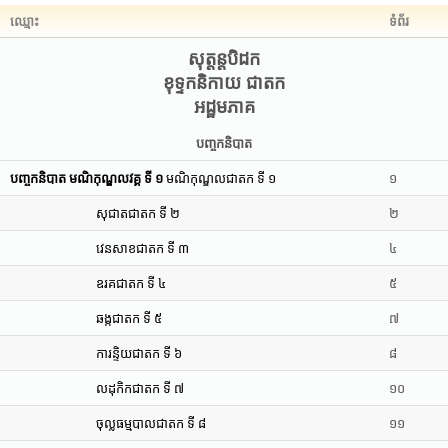
ឈ្មោះ
ទំព័រ
សុត្តន្តបិដក
ខុទ្ទកនិកាយ ជាតក
អដ្ឋមភាគ
បញ្ចកនិបាត
បញ្ចកនិបាត មណិកុណ្ឌលវគ្គ ទី ១
មណិកុណ្ឌលជាតក ទី ១
១
សុជាតជាតក ទី ២
២
វេនសាខជាតក ទី ៣
៤
ឧរគជាតក ទី ៤
៥
ឆង្កជាតក ទី ៥
៧
ការន្ទិយជាតក ទី ៦
៨
លដុកិកជាតក ទី ៧
១០
ចុល្លធម្មបាលជាតក ទី ៨
១១