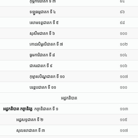
កុម្ភការជាតក ទី ៣
៩៤
ទឡ្ហធម្មជាតក ទី ៤
៩៦
សោមទត្តជាតក ទី ៥
៩៨
សុសីមជាតក ទី ៦
១០០
កោដសិម្ពលិជាតក ទី ៧
១០២
ធូមការិជាតក ទី ៨
១០៤
ជាគរជាតក ទី ៩
១០៦
កុម្មាសបិណ្ឌជាតក ទី ១០
១០៧
បរន្តបជាតក ទី ១១
១១០
អដ្ឋកនិបាត
អដ្ឋកនិបាត កច្ចានិវគ្គ
កច្ចានិជាតក ទី ១
១១៣
អដ្ឋសទ្ទជាតក ទី ២
១១៥
សុលសាជាតក ទី ៣
១១៧