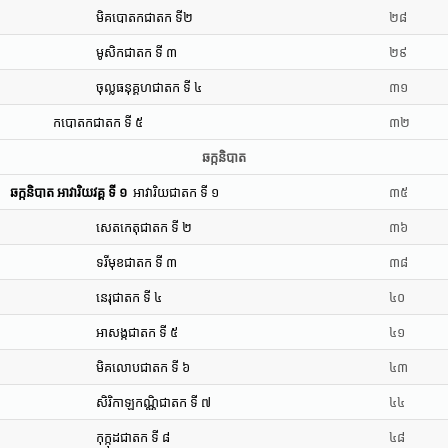
មិគបោតកជាតក ទី២
២៨
មូសិកជាតក ទី ៣
២៩
ចុល្លធនុគ្គហជាតក ទី ៤
៣១
កបោតកជាតក ទី ៥
៣២
ឆក្កនិបាត
ឆក្កនិបាត អាវារិយវគ្គ ទី ១
អាវារិយជាតក ទី ១
៣៥
សេតកេតុជាតក ទី ២
៣៦
ទរីមុខជាតក ទី ៣
៣៨
នេរុជាតក ទី ៤
៤០
អាសង្កជាតក ទី ៥
៤១
មិគលោបជាតក ទី ៦
៤៣
សិរិកាឡកណ្ណិជាតក ទី ៧
៤៤
កុក្កុដជាតក ទី ៨
៤៨