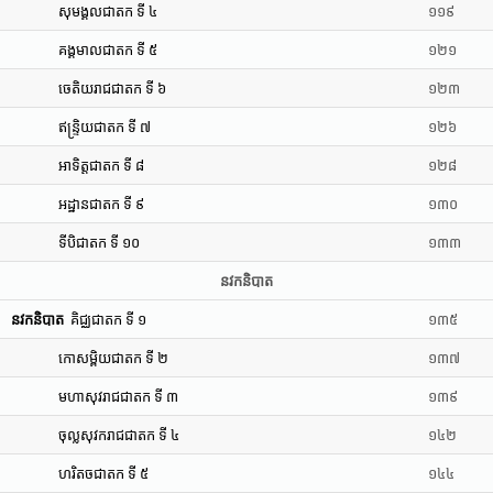
សុមង្គលជាតក ទី ៤
១១៩
គង្គមាលជាតក ទី ៥
១២១
ចេតិយរាជជាតក ទី ៦
១២៣
ឥន្រ្ទិយជាតក ទី ៧
១២៦
អាទិត្តជាតក ទី ៨
១២៨
អដ្ឋានជាតក ទី ៩
១៣០
ទីបិជាតក ទី ១០
១៣៣
នវកនិបាត
នវកនិបាត
គិជ្ឈជាតក ទី ១
១៣៥
កោសម្ពិយជាតក ទី ២
១៣៧
មហាសុវរាជជាតក ទី ៣
១៣៩
ចុល្លសុវករាជជាតក ទី ៤
១៤២
ហរិតចជាតក ទី ៥
១៤៤