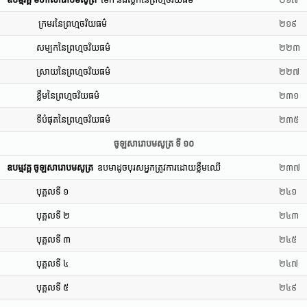
ក្រមរនៃព្រហ្មចរិយធម៌
២១៩
សម្បកនៃព្រហ្មចរិយធម៌
២២៣
ស្រាយនៃព្រហ្មចរិយធម៌
២២៧
ខ្លឹមនៃព្រហ្មចរិយធម៌
២៣១
ទីបំផុតនៃព្រហ្មចរិយធម៌
២៣៥
ចូឡសារោបមសូត្រ ទី ១០
ឧបម្មវគ្គ ចូឡសារោបមសូត្រ
ឧបមាដូចបុរសអ្នកត្រូវការដោយខ្លឹមឈើ
២៣៧
បុគ្គលទី ១
២៤១
បុគ្គលទី ២
២៤៣
បុគ្គលទី ៣
២៤៥
បុគ្គលទី ៤
២៤៧
បុគ្គលទី ៥
២៤៩