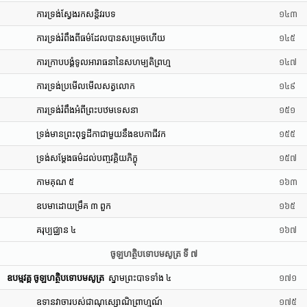
ការទ្រង់ស្វែងរកសន្តិវរបទ
១៤៣
ការទ្រង់រំពឹងពីធម៌ដែលបានសម្រេចហើយ
១៤៥
ការក្រាបបង្គំទូលអារាធនានៃសហម្បតិព្រហ្ម
១៤៧
ការទ្រង់ប្រមើលមើលសត្វលោក
១៤៩
ការទ្រង់រំពឹងអំពីព្រះបឋមទេសនា
១៥១
ទ្រង់មានព្រះពុទ្ធដីកាជាមួយនឹងឧបកាជីវក
១៥៥
ទ្រង់សម្តែងធម៌ដល់បញ្ចវគ្គិយភិក្ខុ
១៥៧
កាមគុណ ៥
១៦៣
ឧបមាដោយម្រឹគ ៣ ពួក
១៦៥
គរុប្បជ្ឈាន ៤
១៦៧
ចូឡហត្ថិបទោបមសូត្រ ទី ៧
ឧបម្មវគ្គ ចូឡហត្ថិបទោបមសូត្រ
ស្នាមព្រះបាទទាំង ៤
១៧១
ឧទានវាចារបស់ជាណុស្សោណិព្រាហ្មណ៍
១៧៥