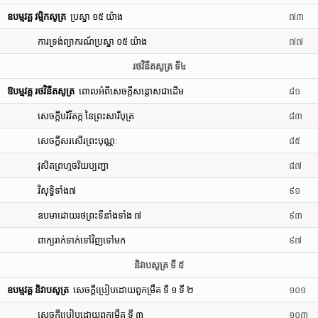
ឧបម្មវគ្គ វម្មិកសូត្រ
ប្រស្នា ១៥ យ៉ាង
៧៣
ការទ្រង់ព្យាករណ៍ប្រស្នា ១៥ យ៉ាង
៧៧
រថវិនីតសូត្រ ទី៤
ឱបម្មវគ្គ រថវិនីតសូត្រ
ពោលអំពីសេចក្តីសន្តោសជាដើម
៨១
សេចក្តីបរិវិតក្ក នៃព្រះសារីបុត្រ
៨៣
សេចក្តីសរសើរព្រះបុណ្ណៈ
៨៥
វុសិតព្រហ្មចរិយប្បញ្ហា
៨៧
វិសុទ្ធិទាំង៧
៩១
ឧបមាដោយរថព្រះទីនាំងទាំង ៧
៩៣
ពាក្យរាក់ទាក់ទៅវិញទៅមក
៩៧
និវាបសូត្រ ទី ៥
ឧបម្មវគ្គ និវាបសូត្រ
សេចក្តីប្រៀបដោយពួកម្រឹគ ទី ១ ទី ២
១០១
សេចក្តីប្រៀបដោយពួកម្រឹគ ទី ៣
១០៣