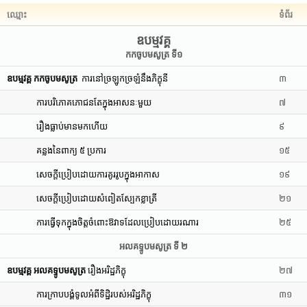
ឈ្មោះ
ទំព័រ
ឧបម្មវគ្គ
កកចូបមសូត្រ ទី១
ឧបម្មវគ្គ កកចូបមសូត្រ
ការនៅច្រឡូកច្រឡំនឹងភិក្ខុនី
៣
ការបរិភោគភោជនតែក្នុងអាសនៈមួយ
៧
រឿងធ្លាប់មានមកហើយ
៩
គន្លងនៃពាក្យ ៥ ប្រការ
១៥
សេចក្តីប្រៀបដោយការគូររូបក្នុងអាកាស
១៩
សេចក្តីប្រៀបដោយសំពៀតស្បែកខ្លាត្រី
២១
ការធ្វើទុកក្នុងចិត្តចំពោះឱវាទដែលប្រៀបដោយរណារ
២៥
អលគទ្ទូបមសូត្រ ទី ២
ឧបម្មវគ្គ អលគទ្ទូបមសូត្រ
រឿងអរិដ្ឋភិក្ខុ
២៧
ការក្រាបបង្គំទូលអំពីទិដ្ឋិរបស់អរិដ្ឋភិក្ខុ
៣១