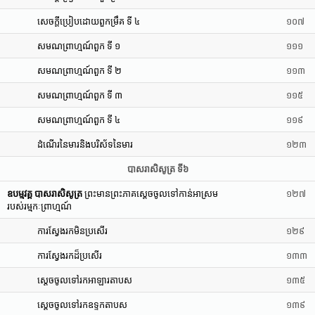
សេចក្តីប្រៀបដោយពួកម្រឹគ ទី ៤
១០៧
សមណព្រាហ្មណ៍ពួក ទី ១
១១១
សមណព្រាហ្មណ៍ពួក ទី ២
១១៣
សមណព្រាហ្មណ៍ពួក ទី ៣
១១៥
សមណព្រាហ្មណ៍ពួក ទី ៤
១១៩
ដំណើរនៃមារនិងបរិស័ទនៃមារ
១២៣
បាសរាសិសូត្រ ទី៦
ឧបម្មវគ្គ បាសរាសិសូត្រ
ព្រះមានព្រះភាគស្តេចចូលទៅកាន់អាស្រម
១២៧
របស់រម្មកៈព្រាហ្មណ៍
ការស្វែងរកមិនប្រសើរ
១២៩
ការស្វែងរកដ៏ប្រសើរ
១៣៣
ស្តេចចូលទៅរកអាឡារតាបស
១៣៥
ស្តេចចូលទៅរកឧទ្ទកតាបស
១៣៩