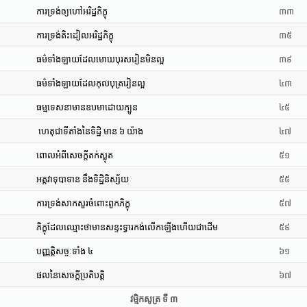
ការទ្រង់ឲ្យហៅអរិដ្ឋភិក្ខុ
៣៣
ការទ្រង់តិះដៀលអរិដ្ឋភិក្ខុ
៣៥
ធម៌ទាំងឡាយដែលមោឃបុរសរៀនមិនល្អ
៣៩
ធម៌ទាំងឡាយដែលកុលបុត្ររៀនល្អ
៤៣
ធម្មទេសនាមានឧបមាដោយក្បូន
៤៥
ហេតុជាទីតាំងនៃទិដ្ឋិ មាន ៦ យ៉ាង
៤៧
ពោលអំពីសេចក្តីតក់ស្លុត
៥១
អត្តវាទុបាទាន នឹងទិដ្ឋិនិស្ស័យ
៥៥
ការទ្រង់សាកសួរចំពោះពួកភិក្ខុ
៥៧
ភិក្ខុដែលឈ្មោះថាមានសន្ទះទ្វារកង់លើកឡើងហើយជាដើម
៥៩
បញ្ញត្តិសច្ចៈទាំង ៤
៦១
ផលនៃសេចក្តីប្រតិបត្តិ
៦៧
វម្មិកសូត្រ ទី ៣