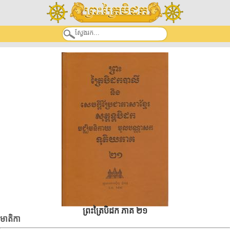
ព្រះត្រៃបិដក ភាគ ២១
មាតិកា