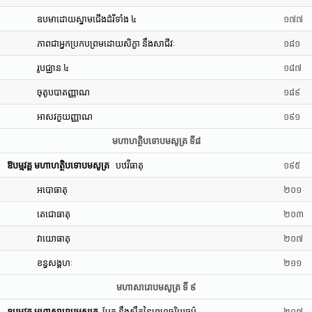
ឧបមាដោយស្នាមជើងដំរីទាំង ៤
១៧៧
ភាពជាអ្នកប្រកបព្រមដោយសិក្ខា នឹងសាជីវៈ
១៨១
រូបជ្ឈាន ៤
១៨៧
ចុតូបបាតញ្ញាណ
១៨៩
អាសវក្ខយញ្ញាណ
១៩១
មហាហត្ថិបទោបមសូត្រ ទី៨
ឱបម្មវគ្គ មហាហត្ថិបទោបមសូត្រ
បឋវីធាតុ
១៩៥
អបោធាតុ
២០១
តេជោធាតុ
២០៣
វាយោធាតុ
២០៧
ខន្ធសង្គហៈ
២១១
មហាសារោបមសូត្រ ទី ៩
ឧបម្មវគ្គ មហាសារោបមសូត្រ
មែក នឹងស្លឹកនៃព្រហ្មចរិយធម៌
២១៧