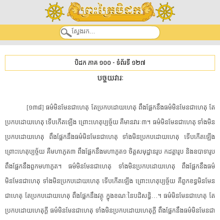
បិដក ភាគ ១០០
-
ទំព័រទី ១២៧
បច្ចយ​វារៈ
[១៣៨] ធម៌​មិនមែន​ជាហេតុ តែ​ប្រកបដោយ​ហេតុ ពឹងផ្អែក​នឹង​ធម៌​មិនមែន​ជាហេតុ តែ​
ប្រកបដោយ​ហេតុ ទើប​កើតឡើង ព្រោះ​ហេតុ​ប្ប​ច្ច័​យ គឺ​មាន​វារៈ៣។ ធម៌​មិនមែន​ជាហេតុ ទាំង​មិន​
ប្រកបដោយ​ហេតុ ពឹងផ្អែក​នឹង​ធម៌​មិនមែន​ជាហេតុ ទាំង​មិន​ប្រកបដោយ​ហេតុ ទើប​កើតឡើង
ព្រោះ​ហេតុ​ប្ប​ច្ច័​យ គឺ​មហាភូត៣ ពឹងផ្អែក​នឹង​មហាភូត១ ចិត្តសមុដ្ឋាន​រូប កដ​ត្តា​រូប និង​ឧបា​ទា​រូប
ពឹងផ្អែក​នឹង​ពួក​មហាភូត។ ធម៌​មិនមែន​ជាហេតុ ទាំង​មិន​ប្រកបដោយ​ហេតុ ពឹងផ្អែក​នឹង​ធម៌​
មិនមែន​ជាហេតុ ទាំង​មិន​ប្រកបដោយ​ហេតុ ទើប​កើតឡើង ព្រោះ​ហេតុ​ប្ប​ច្ច័​យ គឺ​ពួក​ខន្ធ​មិនមែន​
ជាហេតុ តែ​ប្រកបដោយ​ហេតុ ពឹងផ្អែក​នឹង​វត្ថុ ក្នុង​ខណៈ​នៃ​បដិសន្ធិ​…។ ធម៌​មិនមែន​ជាហេតុ តែ​
ប្រកបដោយ​ហេតុ​ក្តី ធម៌​មិនមែន​ជាហេតុ ទាំង​មិន​ប្រកបដោយ​ហេតុ​ក្តី ពឹងផ្អែក​នឹង​ធម៌​មិនមែន​ជា