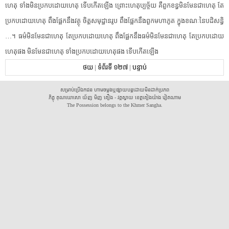
ហេតុ ទាំង​មិន​ប្រកបដោយ​ហេតុ ទើប​កើតឡើង ព្រោះ​ហេតុ​ប្ប​ច្ច័​យ គឺ​ពួក​ខន្ធ​មិនមែន​ជាហេតុ តែ​
ប្រកបដោយ​ហេតុ ពឹងផ្អែក​នឹង​វត្ថុ ចិត្តសមុដ្ឋាន​រូប ពឹងផ្អែក​នឹង​ពួក​មហាភូត ក្នុង​ខណៈ​នៃ​បដិសន្ធិ​
…។ ធម៌​មិនមែន​ជាហេតុ តែ​ប្រកបដោយ​ហេតុ ពឹងផ្អែក​នឹង​ធម៌​មិនមែន​ជាហេតុ តែ​ប្រកបដោយ​
ហេតុ​ផង មិនមែន​ជាហេតុ ទាំង​ប្រកបដោយ​ហេតុ​ផង ទើប​កើតឡើង
ថយ
|
ទំព័រទី ១២៧
|
បន្ទាប់
សម្រាប់ប្រើឯកជន ហាមចម្លងឬផ្សាយបន្តដោយមិនដាក់ប្រភព
ភិក្ខុ គុណឃោសោ យ័ញ មិញ គឿង - វត្តស្វាយ ខេត្តគៀងយ៉ាង វៀតណាម
The Possession belongs to the Khmer Sangha.