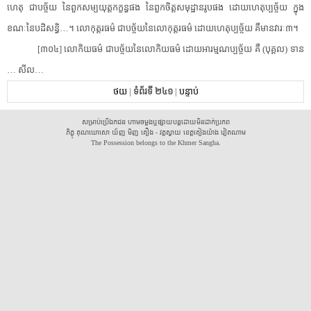
ហេតុ ជា​បច្ច័យ នៃ​ពួក​សម្បយុត្ត​កក្ខន្ធ​ផង នៃ​ពួក​ចិត្តសមុដ្ឋាន​រូប​ផង ដោយហេតុ​ប្ប​ច្ច័​យ ក្នុង​
ខណៈ​នៃ​បដិសន្ធិ​…។ លោកុត្តរធម៌ ជា​បច្ច័យ​នៃ​លោកុត្តរធម៌ ដោយហេតុ​ប្ប​ច្ច័​យ គឺ​មាន​វារៈ៣។
[៣០៤] លោកិយ​ធម៌ ជា​បច្ច័យ​នៃ​លោកិយ​ធម៌ ដោយ​អារម្មណ​ប្ប​ច្ច័​យ គឺ (បុគ្គល) ទាន​
… សីល​…
ថយ
|
ទំព័រទី ២៤១
|
បន្ទាប់
សម្រាប់ប្រើឯកជន ហាមចម្លងឬផ្សាយបន្តដោយមិនដាក់ប្រភព
ភិក្ខុ គុណឃោសោ យ័ញ មិញ គឿង - វត្តស្វាយ ខេត្តគៀងយ៉ាង វៀតណាម
The Possession belongs to the Khmer Sangha.