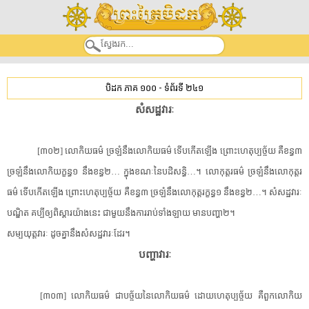
បិដក ភាគ ១០០
-
ទំព័រទី ២៤១
សំសដ្ឋ​វារៈ
[៣០២] លោកិយ​ធម៌ ច្រឡំ​នឹង​លោកិយ​ធម៌ ទើប​កើតឡើង ព្រោះ​ហេតុ​ប្ប​ច្ច័​យ គឺ​ខន្ធ៣
ច្រឡំ​នឹង​លោ​កិ​យក្ខ​ន្ធ១ នឹង​ខន្ធ២… ក្នុង​ខណៈ​នៃ​បដិសន្ធិ​…។ លោកុត្តរធម៌ ច្រឡំ​នឹង​លោកុត្តរ
ធម៌ ទើប​កើតឡើង ព្រោះ​ហេតុ​ប្ប​ច្ច័​យ គឺ​ខន្ធ៣ ច្រឡំ​នឹង​លោ​កុត្ត​រក្ខ​ន្ធ១ នឹង​ខន្ធ២…។ សំសដ្ឋ​វារៈ
បណ្ឌិត គប្បី​ឲ្យ​ពិស្តារ​យ៉ាងនេះ ជាមួយនឹង​ការរាប់​ទាំងឡាយ មាន​បញ្ហា២។
សម្បយុត្ត​វារៈ ដូចគ្នានឹង​សំសដ្ឋ​វារៈ​ដែរ។
បញ្ហា​វារៈ
[៣០៣] លោកិយ​ធម៌ ជា​បច្ច័យ​នៃ​លោកិយ​ធម៌ ដោយហេតុ​ប្ប​ច្ច័​យ គឺ​ពួក​លោកិយ​