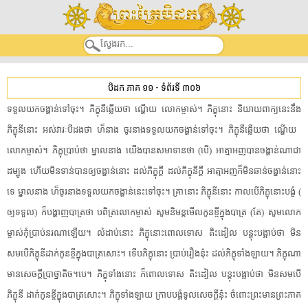
បិដក ភាគ ១១
-
ទំព័រទី ៣០៦
ទទួលយក​ចង្ហាន់​ទៅចុះ​។​ ​ភិក្ខុនី​ឆ្លើយ​ថា​ ​ណ្ហើយ​ ​លោកម្ចាស់​។​ ​ភិក្ខុ​នោះ​ ​និយាយ​ពាក្យ​នេះ​នឹង​
ភិក្ខុនី​នោះ​ ​អស់​វារៈ​បីដង​ថា​ ​ហ៏​នាង​ ​ចូរ​នាង​ទទួលយក​ចង្ហាន់​ទៅចុះ​។​ ​ភិក្ខុនី​ឆ្លើយ​ថា​ ​ណ្ហើយ​ ​
លោកម្ចាស់​។​ ​ភិក្ខុ​ប្រាប់​ថា​ ​ម្នាលនាង​ ​យើង​បាន​សមាទាន​ថា​ ​(​បើ​)​ ​អាត្មាអញ​បាន​ចង្ហាន់​ណា​ជា​
ដម្បូង​ ​ហើយ​មិនទាន់​បាន​ឲ្យ​ចង្ហាន់​នោះ​ ​ដល់​ភិក្ខុ​ក្តី​ ​ដល់​ភិក្ខុនី​ក្តី​ ​អាត្មាអញ​ក៏​មិន​ឆាន់ចង្ហាន់​នោះ​
ទេ​ ​ម្នាលនាង​ ​ហ៏​ចូរ​នាង​ទទួលយក​ចង្ហាន់​នេះ​ទៅចុះ​។​ ​គ្រានោះ​ ​ភិក្ខុនី​នោះ​ ​កាលបើ​ភិក្ខុ​នោះ​បង្ខំ​ ​(​
ឲ្យ​ទទួល​)​ ​ក៏​បង្ហាញ​បាត្រ​ថា​ ​បពិត្រ​លោកម្ចាស់​ ​សូម​និមន្ត​មើលកូន​ខ្ចី​ក្នុង​បាត្រ​ ​(​តែ​)​ ​សូម​លោក
ម្ចាស់​កុំ​ប្រាប់​នរណា​ឡើយ​។​ ​លំដាប់នោះ​ ​ភិក្ខុ​នោះ​ពោលទោស​ ​តិះដៀល​ ​បន្តុះ​បង្អាប់​ថា​ ​មិន
សមបើ​ភិក្ខុនី​ដាក់​កូនខ្ចី​ក្នុង​បាត្រ​សោះ​។​ ​ទើប​ភិក្ខុ​នោះ​ ​ប្រាប់​រឿង​នុ៎ះ​ ​ដល់​ភិក្ខុ​ទាំងឡាយ​។​ ​ភិក្ខុ​ណា​
​មាន​សេចក្តី​ប្រាថ្នា​តិច​។​បេ​។​ ​ភិក្ខុ​ទាំងនោះ​ ​ក៏​ពោលទោស​ ​តិះដៀល​ ​បន្តុះ​បង្អាប់​ថា​ ​មិនសមបើ​
ភិក្ខុនី​ ​ដាក់​កូនខ្ចី​ក្នុង​បាត្រ​សោះ​។​ ​ភិក្ខុ​ទាំងឡាយ​ ​ក្រាបបង្គំទូល​សេចក្តី​នុ៎ះ​ ​ចំពោះ​ព្រះមានព្រះភាគ​