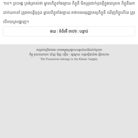
។​បេ​។​ ​ព្រះអង្គ​ ​ទ្រង់​ត្រាស់​ថា​ ​ម្នាល​ភិក្ខុ​ទាំងឡាយ​ ​ភិក្ខុនី​ ​មិន​ត្រូវ​ដាក់​កូនខ្ចី​ក្នុង​បាត្រ​ទេ​ ​ភិក្ខុនី​ណា​
ដាក់​យក​ទៅ​ ​ត្រូវអាបត្តិ​ទុក្កដ​ ​ម្នាល​ភិក្ខុ​ទាំងឡាយ​ ​តថាគត​អនុញ្ញាត​ឲ្យ​ភិក្ខុនី​ ​ឃើញ​ភិក្ខុ​ហើយ​ ​ត្រូវ​
បើក​បាត្រ​បង្ហាញ​។​
ថយ
|
ទំព័រទី ៣០៦
|
បន្ទាប់
សម្រាប់ប្រើឯកជន ហាមចម្លងឬផ្សាយបន្តដោយមិនដាក់ប្រភព
ភិក្ខុ គុណឃោសោ យ័ញ មិញ គឿង - វត្តស្វាយ ខេត្តគៀងយ៉ាង វៀតណាម
The Possession belongs to the Khmer Sangha.