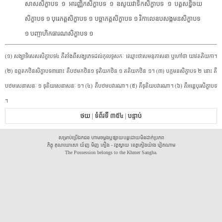
សាស​សិក្ខាបទ​ ​១​ ​អារញ្ញិក​សិក្ខាបទ​ ​១​ ​ឧសូយ​វា​ទិ​ក​សិក្ខាបទ​ ​១​ ​បត្ដ​សន្និ​ចយ​
សិក្ខាបទ​ ​១​ ​បុ​រេ​ភ​ត្ដ​សិក្ខាបទ​ ​១​ ​បច្ឆា​ភ​ត្ដ​សិក្ខាបទ​ ​១​ ​វិ​កាលេ​ឧប​សង្ក​មន​សិក្ខាបទ​ ​
១​ ​បញ្ចា​ហិ​ក​ធារ​ណ​សិក្ខាបទ​ ​១​ ​
​(​១​)​ ​សង្ឃាទិសេស​សិក្ខាបទ៤​ ​គឺ​តាំងពី​សង្ឃភេទ​ដល់​កុល​ទូសកៈ​ ​ឈ្មោះ​ថា​សម​នុ​ភាស​នា​ ​ឬហៅ​ថា​ ​យាវ​តតិយ​កា​។​
​(​២​)​ ​ឧព្ភ​ត​កឋិន​សិក្ខាបទ៣នោះ​ ​គឺ​បឋម​កឋិន១​ ​ទុតិយ​កឋិន​ ​១​ ​តតិយ​កឋិន​ ​១​។​ ​(​៣​)​ ​បក្ក​មន​សិក្ខាបទ​ ​២​ ​នោះ​ ​គឺ​
បឋម​សេនាសនៈ​ ​១​ ​ទុតិយ​សេនាសនៈ​ ​១​។​ ​(​៤​)​ ​គឺ​បឋម​បវារណា​។​ ​(​៥​)​ ​គឺ​ទុតិយ​បវារណា​។​ ​(​៦​)​ ​គឺ​អន្ដេ​បុរ​សិក្ខាបទ​
។​
ថយ
|
ទំព័រទី ៣៥៤
|
បន្ទាប់
សម្រាប់ប្រើឯកជន ហាមចម្លងឬផ្សាយបន្តដោយមិនដាក់ប្រភព
ភិក្ខុ គុណឃោសោ យ័ញ មិញ គឿង - វត្តស្វាយ ខេត្តគៀងយ៉ាង វៀតណាម
The Possession belongs to the Khmer Sangha.