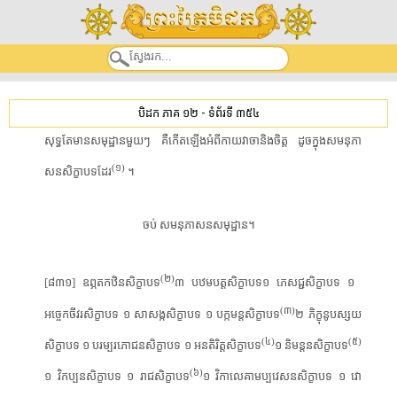
បិដក ភាគ ១២
-
ទំព័រទី ៣៥៤
សុទ្ធតែ​មាន​សមុដ្ឋាន​មួយ​ៗ​ ​គឺ​កើតឡើង​អំពី​កាយវាចា​និង​ចិត្ដ​ ​ដូច​ក្នុង​សម​នុ​ភា​
​(​១​)
សន​សិក្ខាបទ​ដែរ
​ ​។​ ​
​ចប់​ ​សម​នុ​ភា​សន​សមុដ្ឋាន​។​
​(​២​)
​[​៨៣១​]​ ​ឧព្ភ​ត​កឋិន​សិក្ខាបទ
​៣​ ​បឋម​បត្ដ​សិក្ខាបទ១​ ​ភេសជ្ជ​សិក្ខាបទ​ ​១​ ​
​(​៣​)​
អច្ចេកចីវរ​សិក្ខាបទ​ ​១​ ​សា​សង្ក​សិក្ខាបទ​ ​១​ ​បក្ក​មន្ដ​សិក្ខាបទ
២​ ​ភិ​ក្ខុនូ​បស្សយ​
​(​៤​)​
(​៥​)​
សិក្ខាបទ​ ​១​ ​បរម្បរ​ភោជន​សិក្ខាបទ​ ​១​ ​អន​តិ​រិត្ដ​សិក្ខាបទ
១​ ​និ​មន្ដ​ន​សិក្ខាបទ​
(​៦​)​
១​ ​វិ​ក​ប្ប​ន​សិក្ខាបទ​ ​១​ ​រាជ​សិក្ខាបទ​
១​ ​វិ​កាលេ​គាម​ប្ប​វេ​សន​សិក្ខាបទ​ ​១​ ​វោ​