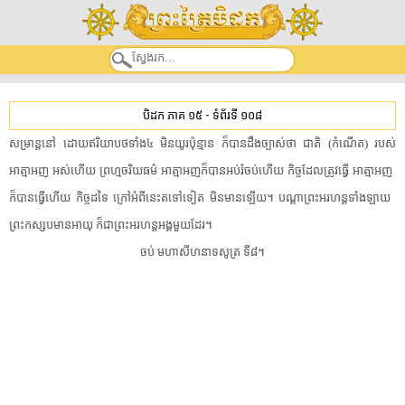
បិដក ភាគ ១៥
-
ទំព័រទី ១០៨
សម្រាន្ត​នៅ​ ​ដោយ​ឥរិយាបថ​ទាំង៤​ ​មិនយូរ​ប៉ុន្មាន​ ​ក៏បាន​ដឹង​ច្បាស់​ថា​ ​ជាតិ​ ​(​កំណើត​)​ ​របស់​
អាត្មាអញ​ ​អស់ហើយ​ ​ព្រហ្មចរិយ​ធម៌​ ​អាត្មាអញ​ក៏បាន​អប់រំ​ចប់ហើយ​ ​កិច្ច​ដែល​ត្រូវ​ធ្វើ​ ​អាត្មាអញ​ ​
ក៏បាន​ធ្វើ​ហើយ​ ​កិច្ច​ដទៃ​ ​ក្រៅអំពី​នេះ​តទៅទៀត​ ​មិន​មាន​ឡើយ​។​ ​បណ្តា​ព្រះអរហន្ត​ទាំងឡាយ​ ​
ព្រះ​កស្សប​មាន​អាយុ​ ​ក៏​ជា​ព្រះអរហន្ត​អង្គ​មួយ​ដែរ​។​
​ចប់​ ​មហា​សីហនាទ​សូត្រ​ ​ទី៨​។​