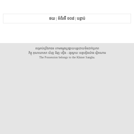
ថយ
|
ទំព័រទី ១០៨
|
បន្ទាប់
សម្រាប់ប្រើឯកជន ហាមចម្លងឬផ្សាយបន្តដោយមិនដាក់ប្រភព
ភិក្ខុ គុណឃោសោ យ័ញ មិញ គឿង - វត្តស្វាយ ខេត្តគៀងយ៉ាង វៀតណាម
The Possession belongs to the Khmer Sangha.