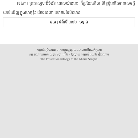
[​១៤៣​]​ ​ព្រះ​កស្សបៈ​ដ៏​ចំរើន​ ​ពោល​យ៉ាងនេះ​ ​ក៏​គួរ​ដែរ​ហើយ​ ​ប៉ុន្តែ​ខ្ញុំ​នៅតែ​មាន​សេចក្តី​
យល់ឃើញ​ ​ក្នុង​ហេតុ​នុ៎ះ​ ​យ៉ាងនេះ​ថា​ ​លោក​ដទៃ​មិន​មាន​ ​
ថយ
|
ទំព័រទី ៣១៦
|
បន្ទាប់
សម្រាប់ប្រើឯកជន ហាមចម្លងឬផ្សាយបន្តដោយមិនដាក់ប្រភព
ភិក្ខុ គុណឃោសោ យ័ញ មិញ គឿង - វត្តស្វាយ ខេត្តគៀងយ៉ាង វៀតណាម
The Possession belongs to the Khmer Sangha.