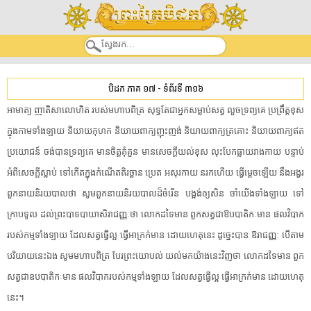
បិដក ភាគ ១៧
-
ទំព័រទី ៣១៦
អាមាត្យ​ ​ញាតិសាលោហិត​ ​របស់​មហា​បពិត្រ​ ​សុទ្ធតែ​ជា​អ្នកសម្លាប់​សត្វ​ ​លួច​ទ្រព្យ​គេ​ ​ប្រព្រឹត្ត​ខុស​
ក្នុង​កាម​ទាំងឡាយ​ ​និយាយ​កុហក​ ​និយាយ​ពាក្យ​ញុះញង់​ ​និយាយ​ពាក្យ​ត្រ​គោះ​ ​និយាយ​ពាក្យ​ឥត
ប្រយោជន៍​ ​ចង់បាន​ទ្រព្យ​គេ​ ​មានចិត្ត​គុំគួន​ ​មាន​សេចក្តី​យល់​ខុស​ ​លុះ​បែកធ្លាយ​រាងកាយ​ ​បន្ទាប់​
អំពី​សេចក្តី​ស្លាប់​ ​ទៅ​កើត​ក្នុង​កំណើត​តិរច្ឆាន​ ​ប្រេត​ ​អសុរកាយ​ ​នរក​ហើយ​ ​ធ្វើ​ម្ដេច​ឡើយ​ ​នឹង​អង្វរ​
ពួក​នាយ​និរយបាល​ថា​ ​សូម​ពួក​នាយ​និរយបាល​ដ៏​ចំរើន​ ​បង្អង់​ឲ្យ​សិន​ ​ចាំ​យើង​ទាំងឡាយ​ ​ទៅ​
ក្រាបទូល​ ​ដល់​ព្រះបាទ​បា​យា​សិរា​ជញ្ញៈ​ថា​ ​លោក​ដទៃ​មាន​ ​ពួក​សត្វ​ជា​ឱប​បា​តិកៈ​មាន​ ​ផលវិបាក​
របស់​កម្ម​ទាំងឡាយ​ ​ដែល​សត្វ​ធ្វើល្អ​ ​ធ្វើ​អាក្រក់​មាន​ ​ដោយហេតុនេះ​ ​ដូច្នេះ​បាន​ ​ឱ​រា​ជញ្ញៈ​ ​បើ​តាម​
បរិយាយ​នេះឯង​ ​សូម​មហា​បពិត្រ​ ​បែរ​ព្រះ​យោបល់​ ​យល់​មក​យ៉ាងនេះ​វិញ​ថា​ ​លោក​ដទៃ​មាន​ ​ពួក​
សត្វ​ជា​ឧបបាតិកៈ​មាន​ ​ផលវិបាក​របស់​កម្ម​ទាំងឡាយ​ ​ដែល​សត្វ​ធ្វើល្អ​ ​ធ្វើ​អាក្រក់​មាន​ ​ដោយហេតុ
នេះ​។​