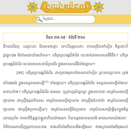
បិដក ភាគ ១៨
-
ទំព័រទី ២១០
នឹកដល់​វិតក្កៈ​ ​ឈ្មោះ​នេះ​ ​មិន​មាន​ចន្លោះ​ ​ទោះបី​បុគ្គល​នោះ​ ​ទាយ​ច្រើន​ទៅទៀត​ ​ចិត្ត​នោះ​ក៏​
ដូច្នោះឯង​ ​មិនមែន​ជា​យ៉ាង​ដទៃ​ទេ​។​ ​បពិត្រ​ព្រះអង្គ​ដ៏​ចំរើន​ ​នេះ​ចាត់ជា​អា​ទេ​សន​វិធី​ទី៤​។​ ​បពិត្រ​
ព្រះអង្គ​ដ៏​ចំរើន​ ​នេះ​ជា​អាទេស​នា​ដ៏​ប្រសើរ​ ​ក្នុង​អា​ទេ​សន​វិធី​ទាំងឡាយ​។​
[​៧៩​]​ ​បពិត្រ​ព្រះអង្គ​ដ៏​ចំរើន​ ​ពាក្យ​ខាងមុខ​នៅ​មានត​ទៅទៀត​ ​ព្រះមានព្រះភាគ​ ​ទ្រង់​
(​១​)
សំដែងធម៌​ ​ក្នុង​ទស្សន​សមាបត្តិ​
​ ​ទាំងឡាយ​។​ ​បពិត្រ​ព្រះអង្គ​ដ៏​ចំរើន​ ​ទស្សន​សមាបត្តិ​ទាំងនេះ​
មាន៤យ៉ាង​។​ ​បពិត្រ​ព្រះអង្គ​ដ៏​ចំរើន​ ​សមណៈ​ ​ឬ​ព្រាហ្មណ៍​ពួក​ខ្លះ​ ​ក្នុង​លោក​នេះ​ ​អាស្រ័យ​សេចក្តី​
ព្យាយាម​ ​ជា​គ្រឿង​ដុត​កិលេស​ ​អាស្រ័យ​សេចក្តី​ព្យាយាម​ ​ជា​គ្រឿង​ដំ​កល់​មំា​ ​អាស្រ័យ​សេចក្តី​
ព្យាយាម​ ​ជា​គ្រឿង​ប្រក​បរឿយៗ​ ​អាស្រ័យ​សេចក្តី​មិន​ប្រមាទ​ ​អាស្រ័យ​សេចក្តី​ធ្វើ​ទុក​ក្នុងចិត្ត​
ដោយ​ប្រពៃ​ ​កាលបើ​ចិត្ត​ខ្ជាប់ខ្ជួន​ហើយ​យ៉ាងណា​ ​ក៏បាន​នូវ​ចេ​តោស​មា​ធិ​ ​មាន​សភាព​យ៉ាងនោះ​ ​
ក៏​ពិចារណា​ឃើញ​នូវ​កាយ​នេះឯង​ ​ខាងលើ​តាំងពី​បាទ​ជើង​ឡើង​មក​ ​ខាងក្រោម​តាំងពី​ចុង​សក់​