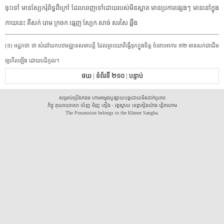
ចុះទៅ​ ​មាន​ស្បែក​រុំ​ព័ទ្ធ​ពីក្រៅ​ ​ដែល​ពេញ​ទៅ​ដោយ​របស់​មិន​ស្អាត​ ​មាន​ប្រការ​ផ្សេង​ៗ​ ​មាននៅ​ក្នុង​
កាយ​នេះ​ ​គឺ​សក់​ ​រោម​ ​ក្រចក​ ​ធ្មេញ​ ​ស្បែក​ ​សាច់​ ​សរសៃ​ ​ឆ្អឹង​
​(​១​)​ ​អដ្ឋកថា​ ​ថា​ ​សំដៅយក​បឋមជ្ឈាន​សមាបត្តិ​ ​ដែល​ព្រះ​យោគី​ធ្វើ​ទុក​ក្នុងចិត្ត​ ​ចំពោះ​អាការ​ ​៣២​ ​មាន​សក់​ជាដើម​
ឲ្យ​កើតឡើង​ ​ដោយ​បដិកូល​។​
ថយ
|
ទំព័រទី ២១០
|
បន្ទាប់
សម្រាប់ប្រើឯកជន ហាមចម្លងឬផ្សាយបន្តដោយមិនដាក់ប្រភព
ភិក្ខុ គុណឃោសោ យ័ញ មិញ គឿង - វត្តស្វាយ ខេត្តគៀងយ៉ាង វៀតណាម
The Possession belongs to the Khmer Sangha.