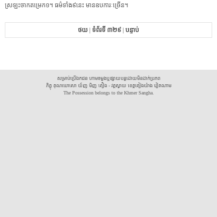
ស្រឡះ​ចាក​តម្រេក១​។​ ​ធម៌​ទាំង៩នេះ​ ​មាន​ឧបការៈ​ច្រើន​។​
ថយ
|
ទំព័រទី ៣២៩
|
បន្ទាប់
សម្រាប់ប្រើឯកជន ហាមចម្លងឬផ្សាយបន្តដោយមិនដាក់ប្រភព
ភិក្ខុ គុណឃោសោ យ័ញ មិញ គឿង - វត្តស្វាយ ខេត្តគៀងយ៉ាង វៀតណាម
The Possession belongs to the Khmer Sangha.