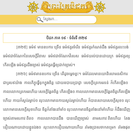
បិដក ភាគ ១៩
-
ទំព័រទី ៣២៩
[​៣២៥​]​ ​ធម៌៩​ ​មាន​ឧបការៈ​ច្រើន​ ​ធម៌៩គួរ​ចំរើន​ ​ធម៌៩គួរ​កំណត់​ដឹង​ ​ធម៌៩គួរ​លះបង់​ ​
ធម៌៩ជា​ចំណែក​នៃ​សេចក្តី​វិនាស​ ​ធម៌៩ជា​ចំណែក​វិសេស​ ​ធម៌៩យល់​បាន​ដោយ​ក្រ​ ​ធម៌៩គួរឲ្យ​
កើតឡើង​ ​ធម៌៩គួរ​ដឹង​ច្បាស់​ ​ធម៌៩គួរ​ធ្វើឲ្យ​ជាក់ច្បាស់​។​
[​៣២៦​]​ ​ធម៌៩មាន​ឧបការៈ​ច្រើន​ ​តើ​ដូចម្តេច​ខ្លះ​។​ ​ធម៌​ដែល​មាន​យោនិសោ​មនសិ​កា​រៈ​ ​
ជា​ឫស៩យ៉ាង​ ​កាល​ភិក្ខុ​ធ្វើ​ទុក​ក្នុងចិត្ត​ ​ដោយ​ឧបាយ​ប្រាជ្ញា​ ​សេចក្តី​ត្រេកអរ​ទន់​ ​ក៏​កើតឡើង១​ ​
កាល​លោក​ត្រេកអរ​ហើយ​ ​សេចក្តី​ឆ្អែតចិត្ត​ ​កើតឡើង១​ ​កាល​លោក​មាន​សេចក្តី​ឆ្អែតចិត្ត​កើតឡើង​
ហើយ​ ​កាយ​ក៏​ស្ងប់​រម្ងាប់១​ ​លុះ​លោក​មាន​កាយ​ស្ងប់​រម្ងាប់​ហើយ​ ​ក៏បាន​សោយ​សេចក្តី​សុខ១​ ​លុះ​
លោក​មាន​សេចក្តី​សុខ​ហើយ​ ​ចិត្ត​ក៏​តាំងនៅ​មាំ១​ ​លុះ​លោក​មានចិត្ត​តាំងនៅ​មាំ​ហើយ​ ​ក៏​ដឹង​ឃើញ
ច្បាស់​តាម​សភាវៈ​ពិត១​ ​កាល​លោក​បានដឹង​ ​បានឃើញ​ច្បាស់​ ​តាម​សភាវៈ​ពិតហើយ​ ​តែង​
នឿយណាយ​ដោយខ្លួនឯង១​ ​លុះ​លោក​នឿយណាយ​ហើយ​ ​រមែង​ប្រាសចាក​តម្រេក​ ​រមែង​ផុត​