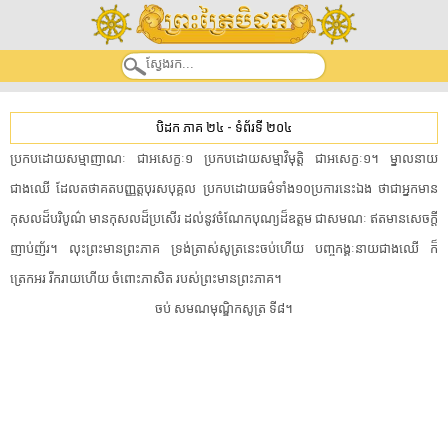
បិដក ភាគ ២៤
-
ទំព័រទី ២០៤
ប្រកបដោយ​សម្មា​ញាណៈ​ ​ជា​អសេក្ខៈ១​ ​ប្រកបដោយ​សម្មា​វិមុត្តិ​ ​ជា​អសេក្ខៈ១​។​ ​ម្នាល​នាយ​
ជាងឈើ​ ​ដែល​តថាគត​បញ្ញត្ត​បុរស​បុគ្គល​ ​ប្រកបដោយ​ធម៌​ទាំង១០ប្រការ​នេះឯង​ ​ថា​ជា​អ្នកមាន​
កុសល​ដ៏​បរិបូណ៌​ ​មាន​កុសល​ដ៏​ប្រសើរ​ ​ដល់​នូវ​ចំណែក​បុណ្យ​ដ៏​ឧត្តម​ ​ជា​សមណៈ​ ​ឥតមាន​សេចក្តី​
ញាប់ញ័រ​។​ ​លុះ​ព្រះមានព្រះភាគ​ ​ទ្រង់​ត្រាស់​សូត្រ​នេះ​ចប់ហើយ​ ​បញ្ច​កង្គៈ​នាយ​ជាងឈើ​ ​ក៏​
ត្រេកអរ​ ​រីករាយ​ហើយ​ ​ចំពោះ​ភាសិត​ ​របស់​ព្រះមានព្រះភាគ​។​
​ចប់​ ​សមណ​មុ​ណ្ឌិ​ក​សូត្រ​ ​ទី៨​។​