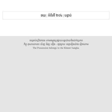
ថយ
|
ទំព័រទី ២០៤
|
បន្ទាប់
សម្រាប់ប្រើឯកជន ហាមចម្លងឬផ្សាយបន្តដោយមិនដាក់ប្រភព
ភិក្ខុ គុណឃោសោ យ័ញ មិញ គឿង - វត្តស្វាយ ខេត្តគៀងយ៉ាង វៀតណាម
The Possession belongs to the Khmer Sangha.