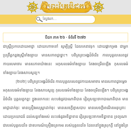
បិដក ភាគ ២៦
-
ទំព័រទី ២៧២
ជា​ស្ត្រី​ប្រកបដោយ​អាជ្ញា​ ​ដោយហោចទៅ​ ​សូម្បី​ស្ត្រី​ ​ដែលគេ​នាវ​ទុក​ ​ដោយ​ផ្កាកម្រង​ ​ជា​អ្នក​
ប្រព្រឹត្ត​កន្លង​ស្ត្រី​ទាំងឡាយ​ ​មាន​សភាព​ដូច្នោះ​។​ ​បពិត្រ​ព្រះអង្គ​ដ៏​ចំរើន​ ​កាល​បុគ្គល​សេព​នូវ​
កាយសមាចារ​ ​មាន​សភាព​យ៉ាងនេះ​ ​អកុសលធម៌​ទាំងឡាយ​ ​តែង​ចម្រើនឡើង​ ​កុសលធម៌​
ទាំងឡាយ​ ​តែង​សាបសូន្យ​។​
[​២០២​]​ ​បពិត្រ​ព្រះអង្គ​ដ៏​ចំរើន​ ​កាល​បុគ្គល​សេព​នូវ​កាយសមាចារ​ ​មាន​សភាព​ដូចម្តេច​ ​
អកុសលធម៌​ទាំងឡាយ​ ​តែង​សាបសូន្យ​ ​កុសលធម៌​ទាំងឡាយ​ ​តែង​ចម្រើនឡើង​។​ ​បពិត្រ​ព្រះអង្គ​
ដ៏​ចំរើន​ ​បុគ្គល​ពួក​ខ្លះ​ ​ក្នុង​លោក​នេះ​ ​លះបង់​នូវ​បាណាតិបាត​ ​វៀរ​ស្រឡះ​ចាក​បាណាតិបាត​ ​មាន​
អាជ្ញា​ដាក់ចុះ​ ​មាន​គ្រឿង​សស្ត្រា​ដាក់ចុះ​ ​មាន​សេចក្តី​ខ្មាសបាប​ ​មាន​សេចក្តី​អាណិត​អនុគ្រោះ​ ​
ដោយ​ប្រយោជន៍​ ​ដល់​សត្វ​ទាំងអស់​ ​លះបង់​នូវ​អទិន្នាទាន​ ​វៀរ​ស្រឡះ​ចាក​អទិន្នាទាន​ ​ទ្រព្យ​ណា​ ​
ជា​របស់​បុគ្គល​ដទៃ​ ​ជា​ឧបករណ៍​គ្រឿង​ត្រេកអរ​ ​របស់​បុគ្គល​ដទៃ​ ​ដែល​នៅក្នុង​ស្រុក​ក្តី​ ​នៅក្នុង​ព្រៃ​