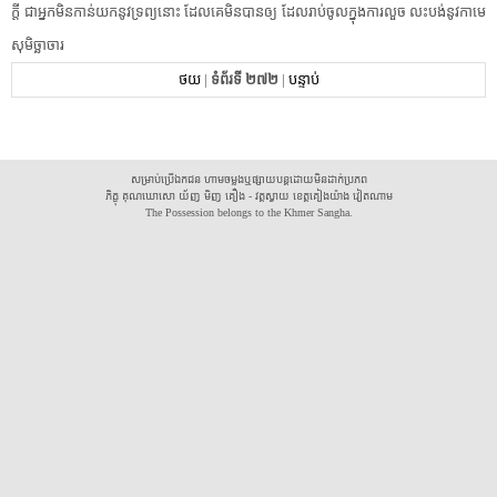
ក្តី​ ​ជា​អ្នក​មិន​កាន់​យក​នូវ​ទ្រព្យ​នោះ​ ​ដែលគេ​មិនបាន​ឲ្យ​ ​ដែល​រាប់​ចូលក្នុង​ការ​លួច​ ​លះបង់​នូវ​កា​មេ​
សុ​មិច្ឆាចារ​ ​
ថយ
|
ទំព័រទី ២៧២
|
បន្ទាប់
សម្រាប់ប្រើឯកជន ហាមចម្លងឬផ្សាយបន្តដោយមិនដាក់ប្រភព
ភិក្ខុ គុណឃោសោ យ័ញ មិញ គឿង - វត្តស្វាយ ខេត្តគៀងយ៉ាង វៀតណាម
The Possession belongs to the Khmer Sangha.