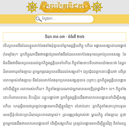
បិដក ភាគ ០៣
-
ទំព័រទី ២១៦
ទើប​ប្រគេន​ចីវរ​ដែល​ខ្លួន​តាក់តែង​ទាំងប៉ុន្មាន​ទៅ​ពួក​ឆ​ព្វ​គ្គិ​យ​ភិក្ខុ​ ​ហើយ​ ​អង្គាស​សង្ឃ​ដោយ​ចង្ហាន់​
​(​តែ​ម្យ៉ាង​)​។​ ​ពួក​ភិក្ខុ​ណា​ដឹង​ថា​ចង្ហាន់​ព្រមទាំង​ចីវរ​ដែលគេ​តាក់តែង​ទុក​សម្រាប់​ប្រគេន​សង្ឃ​ ​តែ​
មិនដឹង​ថា​ចីវរ​គេ​ប្រគេន​ដល់​ពួក​ភិក្ខុ​ឆ​ព្វ​គ្គិ​យ​ទៅ​ហើយ​ ​ភិក្ខុ​ទាំងនោះ​ទើប​ពោល​យ៉ាងនេះ​ថា​ ​នែអ្នក​
ដ៏​មាន​អាយុ​ទាំងឡាយ​ ​ពួក​អ្នក​ចូរ​វេរ​ប្រគេន​ចីវរ​ដល់​សង្ឃ​ទៅ​។​ ​ឯ​ប្រជុំជន​ពួក​នោះ​ឆ្លើយ​ថា​ ​បពិត្រ​
លោកម្ចាស់​ទាំងឡាយ​ ​ចីវរ​ដែល​តាក់តែង​ទុក​ប្រគេន​សង្ឃ​គ្មាន​ទេ​ ​(​ព្រោះ​)​ ​ពួក​ភិក្ខុ​ឆ​ព្វ​គ្គិ​យ​បង្អោន​
ទៅ​ដើម្បី​ខ្លួន​ ​លោក​អស់ហើយ​។​ ​ភិក្ខុ​ទាំងឡាយ​ណា​ជា​អ្នកមាន​សេចក្ដីប្រាថ្នា​តិច​។​ ​បេ​។​ ​ភិក្ខុ​ទាំង
នោះ​ក៏​ពោលទោស​ ​តិះដៀល​ ​បន្ដុះ​បង្អាប់​ថា​ ​ពួក​ភិក្ខុ​ឆ​ព្វ​គ្គិ​យ​ដឹង​ថា​លាភ​គេ​បង្អោន​ទៅ​ដើម្បី​សង្ឃ​
ហើយ​ ​ហេតុអ្វីបានជា​ត្រឡប់​បង្អោន​មក​ដើម្បី​ខ្លួន​វិញ​។​ ​លំដាប់នោះ​ ​ពួក​ភិក្ខុ​ទាំងនោះ​ក្រាបទូល​
សេចក្ដី​នុ៎ះ​ចំពោះ​ព្រះ​ដ៏​មាន​ព្រះ​ភាគ​ជា​ម្ចាស់​។​ ​ព្រះអង្គ​ទ្រង់​ត្រាស់​ថា​ ​ម្នាល​ភិក្ខុ​ ​ទាំងឡាយ​ ​ឮ​ថា​
ពួក​អ្នកឯង​ដឹង​ថា​លាភ​គេ​បង្អោន​ទៅ​ ​ដើម្បី​សង្ឃ​ហើយ​ ​ត្រឡប់​បង្អោន​មក​ដើម្បី​ខ្លួន​វិញ​ ​ពិតមែន​ឬ​