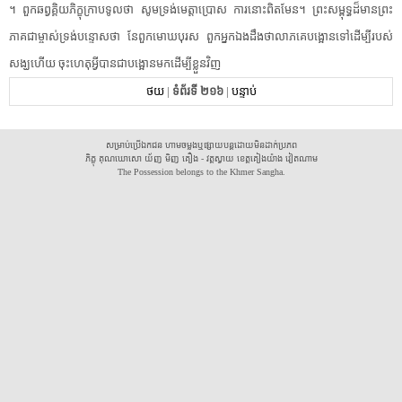
។​ ​ពួក​ឆ​ព្វ​គ្គិ​យ​ភិក្ខុ​ក្រាបទូល​ថា​ ​សូម​ទ្រង់​មេ​ត្ដា​ប្រោស​ ​ការនោះ​ពិតមែន​។​ ​ព្រះសម្ពុទ្ធ​ដ៏​មាន​ព្រះ​
ភាគ​ជា​ម្ចាស់​ទ្រង់​បន្ទោស​ថា​ ​នែ​ពួក​មោឃបុរស​ ​ពួក​អ្នកឯង​ដឹង​ថា​លាភ​គេ​បង្អោន​ទៅ​ដើម្បី​របស់​
សង្ឃ​ហើយ​ ​ចុះ​ហេតុអ្វីបានជា​បង្អោន​មក​ដើម្បី​ខ្លួន​វិញ
ថយ
|
ទំព័រទី ២១៦
|
បន្ទាប់
សម្រាប់ប្រើឯកជន ហាមចម្លងឬផ្សាយបន្តដោយមិនដាក់ប្រភព
ភិក្ខុ គុណឃោសោ យ័ញ មិញ គឿង - វត្តស្វាយ ខេត្តគៀងយ៉ាង វៀតណាម
The Possession belongs to the Khmer Sangha.