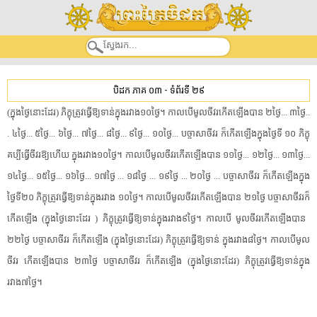
បិដក ភាគ ០៣
-
ទំព័រទី ២៩
(​ក្នុង​ថ្ងៃ​នោះ​ដែរ​)​ ​ភិក្ខុ​ត្រូវ​ធ្វើ​ឱ្យ​ទាន់​ក្នុង​រវាង១០ថ្ងៃ​។​ ​កាលបើ​មូល​ចីវរ​កើតឡើង​បាន​ ​២ថ្ងៃ​.​.​.​ ​៣ថ្ងៃ​.​.​
.​ ​៤ថ្ងៃ​.​.​.​ ​៥ថ្ងៃ​.​.​.​ ​៦ថ្ងៃ​.​.​.​ ​៧ថ្ងៃ​.​.​.​ ​៨ថ្ងៃ​.​.​.​ ​៩ថ្ងៃ​.​.​.​ ​១០ថ្ងៃ​.​.​.​ ​បច្ចា​សា​ចីវរ​ ​ក៏​កើតឡើង​ក្នុង​ថ្ងៃទី​ ​១០​ ​ភិក្ខុ​
គប្បី​ធ្វើ​ចីវរ​ឱ្យ​ហើយ​ ​ក្នុង​រវាង១០ថ្ងៃ​។​ ​កាលបើ​មូល​ចីវរ​កើតឡើង​បាន​ ​១១ថ្ងៃ​.​.​.​ ​១២ថ្ងៃ​.​.​.​ ​១៣ថ្ងៃ​.​.​.​
​១៤ថ្ងៃ​.​.​.​ ​១៥ថ្ងៃ​.​.​.​ ​១៦ថ្ងៃ​.​.​.​ ​១៧ថ្ងៃ​ ​.​.​.​ ​១៨ថ្ងៃ​ ​.​.​.​ ​១៩ថ្ងៃ​ ​.​.​.​ ​២០ថ្ងៃ​ ​.​.​.​ ​បច្ចា​សា​ចីវរ​ ​ក៏​កើតឡើង​ក្នុង​
ថ្ងៃទី២០​ ​ភិក្ខុ​ត្រូវ​ធ្វើ​ឱ្យ​ទាន់​ក្នុង​រវាង​ ​១០ថ្ងៃ​។​ ​កាលបើ​មូល​ចីវរ​កើតឡើង​បាន​ ​២១ថ្ងៃ​ ​បច្ចា​សា​ចីវរ​ក៏​
កើតឡើង​ ​(​ក្នុង​ថ្ងៃ​នោះ​ដែរ​ ​)​ ​ភិក្ខុ​ត្រូវ​ធ្វើ​ឱ្យ​ទាន់​ក្នុង​រវាង៩ថ្ងៃ​។​ ​កាលបើ​ ​មូល​ចីវរ​កើតឡើង​បាន​ ​
២២ថ្ងៃ​ ​បច្ចា​សា​ចីវរ​ ​ក៏​កើតឡើង​ ​(​ក្នុង​ថ្ងៃ​នោះ​ដែរ​)​ ​ភិក្ខុ​ត្រូវ​ធ្វើ​ឱ្យ​ទាន់​ ​ក្នុង​រវាង៨ថ្ងៃ​។​ ​កាលបើ​មូល​
ចីវរ​ ​កើតឡើង​បាន​ ​២៣ថ្ងៃ​ ​បច្ចា​សា​ចីវរ​ ​ក៏​កើតឡើង​ ​(​ក្នុង​ថ្ងៃ​នោះ​ដែរ​)​ ​ភិក្ខុ​ត្រូវ​ធ្វើ​ឱ្យ​ទាន់​ក្នុង​
រវាង៧ថ្ងៃ​។​