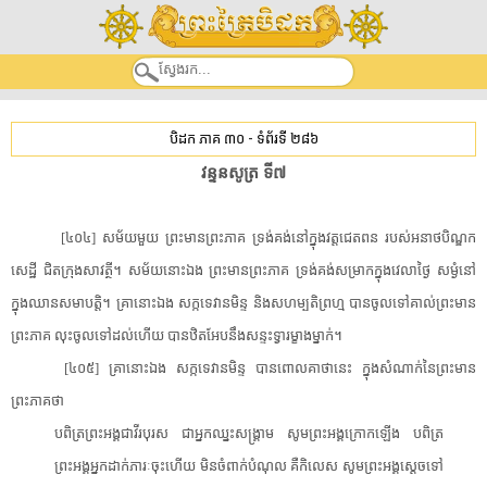
បិដក ភាគ ៣០
-
ទំព័រទី ២៨៦
វន្ទន​សូត្រ​ ​ទី៧​
[​៤០៤​]​ ​សម័យមួយ​ ​ព្រះមានព្រះភាគ​ ​ទ្រង់​គង់នៅ​ក្នុង​វត្ត​ជេតពន​ ​របស់​អនាថ​បិណ្ឌ​ក​
សេដ្ឋី​ ​ជិត​ក្រុង​សាវត្ថី​។​ ​សម័យ​នោះ​ឯង​ ​ព្រះមានព្រះភាគ​ ​ទ្រង់​គង់​សម្រាក​ក្នុង​វេលា​ថ្ងៃ​ ​សម្ងំ​នៅ
ក្នុង​ឈាន​សមាបត្តិ​។​ ​គ្រានោះ​ឯង​ ​សក្ក​ទេ​វាន​មិន្ទ​ ​និង​សហ​ម្ប​តិ​ព្រហ្ម​ ​បាន​ចូល​ទៅ​គាល់​ព្រះមាន
ព្រះភាគ​ ​លុះ​ចូល​ទៅដល់​ហើយ​ ​បាន​ឋិត​អែបនឹង​សន្ទះទ្វារ​ម្ខាង​ម្នាក់​។​
[​៤០៥​]​ ​គ្រានោះ​ឯង​ ​សក្ក​ទេ​វាន​មិន្ទ​ ​បាន​ពោល​គាថា​នេះ​ ​ក្នុង​សំណាក់​នៃ​ព្រះមាន
ព្រះភាគ​ថា​
​បពិត្រ​ព្រះអង្គ​ជា​វីរបុរស​ ​ជា​អ្នកឈ្នះ​សង្គ្រាម​ ​សូម​ព្រះអង្គ​ក្រោក​ឡើង​ ​បពិត្រ​
ព្រះអង្គ​អ្នក​ដាក់​ភារៈ​ចុះ​ហើយ​ ​មិន​ចំពាក់បំណុល​ ​គឺ​កិលេស​ ​សូម​ព្រះអង្គ​ស្តេច​ទៅ​