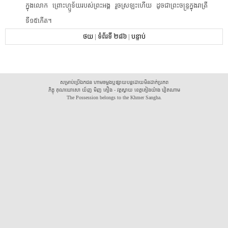
ក្នុង​លោក​ ​ព្រោះ​ហ្ឫទ័យ​របស់​ព្រះអង្គ​ ​រួច​ស្រឡះ​ហើយ​ ​ដូចជា​ព្រះចន្ទ្រ​ក្នុង​រាត្រី​
ទី១៥កើត​។​
ថយ
|
ទំព័រទី ២៨៦
|
បន្ទាប់
សម្រាប់ប្រើឯកជន ហាមចម្លងឬផ្សាយបន្តដោយមិនដាក់ប្រភព
ភិក្ខុ គុណឃោសោ យ័ញ មិញ គឿង - វត្តស្វាយ ខេត្តគៀងយ៉ាង វៀតណាម
The Possession belongs to the Khmer Sangha.