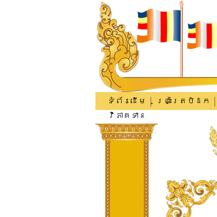
ទំព័រដើម
ព្រះត្រៃបិដក
វិភាគទាន