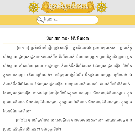
បិដក ភាគ ៣១
-
ទំព័រទី ៣០៣
​[​៣២៣​]​ ​ទ្រង់​គង់នៅ​ទៀប​ក្រុង​សាវត្ថី​.​.​.​ ​ក្នុង​ទីនោះ​ឯង​ ​ព្រះមានព្រះភាគ​.​.​.​ ​ម្នាល​ភិក្ខុ​
ទាំងឡាយ​ ​ដូច​បុរស​ដួស​យក​តំណក់​ទឹក​ ​ពីរបី​តំណក់​ ​ពី​មហាសមុទ្រ​។​ ​ម្នាល​ភិក្ខុ​ទាំងឡាយ​ ​អ្នក​
ទាំងឡាយ​ ​សំគាល់ហេតុ​នោះ​ ​ថាដូចម្តេច​ ​តំណក់​ទឹក​ពីរបី​តំណក់​ ​ដែល​បុរស​ដួស​ឡើង​ ​និង​ទឹក​
ក្នុង​មហាសមុទ្រ​ ​តើ​ណា​ច្រើនជាង​។​ ​បពិត្រ​ព្រះអង្គ​ដ៏​ចំរើន​ ​ទឹក​ក្នុង​មហាសមុទ្រ​ ​ច្រើនជាង​ ​ឯ​
តំណក់​ទឹក​ពីរបី​តំណក់​ ​ដែល​បុរស​ដួស​ឡើង​ ​មាន​ប្រមាណ​តិចណាស់​ ​តំណក់​ទឹក​ពីរបី​តំណក់​ ​
ដែល​បុរស​ដួស​ឡើង​ ​យក​ទៅ​ប្រៀបធៀប​នឹង​ទឹក​ក្នុង​មហាសមុទ្រ​ ​មិនដល់​នូវ​ចំណែក​មួយ​ ​ក្នុង​
មួយ​រយ​ចំណែក​ ​មិនដល់​នូវ​ចំណែក​មួយ​ ​ក្នុង​មួយ​ពាន់​ចំណែក​ ​មិនដល់​នូវ​ចំណែក​មួយ​ ​ក្នុង​មួយ​
សែន​ចំណែក​ឡើយ​។​
[​៣២៤​]​ ​ម្នាល​ភិក្ខុ​ទាំងឡាយ​ ​សេចក្តី​នេះ​ ​មាន​ឧបមេយ្យ​ដូច​។​បេ​។​ ​ការបាន​ធម្មចក្ខុ​ ​មាន
ប្រយោជន៍​ច្រើន​ ​យ៉ាងនេះ​។​ ​ចប់​សូត្រ​ទី៧​។​