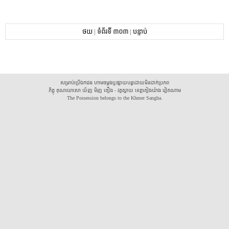
ថយ
|
ទំព័រទី ៣០៣
|
បន្ទាប់
សម្រាប់ប្រើឯកជន ហាមចម្លងឬផ្សាយបន្តដោយមិនដាក់ប្រភព
ភិក្ខុ គុណឃោសោ យ័ញ មិញ គឿង - វត្តស្វាយ ខេត្តគៀងយ៉ាង វៀតណាម
The Possession belongs to the Khmer Sangha.