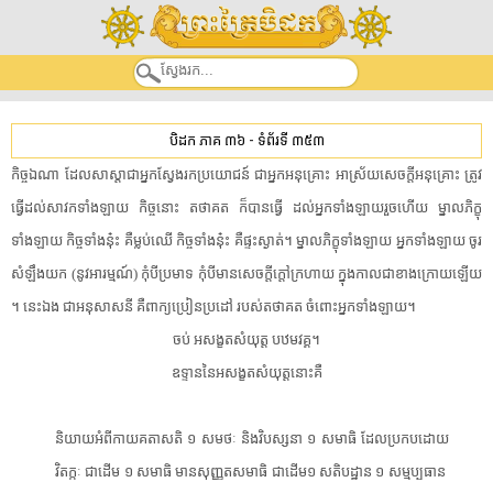
បិដក ភាគ ៣៦
-
ទំព័រទី ៣៥៣
​កិច្ច​ឯណា​ ​ដែល​សាស្តា​ជា​អ្នក​ស្វែងរក​ប្រយោជន៍​ ​ជា​អ្នក​អនុគ្រោះ​ ​អាស្រ័យ​សេចក្តី​អនុគ្រោះ​ ​ត្រូវ​
ធ្វើ​ដល់​សាវក​ទាំងឡាយ​ ​កិច្ច​នោះ​ ​តថាគត​ ​ក៏បាន​ធ្វើ​ ​ដល់​អ្នក​ទាំងឡាយ​រួចហើយ​ ​ម្នាល​ភិក្ខុ​
ទាំងឡាយ​ ​កិច្ច​ទាំង​នុ៎ះ​ ​គឺ​ម្លប់ឈើ​ ​កិច្ច​ទាំង​នុ៎ះ​ ​គឺ​ផ្ទះ​ស្ងាត់​។​ ​ម្នាល​ភិក្ខុ​ទាំងឡាយ​ ​អ្នក​ទាំងឡាយ​ ​ចូរ​
សំឡឹង​យក​ ​(​នូវ​អារម្មណ៍​)​ ​កុំបី​ប្រមាទ​ ​កុំបី​មាន​សេចក្តី​ក្តៅក្រហាយ​ ​ក្នុង​កាល​ជា​ខាងក្រោយ​ឡើយ​
។​ ​នេះឯង​ ​ជា​អនុសាសនី​ ​គឺ​ពាក្យ​ប្រៀនប្រដៅ​ ​របស់​តថាគត​ ​ចំពោះ​អ្នក​ទាំងឡាយ​។​
​ចប់​ ​អសង្ខត​សំយុត្ត​ ​បឋម​វគ្គ​។​
​ឧទ្ទាន​នៃ​អសង្ខត​សំយុត្ត​នោះ​គឺ​
​និយាយ​អំពី​កាយគតាសតិ​ ​១​ ​សមថៈ​ ​និង​វិបស្សនា​ ​១​ ​សមាធិ​ ​ដែល​ប្រកបដោយ​
វិតក្កៈ​ ​ជាដើម​ ​១​ ​សមាធិ​ ​មាន​សុញ្ញ​ត​សមាធិ​ ​ជាដើម១​ ​សតិបដ្ឋាន​ ​១​ ​សម្ម​ប្ប​ធាន​ ​