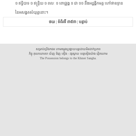
១​ ​ឥទ្ធិបាទ​ ​១​ ​ឥន្រ្ទិយ​ ​១​ ​ពលៈ​ ​១​ ​ពោជ្ឈង្គ​ ​១​ ​ជា​ ​១១​ ​នឹង​អដ្ឋង្គិក​មគ្គ​ ​ហៅថា​ឧទ្ទាន​ ​
នៃ​អសង្ខត​សំយុត្ត​នោះ​។
ថយ
|
ទំព័រទី ៣៥៣
|
បន្ទាប់
សម្រាប់ប្រើឯកជន ហាមចម្លងឬផ្សាយបន្តដោយមិនដាក់ប្រភព
ភិក្ខុ គុណឃោសោ យ័ញ មិញ គឿង - វត្តស្វាយ ខេត្តគៀងយ៉ាង វៀតណាម
The Possession belongs to the Khmer Sangha.