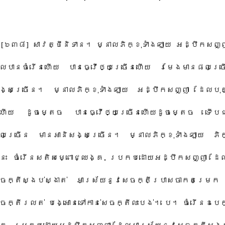
[​៦៣៨​]​ ​សាវត្ថី​និទាន​។​ ​ម្នាល​ភិក្ខុ​ទាំងឡាយ​ ​អដ្ឋិ​ក​សញ្
ល​បាន​ចំរើន​ហើយ​ ​បាន​ធ្វើឲ្យ​ច្រើន​ហើយ​ ​រមែង​មានផល​ច្រ
ង្ស​ច្រើន​។​ ​ម្នាល​ភិក្ខុ​ទាំងឡាយ​ ​អដ្ឋិ​ក​សញ្ញា​ ​ដែល​បុ
​ហើយ​ ​ដូចម្តេច​ ​បាន​ធ្វើឲ្យ​ច្រើន​ហើយ​ដូចម្តេច​ ​ទើប​ជា
​ច្រើន​ ​មាន​អានិសង្ស​ច្រើន​។​ ​ម្នាល​ភិក្ខុ​ទាំងឡាយ​ ​ភិក្
នេះ​ ​ចំរើន​សតិ​សម្ពោ​ជ្ឈង្គ​ ​ប្រកបដោយ​អដ្ឋិ​ក​សញ្ញា​ ​ដែល
េចក្តី​ស្ងប់ស្ងាត់​ ​អាស្រ័យ​នូវ​សេចក្តី​ប្រាសចាក​តម្រេក​ 
ចក្តី​រលត់​ ​បង្អោន​ទៅកាន់​សេចក្តី​លះបង់​។​ ​បេ​។​ ​ចំរើន​ឧបេក