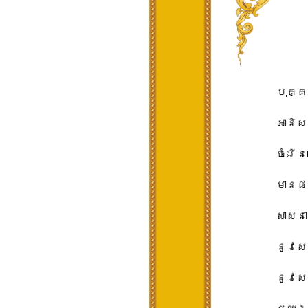
បុគ្គ
អានិស
ចំរើន
មានផល
សាសនា​
នូវ​ស
នូវ​សេ