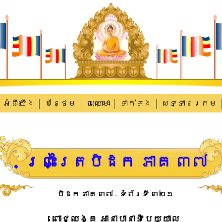
អំពីយើង
បន្ថែម
ចុះឈ្មោះ
ទាក់​ទង
សទ្ទានុក្រម
ព្រះត្រៃបិដក ភាគ ៣៧
បិដក ភាគ ៣៧ - ទំព័រទី ៣២១
ពោជ្ឈង្គ​ ​អានាបា​នា​ទិ​បេយ្យាល​