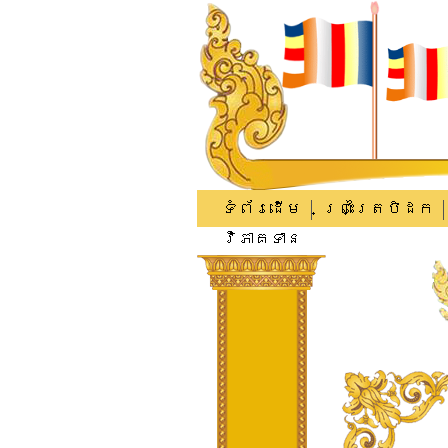
ទំព័រដើម
ព្រះត្រៃបិដក
វិភាគទាន