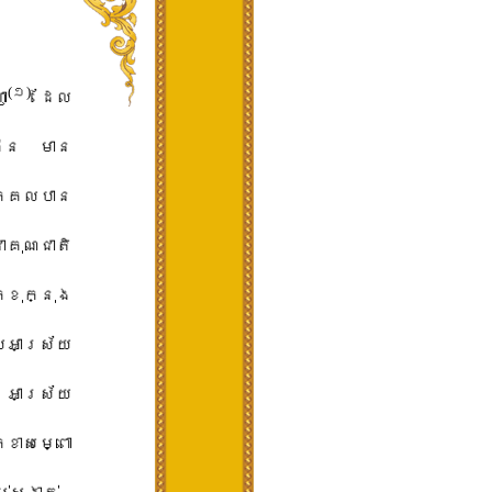
​(​១​)
ញា
​ ​ដែល​
ើន​ ​មាន​
គ្គល​បាន​
​គុណជាតិ​
ខុ​ក្នុង​
​អាស្រ័យ​
​អាស្រ័យ​
្ខា​សម្ពោ​